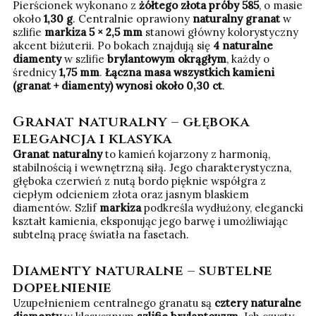
Pierścionek wykonano z
żółtego złota próby 585
, o masie
około
1,30 g
. Centralnie oprawiony
naturalny granat
w
szlifie
markiza 5 × 2,5 mm
stanowi główny kolorystyczny
akcent biżuterii. Po bokach znajdują się
4 naturalne
diamenty
w szlifie
brylantowym okrągłym
, każdy o
średnicy
1,75 mm
.
Łączna masa wszystkich kamieni
(granat + diamenty) wynosi około 0,30 ct
.
Granat naturalny – głęboka
elegancja i klasyka
Granat naturalny
to kamień kojarzony z harmonią,
stabilnością i wewnętrzną siłą. Jego charakterystyczna,
głęboka czerwień z nutą bordo pięknie współgra z
ciepłym odcieniem złota oraz jasnym blaskiem
diamentów. Szlif
markiza
podkreśla wydłużony, elegancki
kształt kamienia, eksponując jego barwę i umożliwiając
subtelną pracę światła na fasetach.
Diamenty naturalne – subtelne
dopełnienie
Uzupełnieniem centralnego granatu są
cztery naturalne