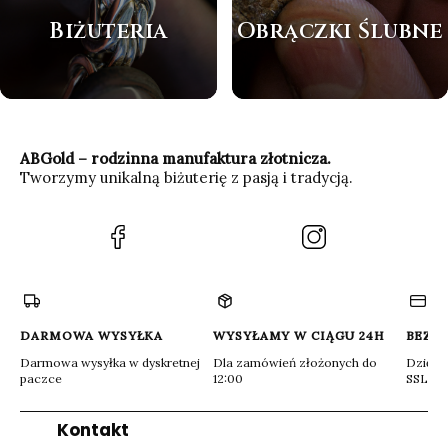
Biżuteria
Obrączki Ślubne
ABGold – rodzinna manufaktura złotnicza.
Tworzymy unikalną biżuterię z pasją i tradycją.
(Otwiera
(Otwiera
się
się
w
w
nowej
nowej
karcie)
karcie)
DARMOWA WYSYŁKA
WYSYŁAMY W CIĄGU 24H
BEZP
Darmowa wysyłka w dyskretnej
Dla zamówień złożonych do
Dzięki 
paczce
12:00
SSL
Kontakt