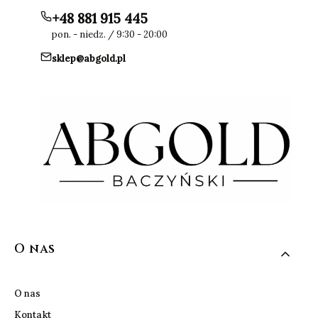
+48 881 915 445
pon. - niedz. / 9:30 - 20:00
sklep@abgold.pl
Linki w stopce
O nas
O nas
Kontakt