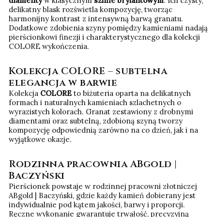
diamenty
w klasycznym
szlifie brylantowym
. Ich czysty,
delikatny blask rozświetla kompozycję, tworząc
harmonijny kontrast z intensywną barwą granatu.
Dodatkowe zdobienia szyny pomiędzy kamieniami nadają
pierścionkowi finezji i charakterystycznego dla kolekcji
COLORE wykończenia.
Kolekcja COLORE – subtelna
elegancja w barwie
Kolekcja
COLORE
to biżuteria oparta na delikatnych
formach i naturalnych kamieniach szlachetnych o
wyrazistych kolorach. Granat zestawiony z drobnymi
diamentami oraz subtelną, zdobioną szyną tworzy
kompozycję odpowiednią zarówno na co dzień, jak i na
wyjątkowe okazje.
Rodzinna pracownia ABgold |
Baczyński
Pierścionek powstaje w rodzinnej pracowni złotniczej
ABgold | Baczyński, gdzie każdy kamień dobierany jest
indywidualnie pod kątem jakości, barwy i proporcji.
Ręczne wykonanie gwarantuje trwałość, precyzyjną