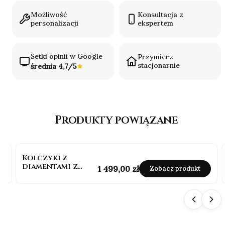
Możliwość
Konsultacja z
personalizacji
ekspertem
Setki opinii w Google
Przymierz
stacjonarnie
średnia 4,7/5
Produkty powiązane
Kolczyki z
diamentami z
Cena
1 499,00 zł
Zobacz produkt
żółtego złota