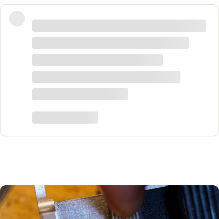
Wspaniałe miejsce! Otrzymałam
odpowiedzi na wszystkie pytania, biżuteria
jest piękna! Ceny bardzo korzystne, na
pewno każdy znajdzie coś dla siebie. Do
tego grawer w pierścionku udało się
zrobić w bardzo krótkim czasie. Dziękuję,
był to dla mnie bardzo ważny moment,
trafiłam w idealne miejsce.
Katarzyna Łącka