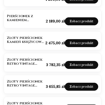
księżycowym złoto
585
Pierścionek z
kamieniem
Cena
2 189,00 zł
Zobacz produkt
księżycowym złoto
585 owal
Złoty pierścionek
Kamień księżycowy
Cena
2 475,00 zł
Zobacz produkt
i diamenty
Złoty pierścionek
Retro Vintage
Cena
3 782,35 zł
Zobacz produkt
Kamień Księżycowy
Złoty pierścionek
Retro Vintage
Cena
3 655,85 zł
Zobacz produkt
Kamień Słoneczny
Złoty pierścionek