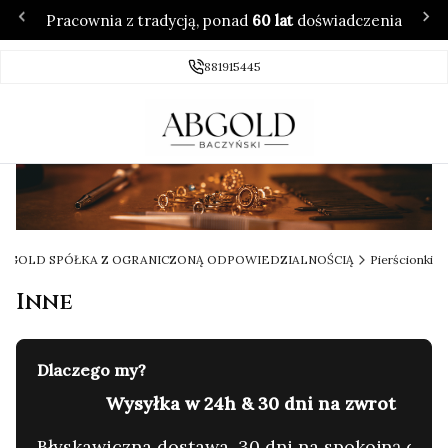
Pracownia z tradycją, ponad
60 lat
doświadczenia
881915445
 ABGOLD SPÓŁKA Z OGRANICZONĄ ODPOWIEDZIALNOŚCIĄ
Pierścionki
Inne
Dlaczego my?
60 lat tradycji & 4.7/5 ⭐ w Google
C
yzję.
Rodzinna pracownia. Zaufanie setek klientów.
G