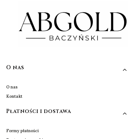
Linki w stopce
O nas
O nas
Kontakt
Płatności i dostawa
Formy płatności