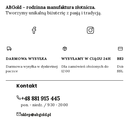
ABGold – rodzinna manufaktura złotnicza.
Tworzymy unikalną biżuterię z pasją i tradycją.
(Otwiera
(Otwiera
się
się
w
w
nowej
nowej
karcie)
karcie)
DARMOWA WYSYŁKA
WYSYŁAMY W CIĄGU 24H
BEZP
Darmowa wysyłka w dyskretnej
Dla zamówień złożonych do
Dzięki 
paczce
12:00
SSL
Kontakt
+48 881 915 445
pon. - niedz. / 9:30 - 20:00
sklep@abgold.pl