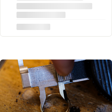
tego grawer w pierścionku udało się
zrobić w bardzo krótkim czasie. Dziękuję,
był to dla mnie bardzo ważny moment,
trafiłam w idealne miejsce.
Katarzyna Łącka