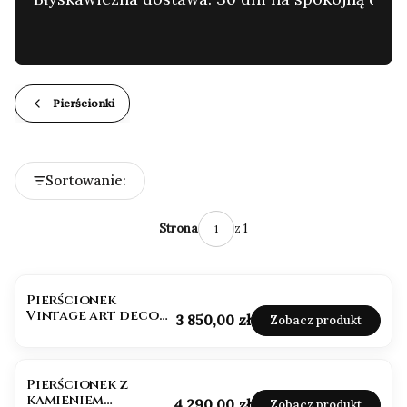
…
Pierścionki
Lista produktów
Sortowanie:
Domyślne
z 1
Strona
Pierścionek
Vintage art deco
Cena
3 850,00 zł
Zobacz produkt
kamień księżycowy
Pierścionek z
kamieniem
Cena
4 290,00 zł
Zobacz produkt