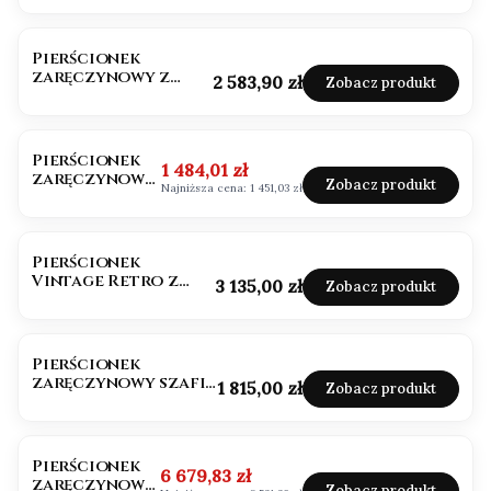
szafirem
Pierścionek
zaręczynowy z
Cena
2 583,90 zł
Zobacz produkt
szafirem próba 585
OKAZJA
BESTSELLER
Pierścionek
Cena promocyjna
1 484,01 zł
zaręczynowy
Zobacz produkt
Najniższa cena:
1 451,03 zł
szafir
diamenty
białe złoto
próba 585
Pierścionek
Vintage Retro z
Cena
3 135,00 zł
Zobacz produkt
szafirem owal 1,0ct
BESTSELLER
Pierścionek
zaręczynowy szafir
Cena
1 815,00 zł
Zobacz produkt
białe złoto 585
OKAZJA
Pierścionek
Cena promocyjna
6 679,83 zł
zaręczynowy
Zobacz produkt