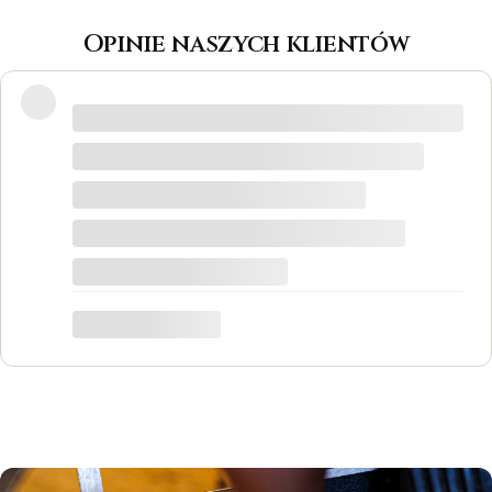
Opinie naszych klientów
Wspaniałe miejsce! Otrzymałam
odpowiedzi na wszystkie pytania, biżuteria
jest piękna! Ceny bardzo korzystne, na
pewno każdy znajdzie coś dla siebie. Do
tego grawer w pierścionku udało się
zrobić w bardzo krótkim czasie. Dziękuję,
był to dla mnie bardzo ważny moment,
trafiłam w idealne miejsce.
Katarzyna Łącka