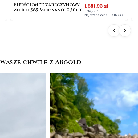
Pierścionek zaręczynowy
P
na
Cena promocyjna
1 581,93 zł
złoto 585 Moissanit 0,50ct
b
1 757,70 zł
0
 zł
Najniższa cena:
1 546,78 zł
Wasze chwile z ABgold