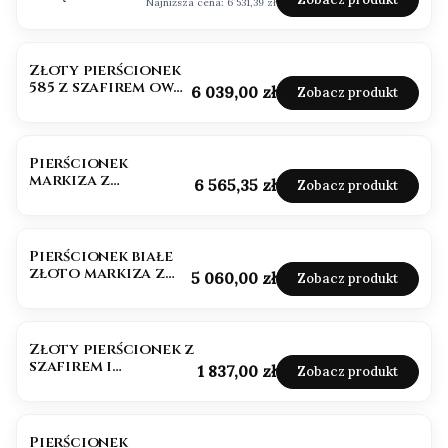
Najniższa cena:
6 531,39 zł
z
moissanitami
BESTSELLER
i szafirem
Złoty pierścionek
585 z szafirem owal
Cena
6 039,00 zł
Zobacz produkt
1,50ct certyfikat
Pierścionek
markiza z
Cena
6 565,35 zł
Zobacz produkt
diamentami i
szafirem
Pierścionek białe
złoto markiza z
Cena
5 060,00 zł
Zobacz produkt
diamentami i
szafirem
Złoty pierścionek z
szafirem i
Cena
1 837,00 zł
Zobacz produkt
brylantami
Pierścionek