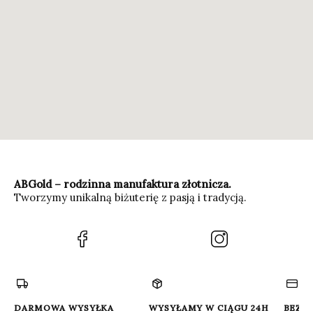
ABGold – rodzinna manufaktura złotnicza.
Tworzymy unikalną biżuterię z pasją i tradycją.
(Otwiera
(Otwiera
się
się
w
w
nowej
nowej
karcie)
karcie)
DARMOWA WYSYŁKA
WYSYŁAMY W CIĄGU 24H
BEZP