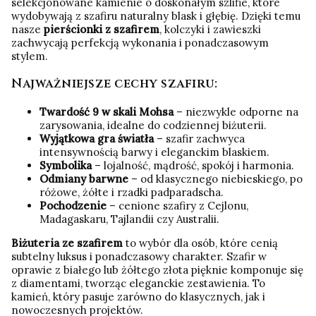
selekcjonowane kamienie o doskonałym szlifie, które
wydobywają z szafiru naturalny blask i głębię. Dzięki temu
nasze
pierścionki z szafirem
, kolczyki i zawieszki
zachwycają perfekcją wykonania i ponadczasowym
stylem.
Najważniejsze cechy szafiru:
Twardość 9 w skali Mohsa
– niezwykle odporne na
zarysowania, idealne do codziennej biżuterii.
Wyjątkowa gra światła
– szafir zachwyca
intensywnością barwy i eleganckim blaskiem.
Symbolika
– lojalność, mądrość, spokój i harmonia.
Odmiany barwne
– od klasycznego niebieskiego, po
różowe, żółte i rzadki padparadscha.
Pochodzenie
– cenione szafiry z Cejlonu,
Madagaskaru, Tajlandii czy Australii.
Biżuteria ze szafirem
to wybór dla osób, które cenią
subtelny luksus i ponadczasowy charakter. Szafir w
oprawie z białego lub żółtego złota pięknie komponuje się
z diamentami, tworząc eleganckie zestawienia. To
kamień, który pasuje zarówno do klasycznych, jak i
nowoczesnych projektów.