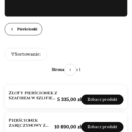
…
Pierścionki
Lista produktów
Sortowanie:
Domyślne
z 1
Strona
Złoty pierścionek z
szafirem w szlifie
Cena
5 335,00 zł
Zobacz produkt
szmaragdowym.
Pierścionek
zaręczynowy z
Cena
10 890,00 zł
Zobacz produkt
diamentami i