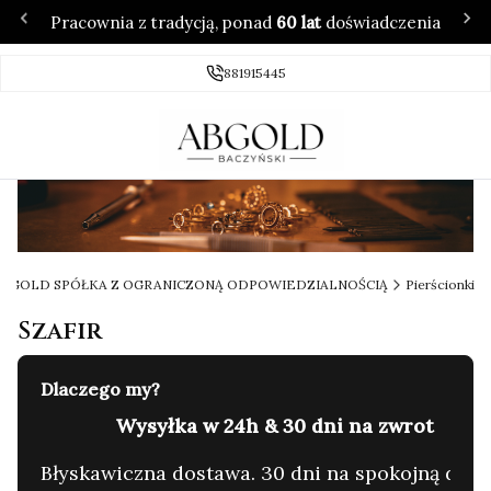
Pracownia z tradycją, ponad
60 lat
doświadczenia
881915445
 ABGOLD SPÓŁKA Z OGRANICZONĄ ODPOWIEDZIALNOŚCIĄ
Pierścionki
Szafir
Dlaczego my?
60 lat tradycji & 4.7/5 ⭐ w Google
C
yzję.
Rodzinna pracownia. Zaufanie setek klientów.
G