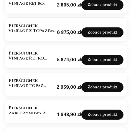
Vintage retro
Cena
2 805,00 zł
Zobacz produkt
topaz Blue
Pierścionek
Vintage z Topazem
Cena
6 875,00 zł
Zobacz produkt
Swiss Blue 4,0ct
Pierścionek
Vintage Retro
Cena
5 874,00 zł
Zobacz produkt
topaz London blue
Pierścionek
Vintage topaz
Cena
2 959,00 zł
Zobacz produkt
London blue
Pierścionek
zaręczynowy z
Cena
1 648,90 zł
Zobacz produkt
diamentami i
różowym topazem