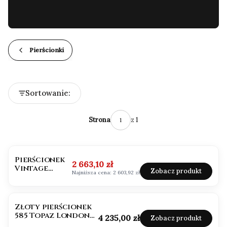
Pierścionki
Lista produktów
Sortowanie:
Domyślne
z 1
Strona
OKAZJA
Pierścionek
Cena promocyjna
2 663,10 zł
Vintage
Zobacz produkt
Najniższa cena:
2 603,92 zł
retro topaz
London Blue
Złoty pierścionek
585 Topaz London
Cena
4 235,00 zł
Zobacz produkt
1,60ct Emerald