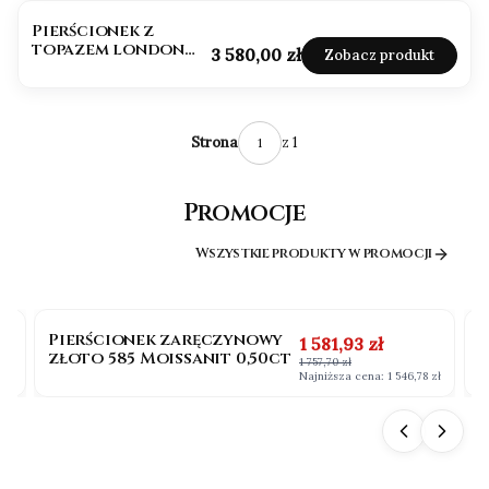
Pierścionek z
topazem london
Cena
3 580,00 zł
Zobacz produkt
blue vintage owal
z 1
Strona
Promocje
Wszystkie produkty w promocji
OKAZJA
BESTSELLER
Pierścionek zaręczynowy
P
na
Cena promocyjna
1 581,93 zł
złoto 585 Moissanit 0,50ct
b
1 757,70 zł
0
 zł
Najniższa cena:
1 546,78 zł