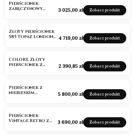
Pierścionek
zaręczynowy
Cena
3 025,00 zł
Zobacz produkt
topaz białe złoto
585
Złoty pierścionek
585 Topaz London
Cena
4 719,00 zł
Zobacz produkt
owal 1,50ct
certyfikat
COLORE Zloty
pierscionek z
Cena
2 390,85 zł
Zobacz produkt
naturalnymi
kamieniami
kolorowymi
Pierścionek z
niebieskim
Cena
5 800,00 zł
Zobacz produkt
diamentem
owalnym złoto 585
(14k)
Pierścionek
Vintage Retro z
Cena
3 690,00 zł
Zobacz produkt
Topazem London
Blue