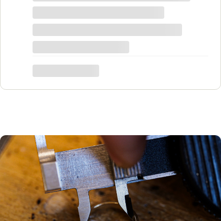
jest piękna! Ceny bardzo korzystne, na
pewno każdy znajdzie coś dla siebie. Do
tego grawer w pierścionku udało się
zrobić w bardzo krótkim czasie. Dziękuję,
był to dla mnie bardzo ważny moment,
trafiłam w idealne miejsce.
Katarzyna Łącka