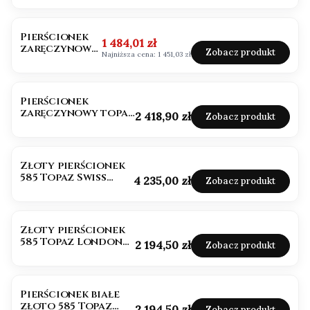
OKAZJA
BESTSELLER
Pierścionek
Cena promocyjna
1 484,01 zł
zaręczynowy
Zobacz produkt
Najniższa cena:
1 451,03 zł
topaz
diamenty
Pierścionek
zaręczynowy topaz
Cena
2 418,90 zł
Zobacz produkt
próba 585
Złoty pierścionek
585 Topaz Swiss
Cena
4 235,00 zł
Zobacz produkt
1,60ct Emerald
Złoty pierścionek
585 Topaz London
Cena
2 194,50 zł
Zobacz produkt
Owal 0,40ct HIT
Pierścionek białe
złoto 585 Topaz
Cena
2 194,50 zł
Zobacz produkt