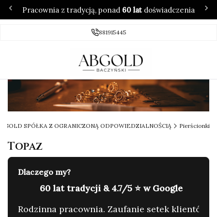
Pracownia z tradycją, ponad
60 lat
doświadczenia
881915445
 ABGOLD SPÓŁKA Z OGRANICZONĄ ODPOWIEDZIALNOŚCIĄ
Pierścionki
Topaz
Dlaczego my?
60 lat tradycji & 4.7/5 ⭐ w Google
C
yzję.
Rodzinna pracownia. Zaufanie setek klientów.
G