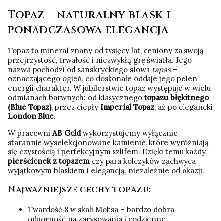
Topaz – naturalny blask i
ponadczasowa elegancja
Topaz to minerał znany od tysięcy lat, ceniony za swoją
przejrzystość, trwałość i niezwykłą grę światła. Jego
nazwa pochodzi od sanskryckiego słowa
tapas
–
oznaczającego ogień, co doskonale oddaje jego pełen
energii charakter. W jubilerstwie topaz występuje w wielu
odmianach barwnych: od klasycznego
topazu błękitnego
(Blue Topaz)
, przez ciepły
Imperial Topaz
, aż po elegancki
London Blue
.
W pracowni
AB Gold
wykorzystujemy wyłącznie
starannie wyselekcjonowane kamienie, które wyróżniają
się czystością i perfekcyjnym szlifem. Dzięki temu każdy
pierścionek z topazem
czy para kolczyków zachwyca
wyjątkowym blaskiem i elegancją, niezależnie od okazji.
Najważniejsze cechy topazu:
Twardość 8 w skali Mohsa – bardzo dobra
odporność na zarysowania i codzienne