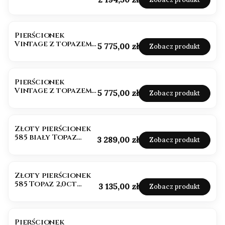
London Owal
0,40ct HIT
Pierścionek
Vintage z topazem
Cena
5 775,00 zł
Zobacz produkt
London Blue 3,0ct
białe złoto
Pierścionek
Vintage z topazem
Cena
5 775,00 zł
Zobacz produkt
London Blue 3,0ct
585
Złoty pierścionek
585 biały Topaz
Cena
3 289,00 zł
Zobacz produkt
2,0ct Emerald
Złoty pierścionek
585 Topaz 2,0ct
Cena
3 135,00 zł
Zobacz produkt
Emerald
Pierścionek