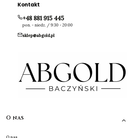
Kontakt
+48 881 915 445
pon. - niedz. / 9:30 - 20:00
sklep@abgold.pl
Linki w stopce
O nas
O nas