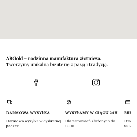
ABGold – rodzinna manufaktura złotnicza.
Tworzymy unikalną biżuterię z pasją i tradycją.
(Otwiera
(Otwiera
się
się
w
w
nowej
nowej
karcie)
karcie)
DARMOWA WYSYŁKA
WYSYŁAMY W CIĄGU 24H
BEZP
Darmowa wysyłka w dyskretnej
Dla zamówień złożonych do
Dzięki 
paczce
12:00
SSL