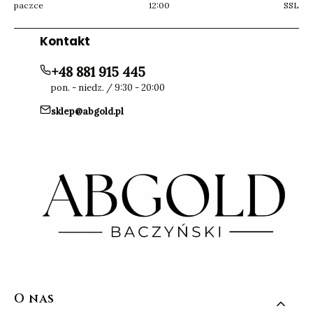
paczce
12:00
SSL
Kontakt
+48 881 915 445
pon. - niedz. / 9:30 - 20:00
sklep@abgold.pl
Linki w stopce
O nas