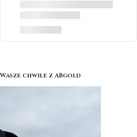
tego grawer w pierścionku udało się
zrobić w bardzo krótkim czasie. Dziękuję,
był to dla mnie bardzo ważny moment,
trafiłam w idealne miejsce.
Katarzyna Łącka
Wasze chwile z ABgold