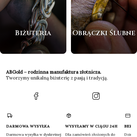
Biżuteria
Obrączki Ślubne
ABGold – rodzinna manufaktura złotnicza.
Tworzymy unikalną biżuterię z pasją i tradycją.
(Otwiera
(Otwiera
się
się
w
w
nowej
nowej
karcie)
karcie)
DARMOWA WYSYŁKA
WYSYŁAMY W CIĄGU 24H
BEZP
Darmowa wysyłka w dyskretnej
Dla zamówień złożonych do
Dzięki 