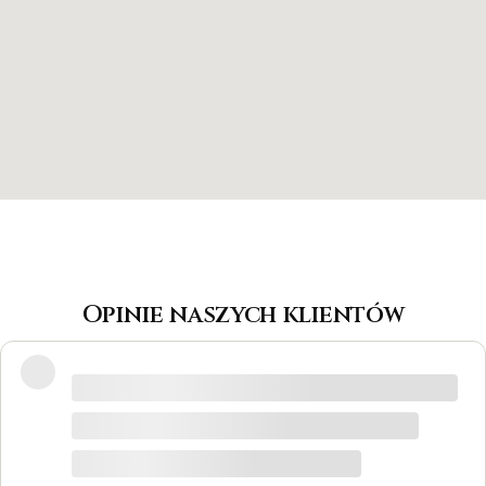
Opinie naszych klientów
Wspaniałe miejsce! Otrzymałam
odpowiedzi na wszystkie pytania, biżuteria
jest piękna! Ceny bardzo korzystne, na
pewno każdy znajdzie coś dla siebie. Do