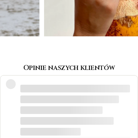
Opinie naszych klientów
Wspaniałe miejsce! Otrzymałam
odpowiedzi na wszystkie pytania, biżuteria
jest piękna! Ceny bardzo korzystne, na
pewno każdy znajdzie coś dla siebie. Do
tego grawer w pierścionku udało się
zrobić w bardzo krótkim czasie. Dziękuję,
był to dla mnie bardzo ważny moment,