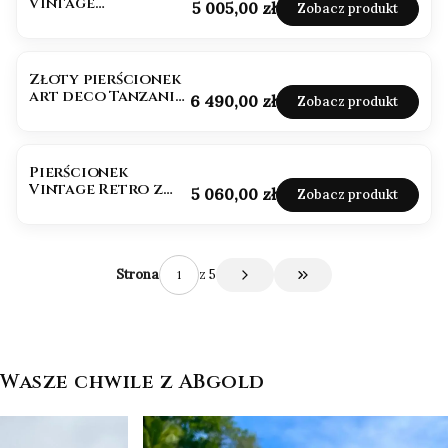
Vintage
Cena
5 005,00 zł
Zobacz produkt
Akwamaryn 1,50ct
Złoty pierścionek
art deco Tanzanit
Cena
6 490,00 zł
Zobacz produkt
1,50ct
Pierścionek
Vintage Retro z
Cena
5 060,00 zł
Zobacz produkt
naturalnym
diamentem SALT
and PEPPER
z 5
Strona
Przejdź do ostatniej s
Wasze chwile z ABgold