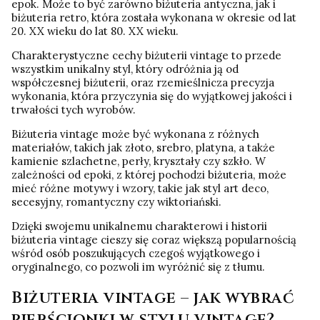
epok. Może to być zarówno biżuteria antyczna, jak i
biżuteria retro, która została wykonana w okresie od lat
20. XX wieku do lat 80. XX wieku.
Charakterystyczne cechy biżuterii vintage to przede
wszystkim unikalny styl, który odróżnia ją od
współczesnej biżuterii, oraz rzemieślnicza precyzja
wykonania, która przyczynia się do wyjątkowej jakości i
trwałości tych wyrobów.
Biżuteria vintage może być wykonana z różnych
materiałów, takich jak złoto, srebro, platyna, a także
kamienie szlachetne, perły, kryształy czy szkło. W
zależności od epoki, z której pochodzi biżuteria, może
mieć różne motywy i wzory, takie jak styl art deco,
secesyjny, romantyczny czy wiktoriański.
Dzięki swojemu unikalnemu charakterowi i historii
biżuteria vintage cieszy się coraz większą popularnością
wśród osób poszukujących czegoś wyjątkowego i
oryginalnego, co pozwoli im wyróżnić się z tłumu.
Biżuteria vintage – jak wybrać
pierścionki w stylu vintage?