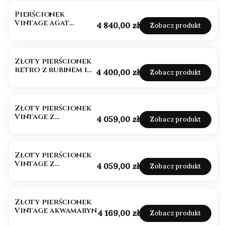
Pierścionek
Vintage agat
Cena
4 840,00 zł
Zobacz produkt
tygrysi złoto 585
BESTSELLER
Złoty pierścionek
retro z rubinem i
Cena
4 400,00 zł
Zobacz produkt
moissanitami
Złoty pierścionek
Vintage z
Cena
4 059,00 zł
Zobacz produkt
tanzanitem
Złoty pierścionek
Vintage z
Cena
4 059,00 zł
Zobacz produkt
tanzanitem białe
złoto 585
Złoty pierścionek
Vintage akwamaryn
Cena
4 169,00 zł
Zobacz produkt