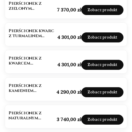
Pierścionek z
zielonym
Cena
7 370,00 zł
Zobacz produkt
diamentem szlif
szmaragdowy
złoto 585
Pierścionek kwarc
z turmalinem
Cena
4 301,00 zł
Zobacz produkt
złoto 585
Pierścionek z
kwarcem
Cena
4 301,00 zł
Zobacz produkt
truskawkowym
Pierścionek z
kamieniem
Cena
4 290,00 zł
Zobacz produkt
księżycowym złoto
585
Pierścionek z
naturalnym
Cena
3 740,00 zł
Zobacz produkt
ametystem złoto
585