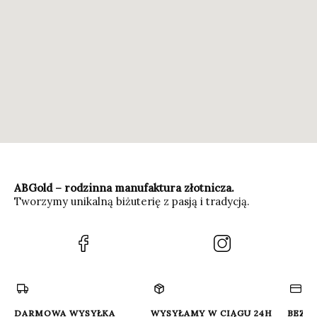
ABGold – rodzinna manufaktura złotnicza.
Tworzymy unikalną biżuterię z pasją i tradycją.
(Otwiera
(Otwiera
się
się
w
w
nowej
nowej
karcie)
karcie)
DARMOWA WYSYŁKA
WYSYŁAMY W CIĄGU 24H
BEZP