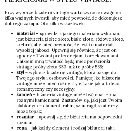
Przy wyborze biżuterii vintage warto zwrócić uwagę na
kilka ważnych kwestii, aby mieć pewność, że dokonujesz
dobrego zakupu. Oto kilka wskazówek:
materiał
– sprawdź, z jakiego materiału wykonana
jest biżuteria (żółte złoto, białe złoto, różowe złoto,
srebro), aby mieć pewność, że jest to materiał
wysokiej jakości. Upewnij się również, że jest on
zgodny z Twoimi preferencjami i oczekiwaniami.
Całkiem inną trwałość będą mieć pierścionki
vintage próby złota 333, niż te próby 585;
styl
– wybierz biżuterię vintage, która pasuje do
Twojego stylu i osobowości. Pamiętaj, że biżuteria
vintage może mieć różne style, takie jak art deco,
romantyczny czy secesyjny;
kamień
– biżuteria vintage może być opatrzona
różnymi kamieniami. Zastanów się, jaki jest Twoim
ulubionym – diament, rubin, szmaragd, szafir czy
może topaz;
rozmiar
– upewnij się, że biżuteria ma odpowiedni
rozmiar
cena
– jak każdy element i rodzaj biżuterii tak i