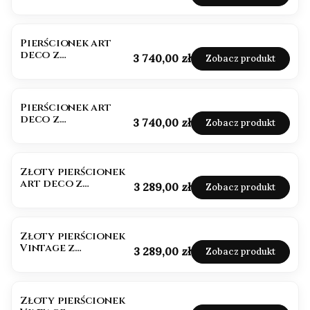
złoto 585
Pierścionek art
deco z
Cena
3 740,00 zł
Zobacz produkt
morganitem złoto
585
Pierścionek art
deco z
Cena
3 740,00 zł
Zobacz produkt
morganitem białe
złoto 585
Złoty pierścionek
art deco z
Cena
3 289,00 zł
Zobacz produkt
Cytrynem 1,50ct
Złoty pierścionek
Vintage z
Cena
3 289,00 zł
Zobacz produkt
Granatem 1,50ct
Złoty pierścionek