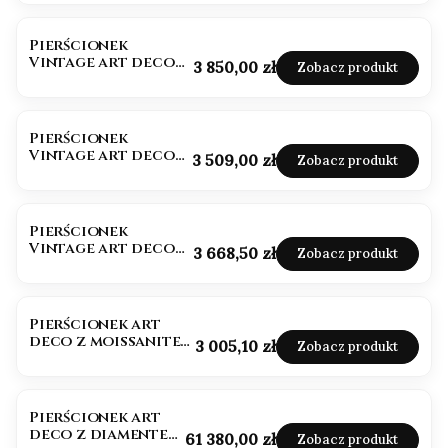
Pierścionek
Vintage art deco
Cena
3 850,00 zł
Zobacz produkt
kamień księżycowy
Pierścionek
Vintage art deco
Cena
3 509,00 zł
Zobacz produkt
oliwin
Pierścionek
Vintage art deco
Cena
3 668,50 zł
Zobacz produkt
granat
Pierścionek art
deco z moissanitem
Cena
3 005,10 zł
Zobacz produkt
złoto 585
Pierścionek art
deco z diamentem
Cena
61 380,00 zł
Zobacz produkt