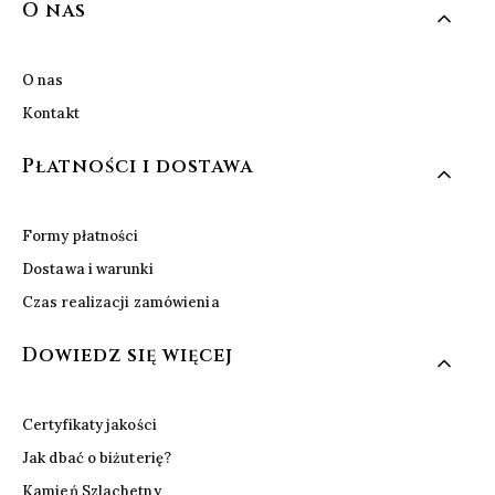
Linki w stopce
O nas
O nas
Kontakt
Płatności i dostawa
Formy płatności
Dostawa i warunki
Czas realizacji zamówienia
Dowiedz się więcej
Certyfikaty jakości
Jak dbać o biżuterię?
Kamień Szlachetny