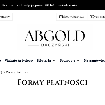
Pracownia z tradycją, ponad
60 lat
doświadczenia
jonarny
sklep@abgold.pl
+48 881
e
Vintage Art-deco
Biżuteria
Promocje
Na zamówien
IĄ
Formy płatności
Formy płatności