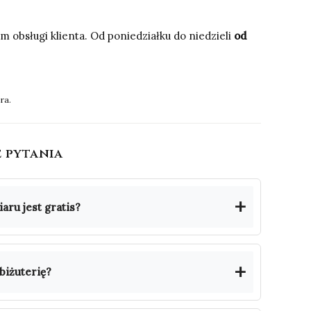
 obsługi klienta. Od poniedziałku do niedzieli
od
ra.
e pytania
aru jest gratis?
biżuterię?