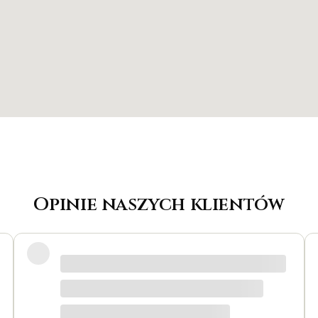
Opinie naszych klientów
na wszystkie pytania, biżuteria jest piękna! Ceny bardzo
o się zrobić w bardzo krótkim czasie. Dziękuję, był to dla