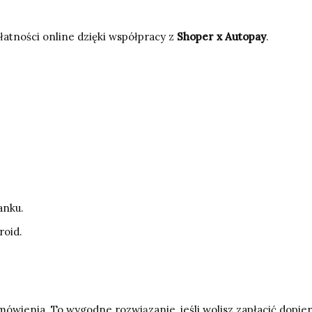
atności online dzięki współpracy z
Shoper x Autopay
.
anku.
roid.
ówienia. To wygodne rozwiązanie, jeśli wolisz zapłacić dopier