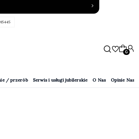
915445
Produkty
ie / przerób
Serwis i usługi jubilerskie
O Nas
Opinie Naszy