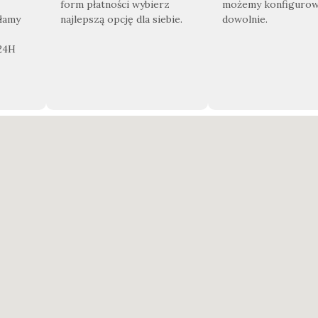
form płatności wybierz
możemy konfiguro
yłamy
najlepszą opcję dla siebie.
dowolnie.
 24H