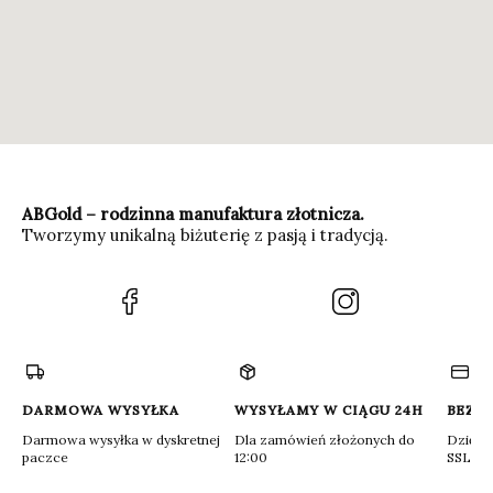
ABGold – rodzinna manufaktura złotnicza.
Tworzymy unikalną biżuterię z pasją i tradycją.
(Otwiera
(Otwiera
się
się
w
w
nowej
nowej
karcie)
karcie)
DARMOWA WYSYŁKA
WYSYŁAMY W CIĄGU 24H
BEZP
Darmowa wysyłka w dyskretnej
Dla zamówień złożonych do
Dzięki 
paczce
12:00
SSL