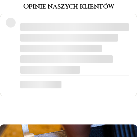
Opinie naszych klientów
Wspaniałe miejsce! Otrzymałam
odpowiedzi na wszystkie pytania, biżuteria
jest piękna! Ceny bardzo korzystne, na
pewno każdy znajdzie coś dla siebie. Do
tego grawer w pierścionku udało się
zrobić w bardzo krótkim czasie. Dziękuję,
był to dla mnie bardzo ważny moment,
trafiłam w idealne miejsce.
Katarzyna Łącka