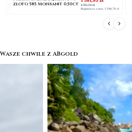
złoto 585 Moissanit 0,50ct
b
1 757,70 zł
0
 zł
Najniższa cena:
1 546,78 zł
Wasze chwile z ABgold