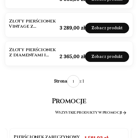
granat
Złoty pierścionek
Vintage z
Cena
3 289,00 zł
Zobacz produkt
Granatem 1,50ct
BESTSELLER
Złoty pierścionek
z diamentami i
Cena
2 365,00 zł
Zobacz produkt
granatem emerald
z 1
Strona
Promocje
Wszystkie produkty w promocji
OKAZJA
BESTSELLER
Pierścionek zaręczynowy
P
na
Cena promocyjna
1 581,93 zł