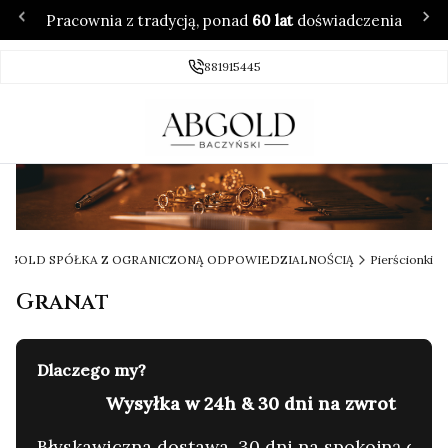
Pracownia z tradycją, ponad
60 lat
doświadczenia
881915445
 ABGOLD SPÓŁKA Z OGRANICZONĄ ODPOWIEDZIALNOŚCIĄ
Pierścionki
Granat
Dlaczego my?
60 lat tradycji & 4.7/5 ⭐ w Google
C
yzję.
Rodzinna pracownia. Zaufanie setek klientów.
G