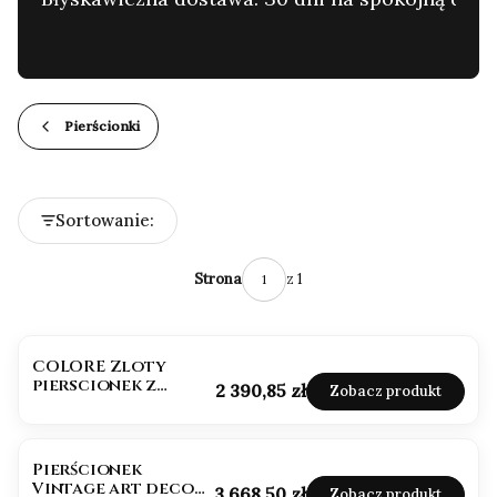
…
Pierścionki
Lista produktów
Sortowanie:
Domyślne
z 1
Strona
COLORE Zloty
pierscionek z
Cena
2 390,85 zł
Zobacz produkt
granatem i
brylantami
Pierścionek
Vintage art deco
Cena
3 668,50 zł
Zobacz produkt