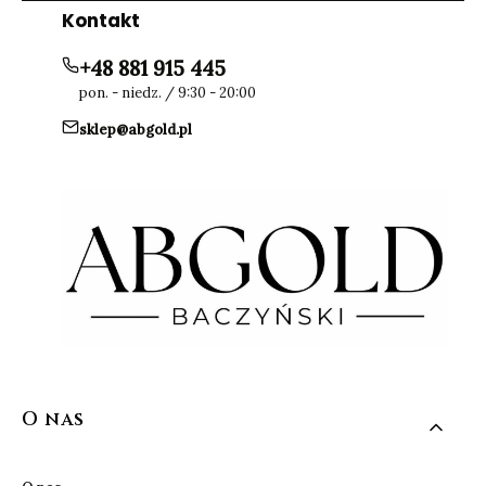
Kontakt
+48 881 915 445
pon. - niedz. / 9:30 - 20:00
sklep@abgold.pl
Linki w stopce
O nas