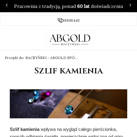
Pracownia z tradycją, ponad
60 lat
doświadczenia
881915445
Przejdź do:
BACZYŃSKI - ABGOLD SPÓŁKA Z OGRANICZONĄ ODPOWIEDZIALNOŚCIĄ
Szlif kamienia
Szlif kamienia
wpływa na wygląd całego pierścionka,
sposób odbijania światła, powierzchnię widoczną od góry