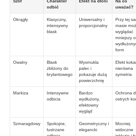
Szlif
Charakter
Efekt na dłoni
Na co
odbić
uważać?
Okrągły
Klasyczny,
Uniwersalny i
Przy tej s
intensywny
proporcjonalny
masie mo
blask
wyglądać
mniejszy 
wydłużony
form
Owalny
Blask
Wysmukla
Efekt koka
zbliżony do
palec i
nierówna
brylantowego
pokazuje dużą
symetria
powierzchnię
Markiza
Intensywne
Bardzo
Ochrona 
odbicia
wydłużony,
ostrych k
efektowny
wygląd
Szmaragdowy
Spokojne,
Geometryczny i
Mocniej
lustrzane
elegancki
widoczne
odbicia
inkluzje i 