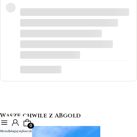
Wspaniałe miejsce! Otrzymałam
odpowiedzi na wszystkie pytania, biżuteria
jest piękna! Ceny bardzo korzystne, na
pewno każdy znajdzie coś dla siebie. Do
tego grawer w pierścionku udało się
zrobić w bardzo krótkim czasie. Dziękuję,
był to dla mnie bardzo ważny moment,
trafiłam w idealne miejsce.
Katarzyna Łącka
Wasze chwile z ABgold
Produkty w koszyku: 0. Zobacz szczegóły
Menu
Zaloguj się
Koszyk