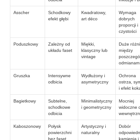
Asscher
Schodkowy
Kwadratowy,
Wymaga
efekt głębi
art déco
dobrych
proporcji i
czystości
Poduszkowy
Zależny od
Miękki,
Duże różn
układu faset
klasyczny lub
między
vintage
poszczegó
odmianam
Gruszka
Intensywne
Wydłużony i
Ochrona
odbicia
asymetryczny
ostrza, sy
i efekt kok
Bagietkowy
Subtelne,
Minimalistyczny
Mocniej
schodkowe
i geometryczny
widoczne 
odbicia
wewnętrz
Kaboszonowy
Połysk
Artystyczny i
Dobór
powierzchni
naturalny
odpowiedn
bez faset
kamienia i