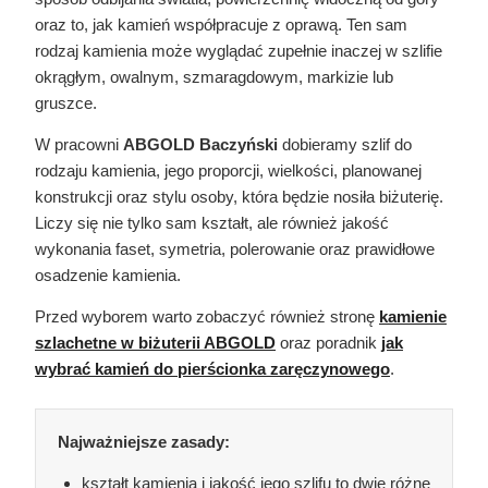
oraz to, jak kamień współpracuje z oprawą. Ten sam
rodzaj kamienia może wyglądać zupełnie inaczej w szlifie
okrągłym, owalnym, szmaragdowym, markizie lub
gruszce.
W pracowni
ABGOLD Baczyński
dobieramy szlif do
rodzaju kamienia, jego proporcji, wielkości, planowanej
konstrukcji oraz stylu osoby, która będzie nosiła biżuterię.
Liczy się nie tylko sam kształt, ale również jakość
wykonania faset, symetria, polerowanie oraz prawidłowe
osadzenie kamienia.
Przed wyborem warto zobaczyć również stronę
kamienie
szlachetne w biżuterii ABGOLD
oraz poradnik
jak
wybrać kamień do pierścionka zaręczynowego
.
Najważniejsze zasady:
kształt kamienia i jakość jego szlifu to dwie różne