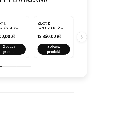
ote
Złote
Ekskluzywny
czyki z
kolczyki z
Złoty
amentami
diamentami
Naszyjnik z
na
Cena
Cena
00,00 zł
13 350,00 zł
4 990,00 zł
naturalnymi
Diamentem
0,80 ct
0,73ct – Próba
585
Zobacz
Zobacz
Zobacz
produkt
produkt
produkt