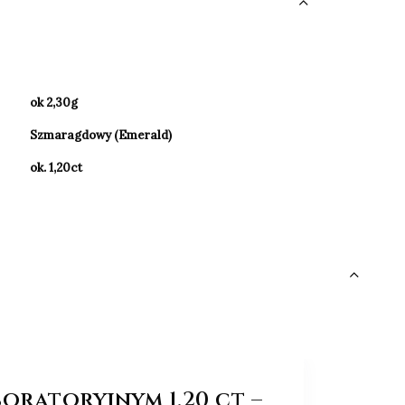
ok 2,30g
Szmaragdowy (Emerald)
ok. 1,20ct
oratoryjnym 1,20 ct –