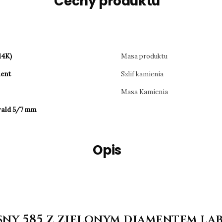
Cechy produktu
14K)
Masa produktu
ent
Szlif kamienia
e
Masa Kamienia
ald 5/7 mm
Opis
y 585 z zielonym diamentem lab