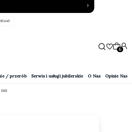
915445
Produkty
ie / przerób
Serwis i usługi jubilerskie
O Nas
Opinie Naszy
o 585
5