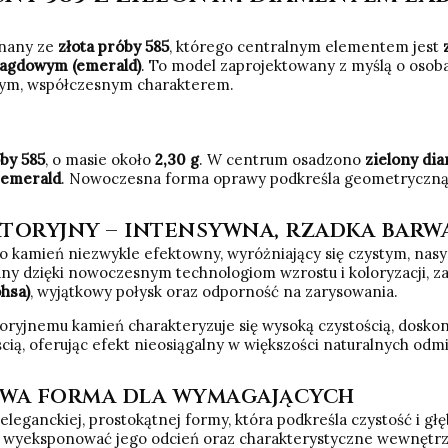
onany ze
złota próby 585
, którego centralnym elementem jest
ragdowym (emerald)
. To model zaprojektowany z myślą o osob
cnym, współczesnym charakterem.
óby 585
, o masie około
2,30 g
. W centrum osadzono
zielony di
e emerald
. Nowoczesna forma oprawy podkreśla geometryczną l
toryjny – intensywna, rzadka barw
to kamień niezwykle efektowny, wyróżniający się czystym, nas
ny dzięki nowoczesnym technologiom wzrostu i koloryzacji, z
hsa)
, wyjątkowy połysk oraz odporność na zarysowania.
yjnemu kamień charakteryzuje się wysoką czystością, doskonałą
cią, oferując efekt nieosiągalny w większości naturalnych odm
żowa forma dla wymagających
eleganckiej, prostokątnej formy, która podkreśla czystość i gł
wyeksponować jego odcień oraz charakterystyczne wewnętrzne 