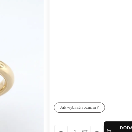
Wybierz Rozmiar i opakowanie:
Poszczególne warianty mogą różnić się c
*
Czystość kamienia
Wybierz
*
Rozmiar
Wybierz
*
Zestaw wysyłkowy
Wybierz
Jak wybrać rozmiar?
DODA
szt.