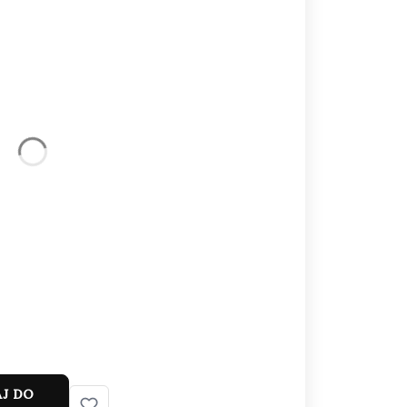
eną
J DO