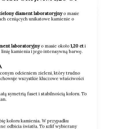
zielony diament laboratoryjny
o masie
ach ceniących unikatowe kamienie o
ament laboratoryjny
o masie około
1,20 ct
i
inię kamienia i jego intensywną barwę.
a
yconym odcieniem zieleni, który trudno
achowuje wszystkie kluczowe właściwości
 symetrią faset i stabilnością koloru. To
ian.
ębię koloru kamienia. W przypadku
odbicia światła. To szlif wybierany