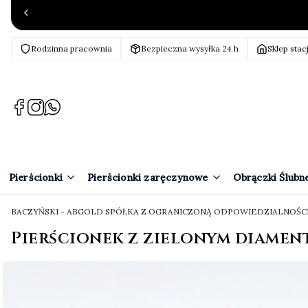
Rodzinna pracownia
Bezpieczna wysyłka 24 h
Sklep stac
(Otwiera
(Otwiera
(Otwiera
się
się
się
w
w
w
nowej
nowej
nowej
karcie)
karcie)
karcie)
Pierścionki
Pierścionki zaręczynowe
Obrączki Ślubn
BACZYŃSKI - ABGOLD SPÓŁKA Z OGRANICZONĄ ODPOWIEDZIALNOŚC
Pierścionek z zielonym diamen