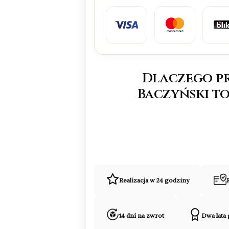
Dlaczego p
Baczyński to
Realizacja w 24 godziny
14 dni na zwrot
Dwa lata