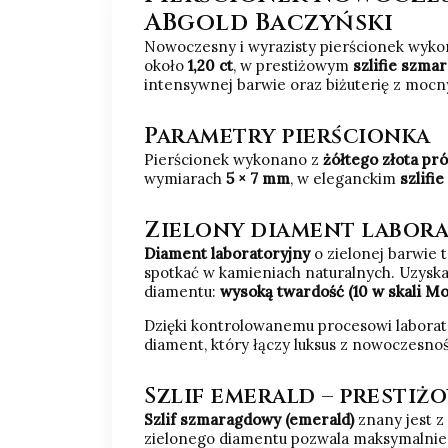
ABgold Baczyński
Nowoczesny i wyrazisty pierścionek wyk
około
1,20 ct
, w prestiżowym
szlifie szma
intensywnej barwie oraz biżuterię z mo
Parametry pierścionka
Pierścionek wykonano z
żółtego złota pr
wymiarach
5 × 7 mm
, w eleganckim
szlifi
Zielony diament labora
Diament laboratoryjny
o zielonej barwie 
spotkać w kamieniach naturalnych. Uzyska
diamentu:
wysoką twardość (10 w skali Mo
Dzięki kontrolowanemu procesowi laborator
diament, który łączy luksus z nowoczesnoś
Szlif emerald – presti
Szlif szmaragdowy (emerald)
znany jest z 
zielonego diamentu pozwala maksymalnie 