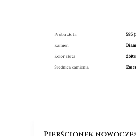
Próba złota
585 (
Kamień
Diam
Kolor złota
Żółt
Średnica kamienia
Emer
Pierścionek nowoczesn