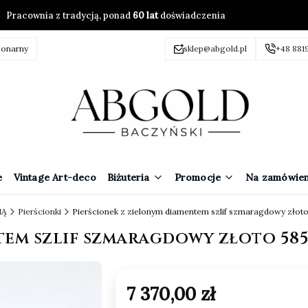
Pracownia z tradycją, ponad
60 lat
doświadczenia
jonarny
sklep@abgold.pl
+48 881
e
Vintage Art-deco
Biżuteria
Promocje
Na zamówien
IĄ
Pierścionki
Pierścionek z zielonym diamentem szlif szmaragdowy złot
tem szlif szmaragdowy złoto 58
Cena
7 370,00 zł