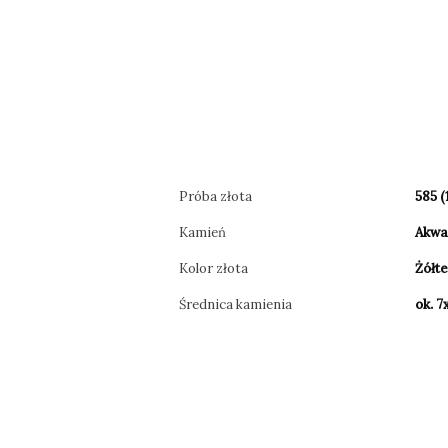
Próba złota
585 (
Kamień
Akw
Kolor złota
Żółt
Średnica kamienia
ok. 