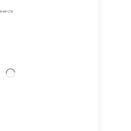
2 zł
+2%
eną