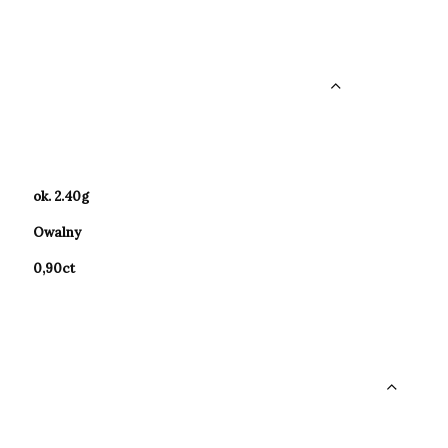
ok. 2.40g
Owalny
0,90ct