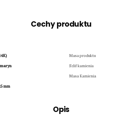
Cechy produktu
14K)
Masa produktu
amaryn
Szlif kamienia
e
Masa Kamienia
7x5 mm
Opis