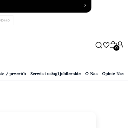
915445
Produkty
ie / przerób
Serwis i usługi jubilerskie
O Nas
Opinie Naszy