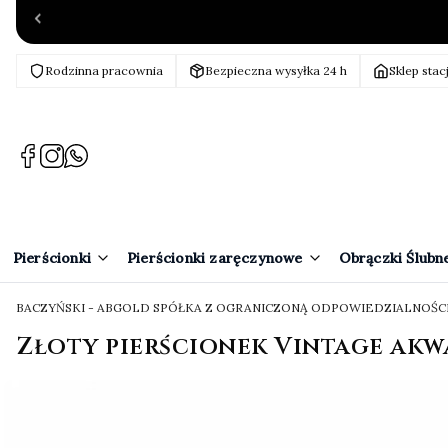
Rodzinna pracownia
Bezpieczna wysyłka 24 h
Sklep stac
(Otwiera
(Otwiera
(Otwiera
się
się
się
w
w
w
nowej
nowej
nowej
karcie)
karcie)
karcie)
Pierścionki
Pierścionki zaręczynowe
Obrączki Ślubn
BACZYŃSKI - ABGOLD SPÓŁKA Z OGRANICZONĄ ODPOWIEDZIALNOŚC
Złoty pierścionek Vintage ak