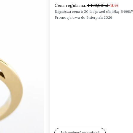
Cena regularna:
4 169,00 zł
-10%
Najniższa cena z 30 dni przed obniżką:
3 668,7
Promocja trwa do 9 sierpnia 2026
Wybierz Rozmiar i opakowanie:
Poszczególne warianty mogą różnić się c
*
Rozmiar
Wybierz
*
Zestaw wysyłkowy
Wybierz
*
Grawer (gratis)
Wybierz
Jak wybrać rozmiar?