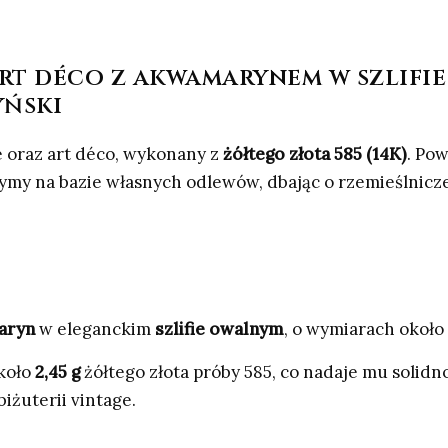
art déco z akwamarynem w szlifi
yński
e oraz art déco, wykonany z
żółtego złota 585 (14K)
. Po
rzymy na bazie własnych odlewów, dbając o rzemieślnic
aryn
w eleganckim
szlifie owalnym
, o wymiarach około
około
2,45 g
żółtego złota próby 585, co nadaje mu solid
biżuterii vintage.