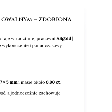
e owalnym – zdobiona
wstaje w rodzinnej pracowni
ABgold |
ze wykończenie i ponadczasowy
7 × 5 mm
i masie około
0,90 ct
.
ność, a jednocześnie zachowuje