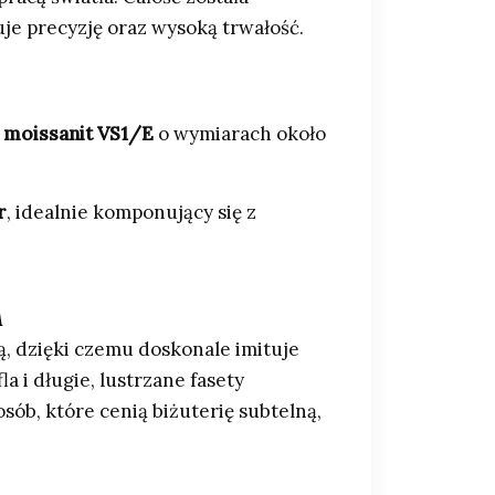
uje precyzję oraz wysoką trwałość.
o
moissanit VS1/E
o wymiarach około
r
, idealnie komponujący się z
m
ą, dzięki czemu doskonale imituje
a i długie, lustrzane fasety
ób, które cenią biżuterię subtelną,