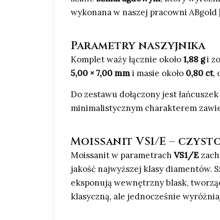
wykonana w naszej pracowni ABgold |
Parametry naszyjnika
Komplet waży łącznie około
1,88 g
i z
5,00 × 7,00 mm
i masie około
0,80 ct
,
Do zestawu dołączony jest łańcuszek
minimalistycznym charakterem zawie
Moissanit VS1/E – czyst
Moissanit w parametrach
VS1/E
zachw
jakość najwyższej klasy diamentów. S
eksponują wewnętrzny blask, tworząc 
klasyczną, ale jednocześnie wyróżnia