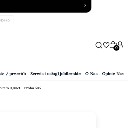
915445
Produkty
ie / przerób
Serwis i usługi jubilerskie
O Nas
Opinie Naszy
nitem 0,80ct – Próba 585