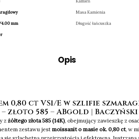
e
Kamień
aragdowy
Masa Kamienia
/4.00 mm
Długość łańcuszka
er
Opis
em 0,80 ct VS1/E w szlifie szmar
 – złoto 585 – ABgold | Baczyński
y z
żółtego złota 585 (14K)
, obejmujący zawieszkę z os
mentem zestawu jest
moissanit o masie ok. 0,80 ct
, w 
a się szlachetną przejrzystością i efektowną, lustrzaną 