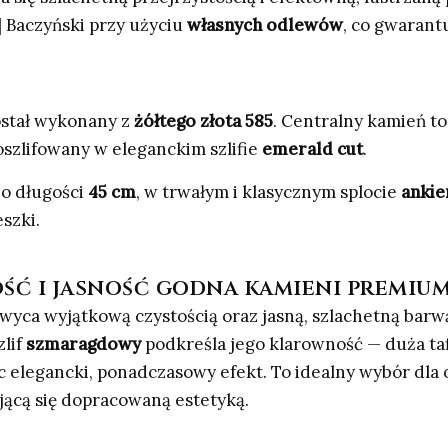
 Baczyński przy użyciu
własnych odlewów
, co gwarant
ostał wykonany z
żółtego złota 585
. Centralny kamień t
 oszlifowany w eleganckim szlifie
emerald cut
.
 o długości
45 cm
, w trwałym i klasycznym splocie
ankie
szki.
ość i jasność godna kamieni premiu
yca wyjątkową czystością oraz jasną, szlachetną barw
zlif
szmaragdowy
podkreśla jego klarowność — duża tafl
elegancki, ponadczasowy efekt. To idealny wybór dla os
jącą się dopracowaną estetyką.