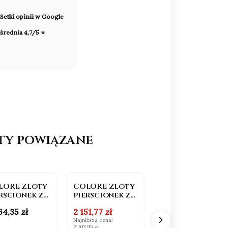
Setki opinii w Google
średnia 4,7/5 ⭐
ty powiązane
OKAZJA
BESTSELLER
NOWOŚĆ
LORE Zloty
COLORE Zloty
COLORE Zloty
rscionek z
pierscionek z
pierscionek z
azami i
szafirem i
naturalnymi
na
Cena promocyjna
Cena
64,35 zł
2 151,77 zł
2 390,85 zł
firami
brylantami
kamieniami
kolorowymi
Najniższa cena:
2 103,95 zł