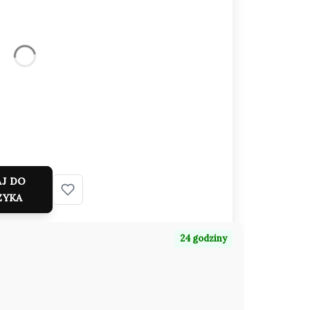
eną
J DO
ZYKA
24 godziny