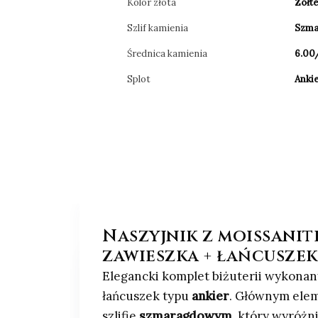
Kolor złota
Zółt
Szlif kamienia
Szm
Średnica kamienia
6.00
Splot
Anki
Naszyjnik z moissanit
zawieszka + łańcuszek
Elegancki komplet biżuterii wykonan
łańcuszek typu
ankier
. Głównym ele
szlifie
szmaragdowym
, który wyróżni