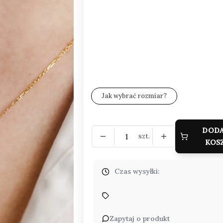
Wybierz Rozmiar i opakowanie:
Poszczególne warianty mogą różnić się c
*
Zestaw wysyłkowy
Wybierz
Jak wybrać rozmiar?
DODA
szt.
KOS
Czas wysyłki:
Zapytaj o produkt