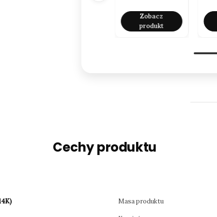
brylantami
Zobacz
Zobacz
produkt
produkt
Cechy produktu
14K)
Masa produktu