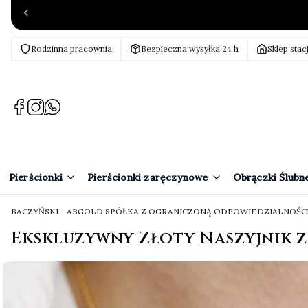
Rodzinna pracownia
Bezpieczna wysyłka 24 h
Sklep stac
(Otwiera
(Otwiera
(Otwiera
się
się
się
w
w
w
nowej
nowej
nowej
karcie)
karcie)
karcie)
Pierścionki
Pierścionki zaręczynowe
Obrączki Ślubn
BACZYŃSKI - ABGOLD SPÓŁKA Z OGRANICZONĄ ODPOWIEDZIALNOŚC
Ekskluzywny Złoty Naszyjnik z 