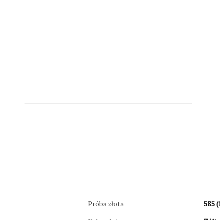
Zobacz
Zobacz
Zobacz
produkt
produkt
produkt
Próba złota
585 (