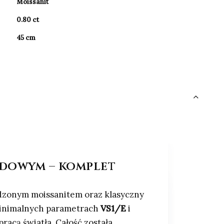
Moissanit
0.80 ct
45 cm
agdowym – komplet
adzonym moissanitem oraz klasyczny
minimalnych parametrach
VS1/E
i
pracą światła. Całość została