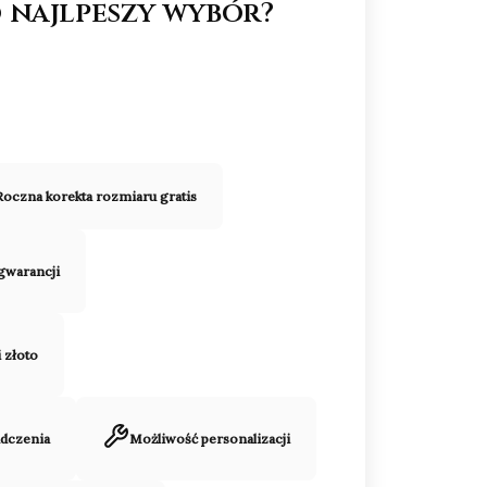
 najlpeszy wybór?
Roczna korekta rozmiaru gratis
 gwarancji
i złoto
adczenia
Możliwość personalizacji