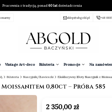
Pracownia z tradycją, ponad
60 lat
doświadczenia
jonarny
sklep@abgold.pl
+48 881
e
Vintage Art-deco
Biżuteria
Promocje
Na zamówien
IĄ
Biżuteria
Naszyjniki/Zawieszki
Ekskluzywny Złoty Naszyjnik z Moissa
Moissanitem 0,80ct – Próba 585
Cena
2 350,00 zł