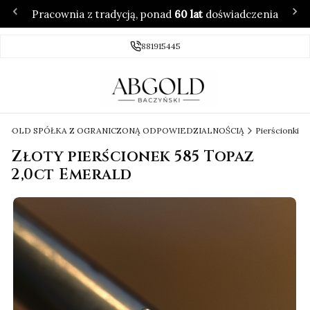
Pracownia z tradycją, ponad
60 lat
doświadczenia
881915445
 ABGOLD SPÓŁKA Z OGRANICZONĄ ODPOWIEDZIALNOŚCIĄ
Pierścionki
Złoty pierścionek 585 Topaz
2,0ct Emerald