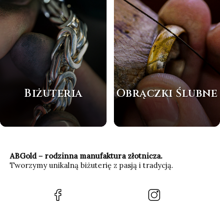
Biżuteria
Obrączki Ślubne
ABGold – rodzinna manufaktura złotnicza.
Tworzymy unikalną biżuterię z pasją i tradycją.
(Otwiera
(Otwiera
się
się
w
w