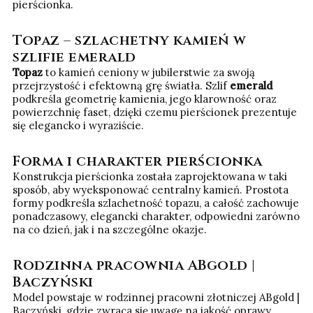
pierścionka.
Topaz – szlachetny kamień w
szlifie emerald
Topaz
to kamień ceniony w jubilerstwie za swoją
przejrzystość i efektowną grę światła. Szlif
emerald
podkreśla geometrię kamienia, jego klarowność oraz
powierzchnię faset, dzięki czemu pierścionek prezentuje
się elegancko i wyraziście.
Forma i charakter pierścionka
Konstrukcja pierścionka została zaprojektowana w taki
sposób, aby wyeksponować centralny kamień. Prostota
formy podkreśla szlachetność topazu, a całość zachowuje
ponadczasowy, elegancki charakter, odpowiedni zarówno
na co dzień, jak i na szczególne okazje.
Rodzinna pracownia ABgold |
Baczyński
Model powstaje w rodzinnej pracowni złotniczej ABgold |
Baczyński, gdzie zwraca się uwagę na jakość oprawy,