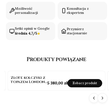
Możliwość
Konsultacja z
personalizacji
ekspertem
Setki opinii w Google
Przymierz
stacjonarnie
średnia 4,7/5
Produkty powiązane
Złote kolczyki z
topazem London
Cena
5 380,00 zł
Zobacz produkt
blue 1,80 ct