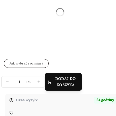
Wybierz
*
Zestaw wysyłkowy
Wybierz
*
Grawer (gratis)
Wybierz
Jak wybrać rozmiar?
DODAJ DO
szt.
KOSZYKA
Czas wysyłki:
24 godziny