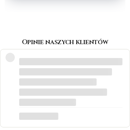
Opinie naszych klientów
Wspaniałe miejsce! Otrzymałam
odpowiedzi na wszystkie pytania, biżuteria
jest piękna! Ceny bardzo korzystne, na
pewno każdy znajdzie coś dla siebie. Do
tego grawer w pierścionku udało się
zrobić w bardzo krótkim czasie. Dziękuję,
był to dla mnie bardzo ważny moment,
trafiłam w idealne miejsce.
Katarzyna Łącka