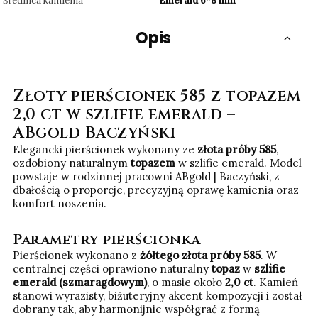
Średnica kamienia
Emerald 6*8 mm
Opis
Złoty pierścionek 585 z topazem
2,0 ct w szlifie emerald –
ABgold Baczyński
Elegancki pierścionek wykonany ze
złota próby 585
,
ozdobiony naturalnym
topazem
w szlifie emerald. Model
powstaje w rodzinnej pracowni ABgold | Baczyński, z
dbałością o proporcje, precyzyjną oprawę kamienia oraz
komfort noszenia.
Parametry pierścionka
Pierścionek wykonano z
żółtego złota próby 585
. W
centralnej części oprawiono naturalny
topaz
w
szlifie
emerald (szmaragdowym)
, o masie około
2,0 ct
. Kamień
stanowi wyrazisty, biżuteryjny akcent kompozycji i został
dobrany tak, aby harmonijnie współgrać z formą