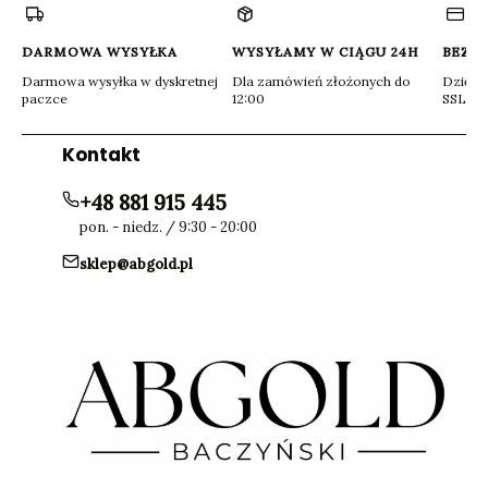
nowej
nowej
karcie)
karcie)
DARMOWA WYSYŁKA
WYSYŁAMY W CIĄGU 24H
BEZP
Darmowa wysyłka w dyskretnej
Dla zamówień złożonych do
Dzięki 
paczce
12:00
SSL
Kontakt
+48 881 915 445
pon. - niedz. / 9:30 - 20:00
sklep@abgold.pl