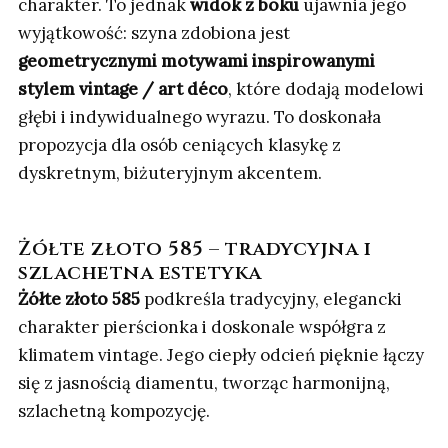
charakter. To jednak
widok z boku
ujawnia jego
wyjątkowość: szyna zdobiona jest
geometrycznymi motywami inspirowanymi
stylem vintage / art déco
, które dodają modelowi
głębi i indywidualnego wyrazu. To doskonała
propozycja dla osób ceniących klasykę z
dyskretnym, biżuteryjnym akcentem.
Żółte złoto 585 – tradycyjna i
szlachetna estetyka
Żółte złoto 585
podkreśla tradycyjny, elegancki
charakter pierścionka i doskonale współgra z
klimatem vintage. Jego ciepły odcień pięknie łączy
się z jasnością diamentu, tworząc harmonijną,
szlachetną kompozycję.