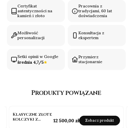
Certyfikat
Pracownia z
autentyczności na
tradycjami, 60 lat
kamień i złoto
doświadczenia
Możliwość
Konsultacja z
personalizacji
ekspertem
Setki opinii w Google
Przymierz
stacjonarnie
średnia 4,7/5
Produkty powiązane
Klasyczne złote
kolczyki z
Cena
12 500,00 zł
Zobacz produkt
diamentami