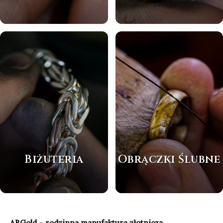
Biżuteria
Obrączki Ślubne
ABGold – rodzinna manufaktura złotnicza.