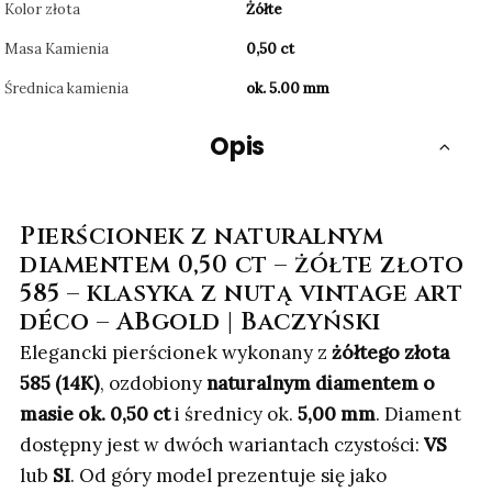
Kolor złota
Żółte
Masa Kamienia
0,50 ct
Średnica kamienia
ok. 5.00 mm
Opis
Pierścionek z naturalnym
diamentem 0,50 ct – żółte złoto
585 – klasyka z nutą vintage art
déco – ABgold | Baczyński
Elegancki pierścionek wykonany z
żółtego złota
585 (14K)
, ozdobiony
naturalnym diamentem o
masie ok. 0,50 ct
i średnicy ok.
5,00 mm
. Diament
dostępny jest w dwóch wariantach czystości:
VS
lub
SI
. Od góry model prezentuje się jako