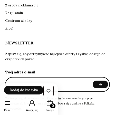
Zwroty i reklamacje
Regulamin
Centrum wiedzy
Blog
Newsletter
Zapisz się, aby otrzymywać najlepsze oferty i zyskać dostęp do
eksperckich porad.
Twój adres e-mail
Dodaj do koszyka
Zapisując się, akceptujesz nasz
Regulamin
(w zakresie dotyczącym
Produkty w koszyku: 0. Zobacz szczeg
Newslettera). Przetwarzanie danych odbywa się zgodnie z
Polityką
prywatności
.
Menu
Zaloguj się
Koszyk