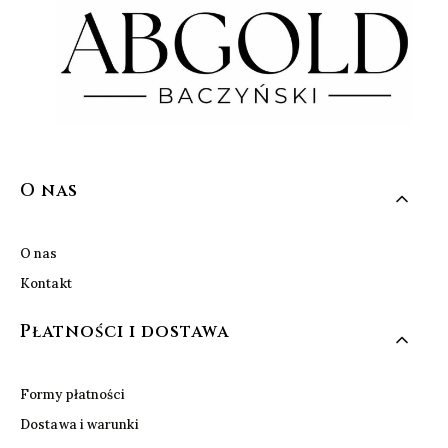
Linki w stopce
O nas
O nas
Kontakt
Płatności i dostawa
Formy płatności
Dostawa i warunki