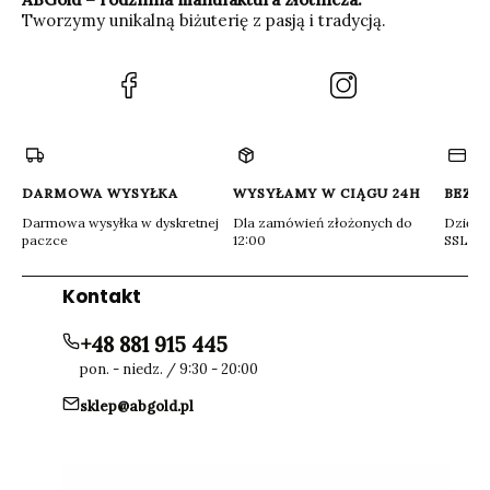
Tworzymy unikalną biżuterię z pasją i tradycją.
(Otwiera
(Otwiera
się
się
w
w
nowej
nowej
karcie)
karcie)
DARMOWA WYSYŁKA
WYSYŁAMY W CIĄGU 24H
BEZP
Darmowa wysyłka w dyskretnej
Dla zamówień złożonych do
Dzięki 
paczce
12:00
SSL
Kontakt
+48 881 915 445
pon. - niedz. / 9:30 - 20:00
sklep@abgold.pl