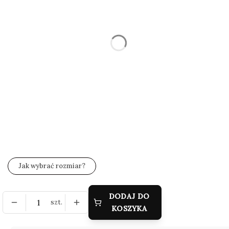
Wybierz
*
Rozmiar
Wybierz
*
Zestaw wysyłkowy
Wybierz
*
Grawer (gratis)
Wybierz
Jak wybrać rozmiar?
DODAJ DO
szt.
KOSZYKA