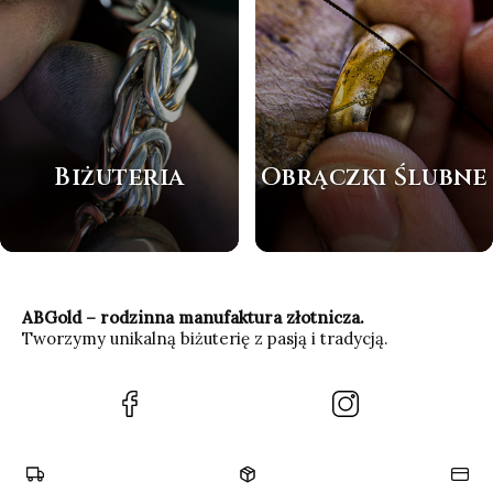
Biżuteria
Obrączki Ślubne
ABGold – rodzinna manufaktura złotnicza.
Tworzymy unikalną biżuterię z pasją i tradycją.
(Otwiera
(Otwiera
się
się
w
w
nowej
nowej
karcie)
karcie)