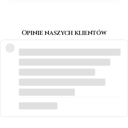
Opinie naszych klientów
Wspaniałe miejsce! Otrzymałam
odpowiedzi na wszystkie pytania, biżuteria
jest piękna! Ceny bardzo korzystne, na
pewno każdy znajdzie coś dla siebie. Do
tego grawer w pierścionku udało się
zrobić w bardzo krótkim czasie. Dziękuję,
był to dla mnie bardzo ważny moment,
trafiłam w idealne miejsce.
Katarzyna Łącka