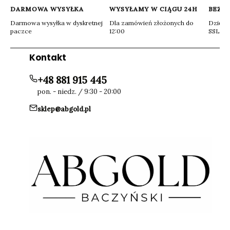
DARMOWA WYSYŁKA
WYSYŁAMY W CIĄGU 24H
BEZP
Darmowa wysyłka w dyskretnej
Dla zamówień złożonych do
Dzięki 
paczce
12:00
SSL
Kontakt
+48 881 915 445
pon. - niedz. / 9:30 - 20:00
sklep@abgold.pl