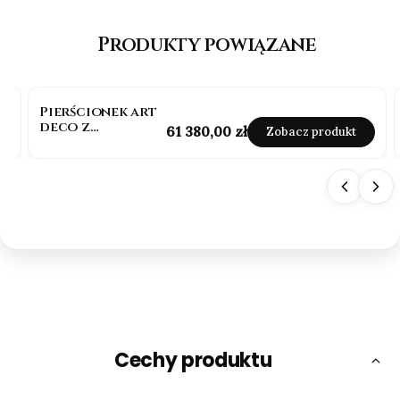
Produkty powiązane
Pierścionek art
deco z
Cena
61 380,00 zł
Zobacz produkt
diamentem
złoto 585
Cechy produktu