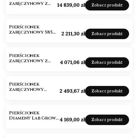
zaręczynowy z
Cena
14 839,00 zł
Zobacz produkt
diamentem próba
585
Pierścionek
zaręczynowy 585
Cena
2 211,30 zł
Zobacz produkt
Moissanit 0,25ct
Pierścionek
zaręczynowy z
Cena
4 071,06 zł
Zobacz produkt
owalnym
Mossanitem 1,50 ct
Pierścionek
zaręczynowy
Cena
2 493,67 zł
Zobacz produkt
moissanit
multicolor
czarno/żółty
Pierścionek
Diament Lab Grown
Cena
4 169,00 zł
Zobacz produkt
0,50ct IGI