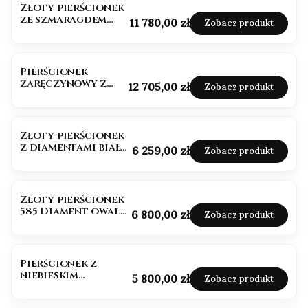
Złoty pierścionek
ze szmaragdem
Cena
11 780,00 zł
Zobacz produkt
naturalnym szlif
szmaragdowy
Pierścionek
zaręczynowy z
Cena
12 705,00 zł
Zobacz produkt
naturalnym
diamentem białe
złoto 585
Złoty pierścionek
z diamentami białe
Cena
6 259,00 zł
Zobacz produkt
złoto próba 585
BESTSELLER
Złoty pierścionek
585 Diament owal
Cena
6 800,00 zł
Zobacz produkt
0,36 ct
Pierścionek z
niebieskim
Cena
5 800,00 zł
Zobacz produkt
diamentem
owalnym złoto 585