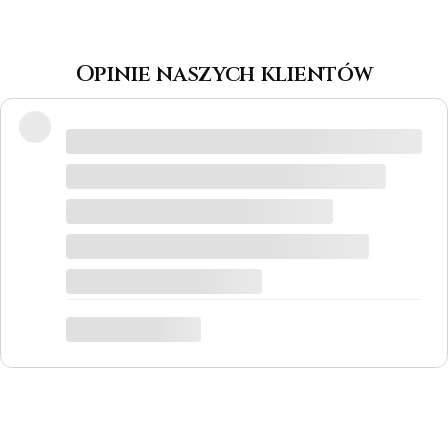
Opinie naszych klientów
Wspaniałe miejsce! Otrzymałam
odpowiedzi na wszystkie pytania, biżuteria
jest piękna! Ceny bardzo korzystne, na
pewno każdy znajdzie coś dla siebie. Do
tego grawer w pierścionku udało się
zrobić w bardzo krótkim czasie. Dziękuję,
był to dla mnie bardzo ważny moment,
trafiłam w idealne miejsce.
Katarzyna Łącka