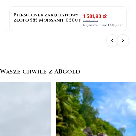
OKAZJA
BESTSELLER
Pierścionek zaręczynowy
P
na
Cena promocyjna
1 581,93 zł
złoto 585 Moissanit 0,50ct
b
1 757,70 zł
0
 zł
Najniższa cena:
1 546,78 zł
Wasze chwile z ABgold