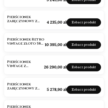
Diamentem
Pierścionek
zaręczynowy z
Cena
4 235,00 zł
Zobacz produkt
czarnym
diamentem białe
złoto 585
Pierścionek Retro
vintage złoto 585
Cena
10 395,00 zł
Zobacz produkt
Diament 1,20ct
szlif
szmaragdowy
Pierścionek
Vintage z
Cena
26 290,00 zł
Zobacz produkt
Diamentami
Pierścionek
zaręczynowy z
Cena
5 278,90 zł
Zobacz produkt
diamentami
Pierścionek