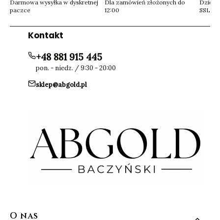
Darmowa wysyłka w dyskretnej
Dla zamówień złożonych do
Dzięki 
paczce
12:00
SSL
Kontakt
+48 881 915 445
pon. - niedz. / 9:30 - 20:00
sklep@abgold.pl
Linki w stopce
O nas