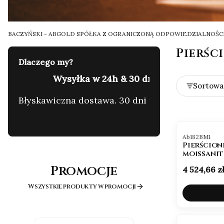
BACZYŃSKI - ABGOLD SPÓŁKA Z OGRANICZONĄ ODPOWIEDZIALNOŚC
Pierśc
Dlaczego my?
60 lat tradycji & 4.7/5 ⭐ w Google
C
Lista 
Sortowa
yzję.
Rodzinna pracownia. Zaufanie setek klientów.
G
Kod produktu
Ab182BM1
Pierścion
moissanit
Promocje
Cena
4 524,66 z
Wszystkie produkty w promocji
OKAZJA
BESTSELLER
OKAZJA