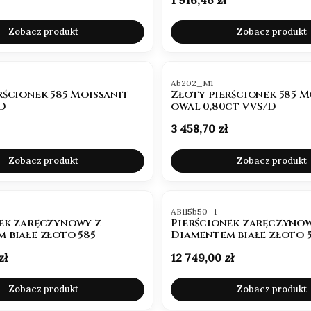
Zobacz produkt
Zobacz produkt
Kod produktu
Ab202_M1
rścionek 585 Moissanit
Złoty pierścionek 585 M
/D
owal 0,80ct VVS/D
Cena
3 458,70 zł
Zobacz produkt
Zobacz produkt
Kod produktu
AB115b50_1
ek zaręczynowy z
Pierścionek zaręczynow
 białe złoto 585
Diamentem białe złoto 
Cena
zł
12 749,00 zł
Zobacz produkt
Zobacz produkt