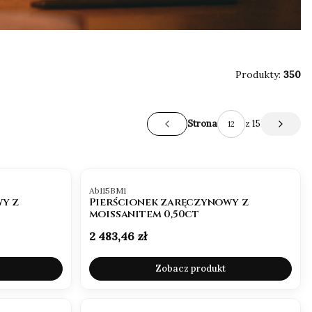
Produkty:
350
Roczna korekta rozmiaru & 2 lata gwarancji
z 15
Strona
Poprzednie produkty
Następ
.
Idealne dopasowanie. Pełny spokój na lata
Błysk
Kod produktu
Ab115BM1
y z
Pierścionek zaręczynowy z
moissanitem 0,50ct
Cena
2 483,46 zł
Zobacz produkt
OKAZJA
BESTSELLER
OKAZJA
BESTSELLER