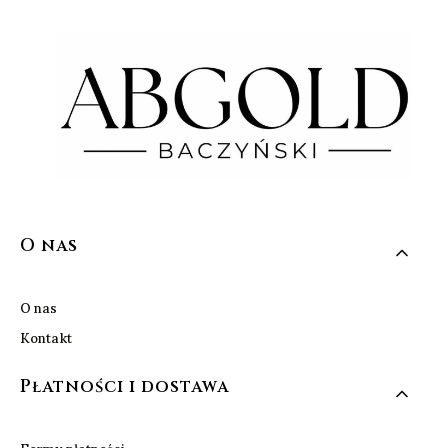
Linki w stopce
O nas
O nas
Kontakt
Płatności i dostawa