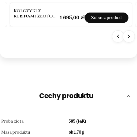
Kolczyki z
rubinami złoto
Cena
1 695,00 zł
Zobacz produkt
pr.585
Cechy produktu
Próba złota
585 (14K)
Masa produktu
ok 1,70g