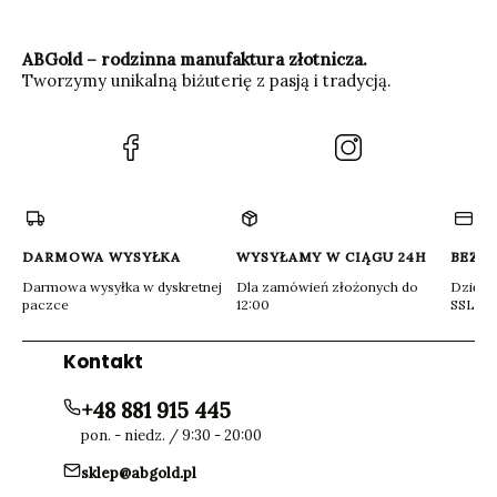
ABGold – rodzinna manufaktura złotnicza.
Tworzymy unikalną biżuterię z pasją i tradycją.
(Otwiera
(Otwiera
się
się
w
w
nowej
nowej
karcie)
karcie)
DARMOWA WYSYŁKA
WYSYŁAMY W CIĄGU 24H
BEZP
Darmowa wysyłka w dyskretnej
Dla zamówień złożonych do
Dzięki 
paczce
12:00
SSL
Kontakt
+48 881 915 445
pon. - niedz. / 9:30 - 20:00
sklep@abgold.pl