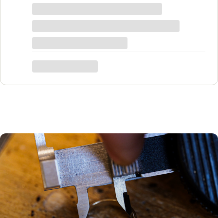
pewno każdy znajdzie coś dla siebie. Do
tego grawer w pierścionku udało się
zrobić w bardzo krótkim czasie. Dziękuję,
był to dla mnie bardzo ważny moment,
trafiłam w idealne miejsce.
Katarzyna Łącka