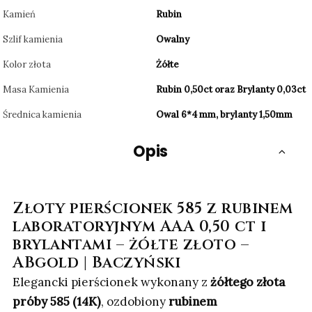
Kamień
Rubin
Szlif kamienia
Owalny
Kolor złota
Żółte
Masa Kamienia
Rubin 0,50ct oraz Brylanty 0,03ct
Średnica kamienia
Owal 6*4 mm, brylanty 1,50mm
Opis
Złoty pierścionek 585 z rubinem
laboratoryjnym AAA 0,50 ct i
brylantami – żółte złoto –
ABgold | Baczyński
Elegancki pierścionek wykonany z
żółtego złota
próby 585 (14K)
, ozdobiony
rubinem