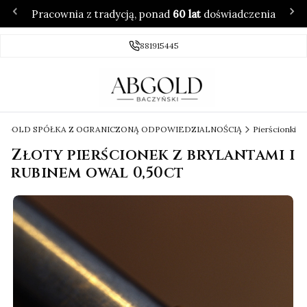
Pracownia z tradycją, ponad
60 lat
doświadczenia
881915445
 ABGOLD SPÓŁKA Z OGRANICZONĄ ODPOWIEDZIALNOŚCIĄ
Pierścionki
Złoty pierścionek z brylantami i
rubinem owal 0,50ct