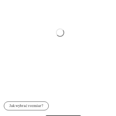
Wybierz
*
Rozmiar
Wybierz
*
Zestaw wysyłkowy
Wybierz
Jakość kamienia
Opcjonalne
Wybierz
*
Grawer (gratis)
Wybierz
Jak wybrać rozmiar?