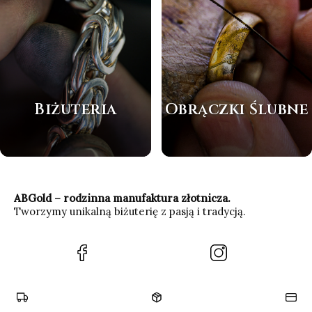
Biżuteria
Obrączki Ślubne
ABGold – rodzinna manufaktura złotnicza.
Tworzymy unikalną biżuterię z pasją i tradycją.
(Otwiera
(Otwiera
się
się
w
w
nowej
nowej
karcie)
karcie)