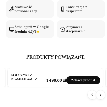
Możliwość
Konsultacja z
personalizacji
ekspertem
Setki opinii w Google
Przymierz
stacjonarnie
średnia 4,7/5
Produkty powiązane
Kolczyki z
diamentami z
Cena
1 499,00 zł
Zobacz produkt
białego złota