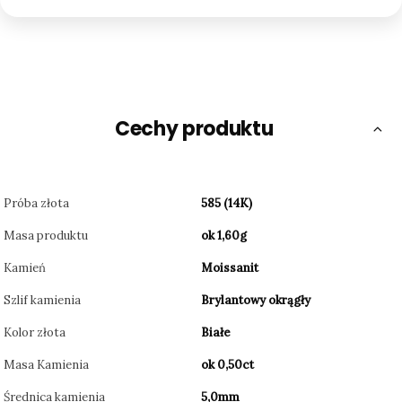
Cechy produktu
Próba złota
585 (14K)
Masa produktu
ok 1,60g
Kamień
Moissanit
Szlif kamienia
Brylantowy okrągły
Kolor złota
Białe
Masa Kamienia
ok 0,50ct
Średnica kamienia
5,0mm