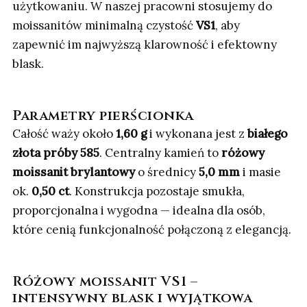
użytkowaniu. W naszej pracowni stosujemy do
moissanitów minimalną czystość
VS1
, aby
zapewnić im najwyższą klarowność i efektowny
blask.
Parametry pierścionka
Całość waży około
1,60 g
i wykonana jest z
białego
złota próby 585
. Centralny kamień to
różowy
moissanit brylantowy
o średnicy
5,0 mm
i masie
ok.
0,50 ct
. Konstrukcja pozostaje smukła,
proporcjonalna i wygodna — idealna dla osób,
które cenią funkcjonalność połączoną z elegancją.
Różowy moissanit VS1 –
intensywny blask i wyjątkowa