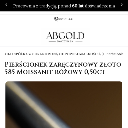
Pracownia z tradycją, ponad
60 lat
doświadczenia
881915445
 ABGOLD SPÓŁKA Z OGRANICZONĄ ODPOWIEDZIALNOŚCIĄ
Pierścionki
Pierścionek zaręczynowy złoto
585 Moissanit różowy 0,50ct