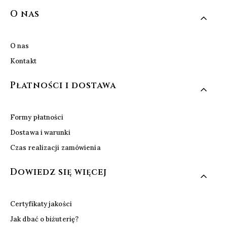
Linki w stopce
O nas
O nas
Kontakt
Płatności i dostawa
Formy płatności
Dostawa i warunki
Czas realizacji zamówienia
Dowiedz się więcej
Certyfikaty jakości
Jak dbać o biżuterię?