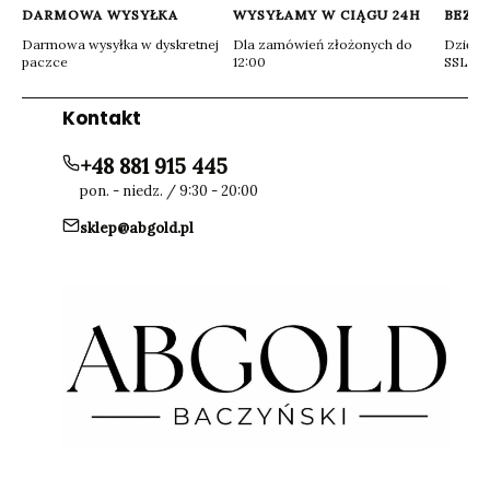
DARMOWA WYSYŁKA
WYSYŁAMY W CIĄGU 24H
BEZP
Darmowa wysyłka w dyskretnej
Dla zamówień złożonych do
Dzięki 
paczce
12:00
SSL
Kontakt
+48 881 915 445
pon. - niedz. / 9:30 - 20:00
sklep@abgold.pl