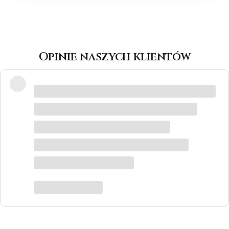
Opinie naszych klientów
Wspaniałe miejsce! Otrzymałam
odpowiedzi na wszystkie pytania, biżuteria
jest piękna! Ceny bardzo korzystne, na
pewno każdy znajdzie coś dla siebie. Do
tego grawer w pierścionku udało się
zrobić w bardzo krótkim czasie. Dziękuję,
był to dla mnie bardzo ważny moment,
trafiłam w idealne miejsce.
Katarzyna Łącka