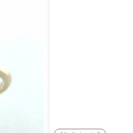
Wybierz Rozmiar i opakowanie:
Poszczególne warianty mogą różnić się c
*
Próba
Wybierz
*
Rozmiar
Wybierz
*
Zestaw wysyłkowy
Wybierz
*
Grawer (gratis)
Wybierz