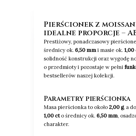
Pierścionek z moissani
idealne proporcje – A
Prestiżowy, ponadczasowy pierścion
średnicy ok.
6,50 mm
i masie ok.
1,00 
solidność konstrukcji oraz wygodę no
o przedmioty i pozostaje w pełni
funk
bestsellerów naszej kolekcji.
Parametry pierścionka
Masa pierścionka to około
2,00 g
, a 
1,00 ct
o średnicy ok.
6,50 mm
, osadz
charakter.