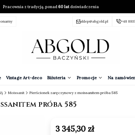
Pracownia z tradycją, ponad
60 lat
doświadczenia
jonarny
sklep@abgold.pl
+48 881
e
Vintage Art-deco
Biżuteria
Promocje
Na zamówien
IĄ
Moissanit
Pierścionek zaręczynowy z moissanitem próba 585
ssanitem próba 585
Cena
3 345,30 zł