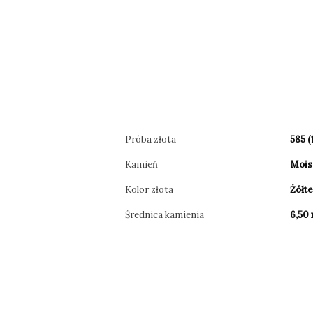
Próba złota
585 (
Kamień
Mois
Kolor złota
Żółt
Średnica kamienia
6,50