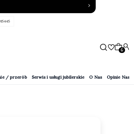
915445
Produkty
ie / przerób
Serwis i usługi jubilerskie
O Nas
Opinie Naszy