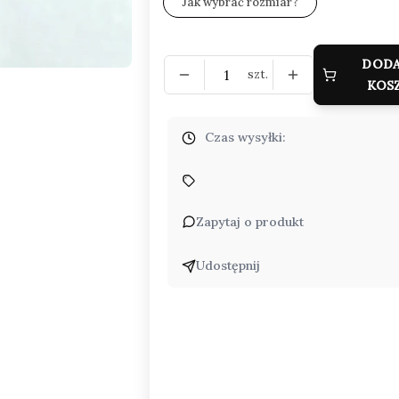
Jak wybrać rozmiar?
DODA
szt.
KOS
Czas wysyłki:
Zapytaj o produkt
Udostępnij