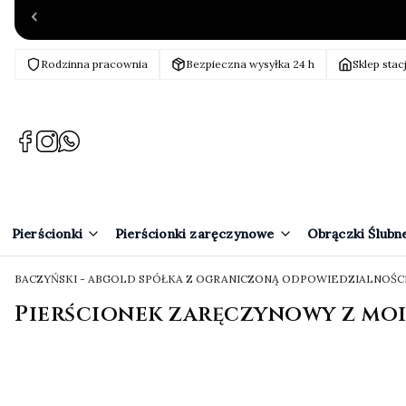
Rodzinna pracownia
Bezpieczna wysyłka 24 h
Sklep stac
(Otwiera
(Otwiera
(Otwiera
się
się
się
w
w
w
nowej
nowej
nowej
karcie)
karcie)
karcie)
Pierścionki
Pierścionki zaręczynowe
Obrączki Ślubn
BACZYŃSKI - ABGOLD SPÓŁKA Z OGRANICZONĄ ODPOWIEDZIALNOŚC
Pierścionek zaręczynowy z moi