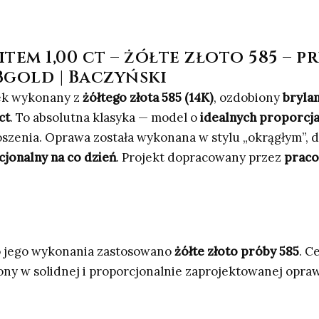
tem 1,00 ct – żółte złoto 585 – p
Bgold | Baczyński
ek wykonany z
żółtego złota 585 (14K)
, ozdobiony
bryla
ct
. To absolutna klasyka — model o
idealnych proporcj
szenia. Oprawa została wykonana w stylu „okrągłym”, d
cjonalny na co dzień
. Projekt dopracowany przez
praco
do jego wykonania zastosowano
żółte złoto próby 585
. C
ony w solidnej i proporcjonalnie zaprojektowanej opraw