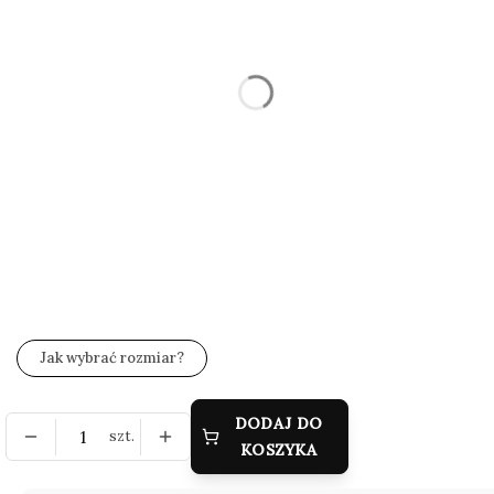
Wybierz
*
Rozmiar
Wybierz
*
Zestaw wysyłkowy
Wybierz
*
Grawer (gratis)
Wybierz
Jak wybrać rozmiar?
DODAJ DO
szt.
KOSZYKA