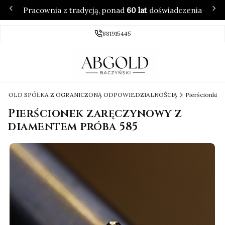
Pracownia z tradycją, ponad
60 lat
doświadczenia
881915445
 ABGOLD SPÓŁKA Z OGRANICZONĄ ODPOWIEDZIALNOŚCIĄ
Pierścionki
Pierścionek zaręczynowy z
diamentem próba 585