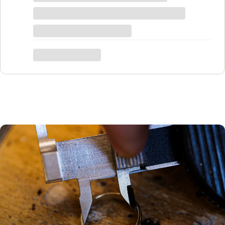
tego grawer w pierścionku udało się
zrobić w bardzo krótkim czasie. Dziękuję,
był to dla mnie bardzo ważny moment,
trafiłam w idealne miejsce.
Katarzyna Łącka