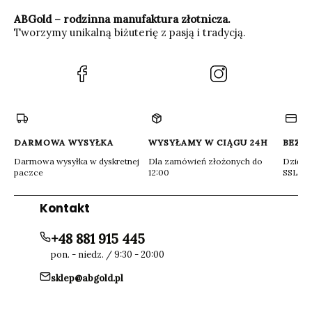
ABGold – rodzinna manufaktura złotnicza.
Tworzymy unikalną biżuterię z pasją i tradycją.
(Otwiera
(Otwiera
się
się
w
w
nowej
nowej
karcie)
karcie)
DARMOWA WYSYŁKA
WYSYŁAMY W CIĄGU 24H
BEZP
Darmowa wysyłka w dyskretnej
Dla zamówień złożonych do
Dzięki 
paczce
12:00
SSL
Kontakt
+48 881 915 445
pon. - niedz. / 9:30 - 20:00
sklep@abgold.pl