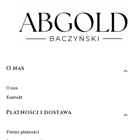
Linki w stopce
O nas
O nas
Kontakt
Płatności i dostawa
Formy płatności