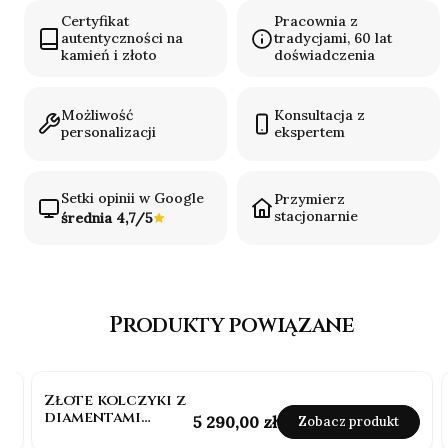
Certyfikat
Pracownia z
autentyczności na
tradycjami, 60 lat
kamień i złoto
doświadczenia
Możliwość
Konsultacja z
personalizacji
ekspertem
Setki opinii w Google
Przymierz
stacjonarnie
średnia 4,7/5
Produkty powiązane
Złote kolczyki z
diamentami
Cena
5 290,00 zł
Zobacz produkt
0.40ct