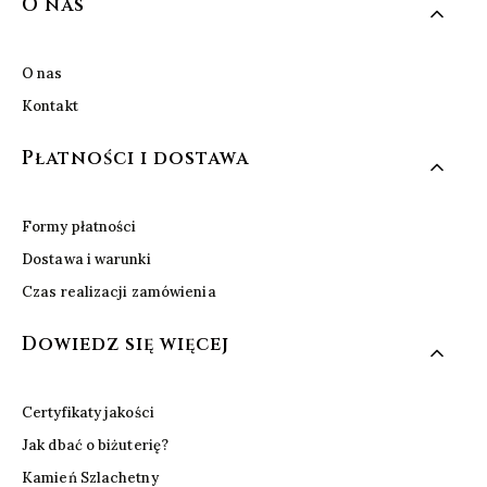
Linki w stopce
O nas
O nas
Kontakt
Płatności i dostawa
Formy płatności
Dostawa i warunki
Czas realizacji zamówienia
Dowiedz się więcej
Certyfikaty jakości
Jak dbać o biżuterię?
Kamień Szlachetny