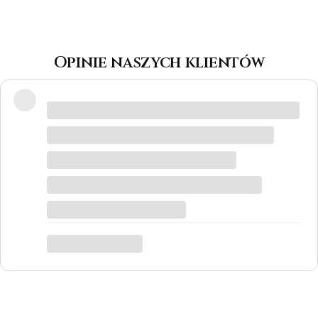
Opinie naszych klientów
Wspaniałe miejsce! Otrzymałam
odpowiedzi na wszystkie pytania, biżuteria
jest piękna! Ceny bardzo korzystne, na
pewno każdy znajdzie coś dla siebie. Do
tego grawer w pierścionku udało się
zrobić w bardzo krótkim czasie. Dziękuję,
był to dla mnie bardzo ważny moment,
trafiłam w idealne miejsce.
Katarzyna Łącka