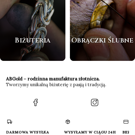
Biżuteria
Obrączki Ślubne
ABGold – rodzinna manufaktura złotnicza.
Tworzymy unikalną biżuterię z pasją i tradycją.
(Otwiera
(Otwiera
się
się
w
w
nowej
nowej
karcie)
karcie)
DARMOWA WYSYŁKA
WYSYŁAMY W CIĄGU 24H
BEZP