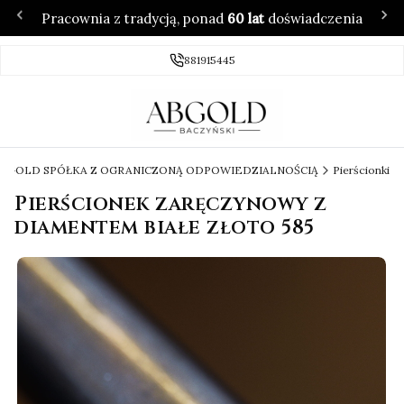
Pracownia z tradycją, ponad
60 lat
doświadczenia
881915445
 ABGOLD SPÓŁKA Z OGRANICZONĄ ODPOWIEDZIALNOŚCIĄ
Pierścionki
Pierścionek zaręczynowy z
diamentem białe złoto 585