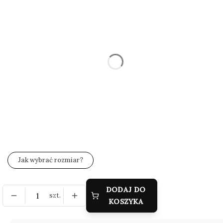
Poszczególne warianty mogą różnić się ceną
*
Rozmiar
Wybierz
*
Zestaw wysyłkowy
Wybierz
*
Grawer (gratis)
Wybierz
Jak wybrać rozmiar?
DODAJ DO
szt.
KOSZYKA