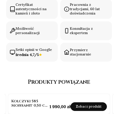
Certyfikat
Pracownia z
autentyczności na
tradycjami, 60 lat
kamień i złoto
doświadczenia
Możliwość
Konsultacja z
personalizacji
ekspertem
Setki opinii w Google
Przymierz
stacjonarnie
średnia 4,7/5
Produkty powiązane
BESTSELLER
Kolczyki 585
Moissanit 0,50 ct
Cena
1 990,00 zł
Zobacz produkt
sztyft białe