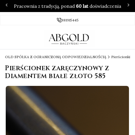
Pracownia z tradycją, ponad
60 lat
doświadczenia
881915445
 ABGOLD SPÓŁKA Z OGRANICZONĄ ODPOWIEDZIALNOŚCIĄ
Pierścionki
Pierścionek zaręczynowy z
Diamentem białe złoto 585