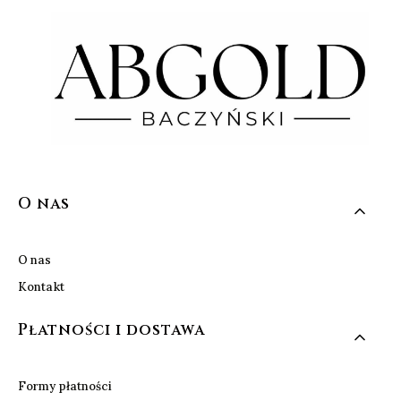
Linki w stopce
O nas
O nas
Kontakt
Płatności i dostawa
Formy płatności