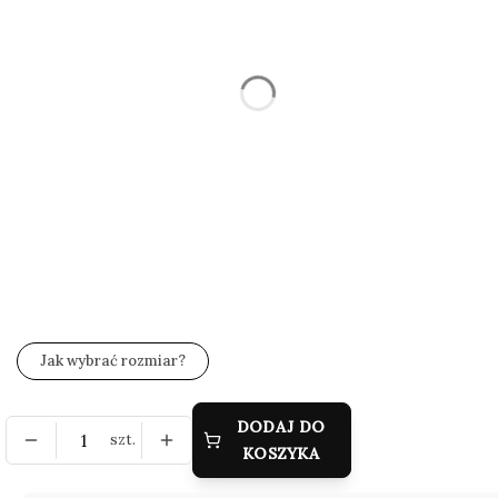
Wybierz
*
Rozmiar
Wybierz
*
Zestaw wysyłkowy
Wybierz
*
Grawer (gratis)
Wybierz
Jak wybrać rozmiar?
DODAJ DO
szt.
KOSZYKA