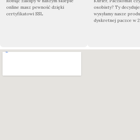
Robiąc zakupy w naszym sklepie
Kurier, Paczkomat cz
online masz pewność dzięki
osobisty? Ty decyduje
certyfikatowi SSL
wysyłamy nasze produ
dyskretnej paczce w 