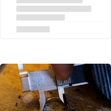
pewno każdy znajdzie coś dla siebie. Do
tego grawer w pierścionku udało się
zrobić w bardzo krótkim czasie. Dziękuję,
był to dla mnie bardzo ważny moment,
trafiłam w idealne miejsce.
Katarzyna Łącka