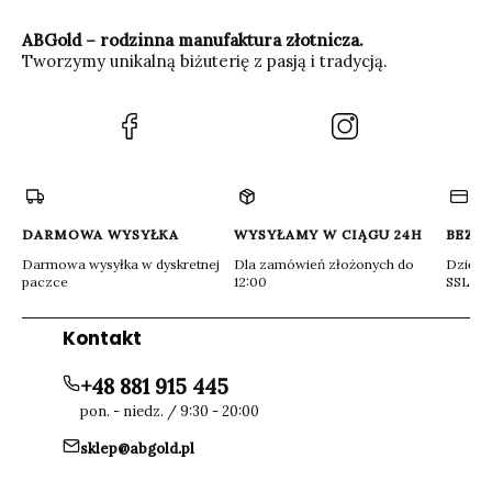
ABGold – rodzinna manufaktura złotnicza.
Tworzymy unikalną biżuterię z pasją i tradycją.
(Otwiera
(Otwiera
się
się
w
w
nowej
nowej
karcie)
karcie)
DARMOWA WYSYŁKA
WYSYŁAMY W CIĄGU 24H
BEZP
Darmowa wysyłka w dyskretnej
Dla zamówień złożonych do
Dzięki 
paczce
12:00
SSL
Kontakt
+48 881 915 445
pon. - niedz. / 9:30 - 20:00
sklep@abgold.pl