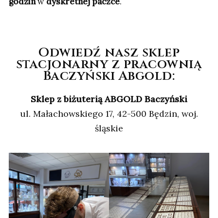
godzin
w
dyskretnej paczce
.
Odwiedź nasz sklep
stacjonarny z pracownią
Baczyński Abgold:
Sklep z biżuterią ABGOLD Baczyński
ul. Małachowskiego 17, 42-500 Będzin, woj.
śląskie