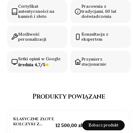
Certyfikat
Pracownia z
autentyczności na
tradycjami, 60 lat
kamień i złoto
doświadczenia
Możliwość
Konsultacja z
personalizacji
ekspertem
Setki opinii w Google
Przymierz
stacjonarnie
średnia 4,7/5
Produkty powiązane
Klasyczne złote
kolczyki z
Cena
12 500,00 zł
Zobacz produkt
diamentami