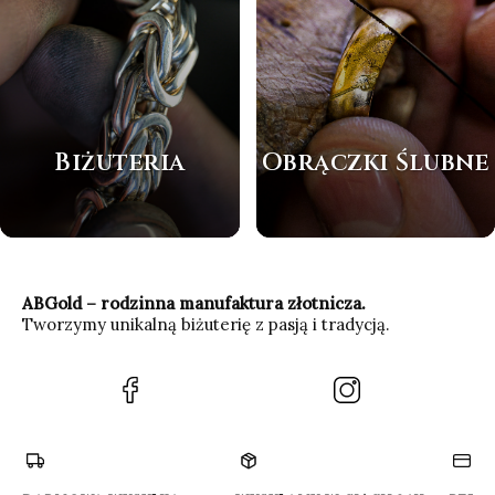
Biżuteria
Obrączki Ślubne
ABGold – rodzinna manufaktura złotnicza.
Tworzymy unikalną biżuterię z pasją i tradycją.
(Otwiera
(Otwiera
się
się
w
w
nowej
nowej
karcie)
karcie)