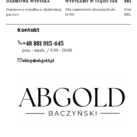
DARMOWA WYSYŁKA
WYSYŁAMY W CIĄGU 24H
BEZP
Darmowa wysyłka w dyskretnej
Dla zamówień złożonych do
Dzięki 
paczce
12:00
SSL
Kontakt
+48 881 915 445
pon. - niedz. / 9:30 - 20:00
sklep@abgold.pl