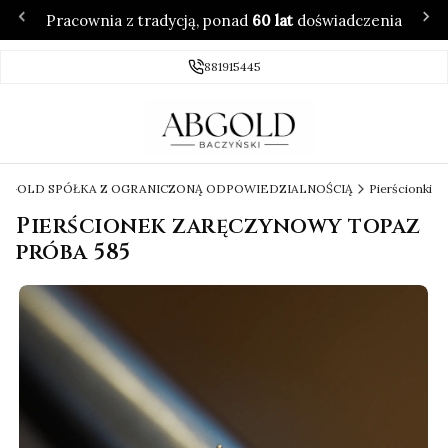
Pracownia z tradycją, ponad
60 lat
doświadczenia
881915445
 ABGOLD SPÓŁKA Z OGRANICZONĄ ODPOWIEDZIALNOŚCIĄ
Pierścionki
Pierścionek zaręczynowy topaz
próba 585