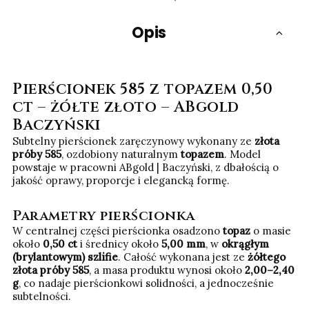
Opis
Pierścionek 585 z topazem 0,50
ct – żółte złoto – ABgold
Baczyński
Subtelny pierścionek zaręczynowy wykonany ze
złota
próby 585
, ozdobiony naturalnym
topazem
. Model
powstaje w pracowni ABgold | Baczyński, z dbałością o
jakość oprawy, proporcje i elegancką formę.
Parametry pierścionka
W centralnej części pierścionka osadzono
topaz
o masie
około
0,50 ct
i średnicy około
5,00 mm
, w
okrągłym
(brylantowym) szlifie
. Całość wykonana jest ze
żółtego
złota próby 585
, a masa produktu wynosi około
2,00–2,40
g
, co nadaje pierścionkowi solidności, a jednocześnie
subtelności.