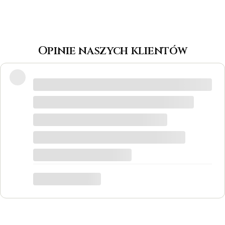
Opinie naszych klientów
Wspaniałe miejsce! Otrzymałam
odpowiedzi na wszystkie pytania, biżuteria
jest piękna! Ceny bardzo korzystne, na
pewno każdy znajdzie coś dla siebie. Do
tego grawer w pierścionku udało się
zrobić w bardzo krótkim czasie. Dziękuję,
był to dla mnie bardzo ważny moment,
trafiłam w idealne miejsce.
Katarzyna Łącka