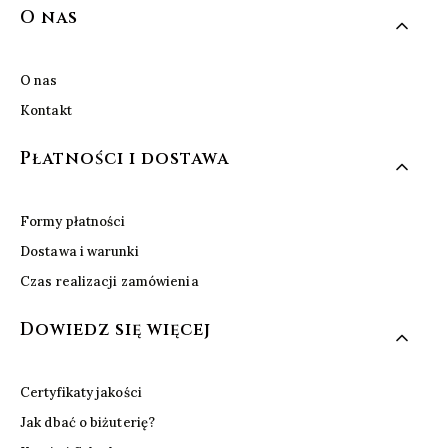
Linki w stopce
O nas
O nas
Kontakt
Płatności i dostawa
Formy płatności
Dostawa i warunki
Czas realizacji zamówienia
Dowiedz się więcej
Certyfikaty jakości
Jak dbać o biżuterię?