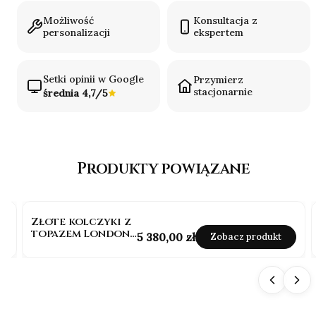
Możliwość
Konsultacja z
personalizacji
ekspertem
Setki opinii w Google
Przymierz
stacjonarnie
średnia 4,7/5
Produkty powiązane
Złote kolczyki z
topazem London
Cena
5 380,00 zł
Zobacz produkt
blue 1,80 ct