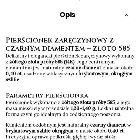
Opis
Pierścionek zaręczynowy z
czarnym diamentem – złoto 585
Delikatny i elegancki pierścionek zaręczynowy wykonany
z
żółtego złota próby 585 (14K)
. Jego centralnym
elementem jest naturalny
czarny diament
o masie około
0,40 ct
, osadzony w klasycznym
brylantowym, okrągłym
szlifie
.
Parametry pierścionka
Pierścionek wykonano z
żółtego złota próby 585
, a jego
masa mieści się w przedziale
1,20–1,40 g
. Lekka i subtelna
forma czyni go idealnym do codziennego noszenia.
Kamieniem ozdobnym jest naturalny
czarny diament
w
brylantowym szlifie okrągłym
, o masie około
0,40 ct
.
Precyzyjna oprawa podkreśla głębię i wyrazistość