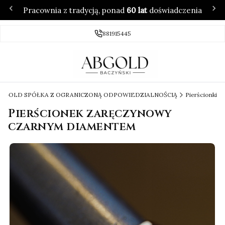
Pracownia z tradycją, ponad
60 lat
doświadczenia
881915445
 ABGOLD SPÓŁKA Z OGRANICZONĄ ODPOWIEDZIALNOŚCIĄ
Pierścionki
Pierścionek zaręczynowy
czarnym diamentem