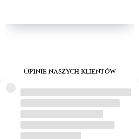
Opinie naszych klientów
Wspaniałe miejsce! Otrzymałam
odpowiedzi na wszystkie pytania, biżuteria
jest piękna! Ceny bardzo korzystne, na
pewno każdy znajdzie coś dla siebie. Do
tego grawer w pierścionku udało się
zrobić w bardzo krótkim czasie. Dziękuję,