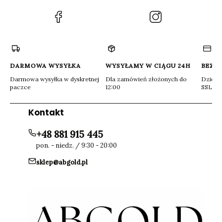
(Otwiera
(Otwiera
się
się
w
w
nowej
nowej
karcie)
karcie)
DARMOWA WYSYŁKA
WYSYŁAMY W CIĄGU 24H
BEZP
Darmowa wysyłka w dyskretnej
Dla zamówień złożonych do
Dzięki 
paczce
12:00
SSL
Kontakt
+48 881 915 445
pon. - niedz. / 9:30 - 20:00
sklep@abgold.pl