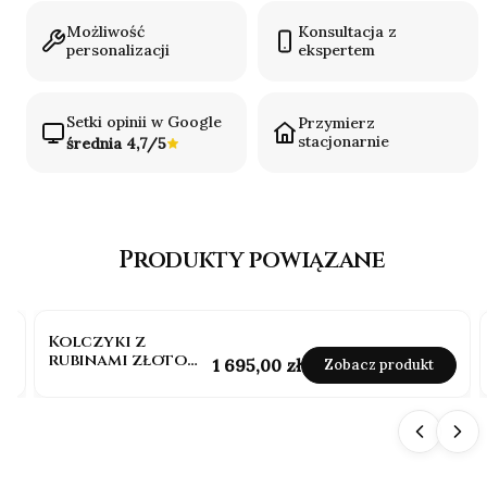
Możliwość
Konsultacja z
personalizacji
ekspertem
Setki opinii w Google
Przymierz
stacjonarnie
średnia 4,7/5
Produkty powiązane
Kolczyki z
rubinami złoto
Cena
1 695,00 zł
Zobacz produkt
pr.585