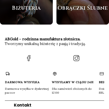
Biżuteria
Obrączki Ślubne
ABGold – rodzinna manufaktura złotnicza.
Tworzymy unikalną biżuterię z pasją i tradycją.
(Otwiera
(Otwiera
się
się
w
w
nowej
nowej
karcie)
karcie)
DARMOWA WYSYŁKA
WYSYŁAMY W CIĄGU 24H
BEZP
Darmowa wysyłka w dyskretnej
Dla zamówień złożonych do
Dzięki 
paczce
12:00
SSL
Kontakt