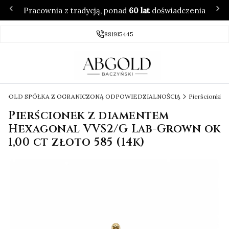
Pracownia z tradycją, ponad
60 lat
doświadczenia
881915445
 ABGOLD SPÓŁKA Z OGRANICZONĄ ODPOWIEDZIALNOŚCIĄ
Pierścionki
Pierścionek z diamentem
Hexagonal VVS2/G Lab-Grown ok
1,00 ct złoto 585 (14k)