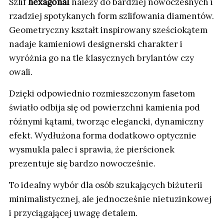
Szlif
hexagonal
należy do bardziej nowoczesnych i
rzadziej spotykanych form szlifowania diamentów.
Geometryczny kształt inspirowany sześciokątem
nadaje kamieniowi designerski charakter i
wyróżnia go na tle klasycznych brylantów czy
owali.
Dzięki odpowiednio rozmieszczonym fasetom
światło odbija się od powierzchni kamienia pod
różnymi kątami, tworząc elegancki, dynamiczny
efekt. Wydłużona forma dodatkowo optycznie
wysmukla palec i sprawia, że pierścionek
prezentuje się bardzo nowocześnie.
To idealny wybór dla osób szukających biżuterii
minimalistycznej, ale jednocześnie nietuzinkowej
i przyciągającej uwagę detalem.