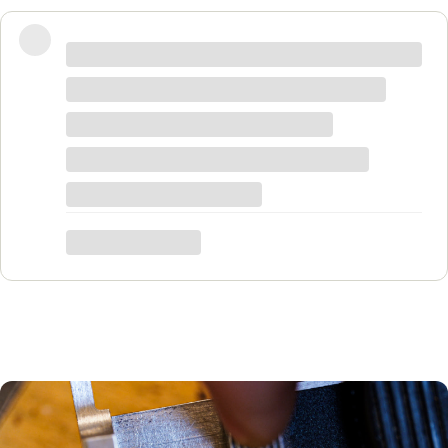
Wspaniałe miejsce! Otrzymałam
odpowiedzi na wszystkie pytania, biżuteria
jest piękna! Ceny bardzo korzystne, na
pewno każdy znajdzie coś dla siebie. Do
tego grawer w pierścionku udało się
zrobić w bardzo krótkim czasie. Dziękuję,
był to dla mnie bardzo ważny moment,
trafiłam w idealne miejsce.
Katarzyna Łącka