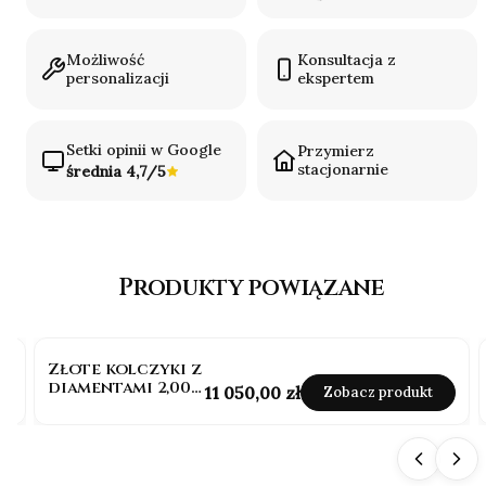
Możliwość
Konsultacja z
personalizacji
ekspertem
Setki opinii w Google
Przymierz
stacjonarnie
średnia 4,7/5
Produkty powiązane
Złote kolczyki z
diamentami 2,00
Cena
11 050,00 zł
Zobacz produkt
ct sztyft