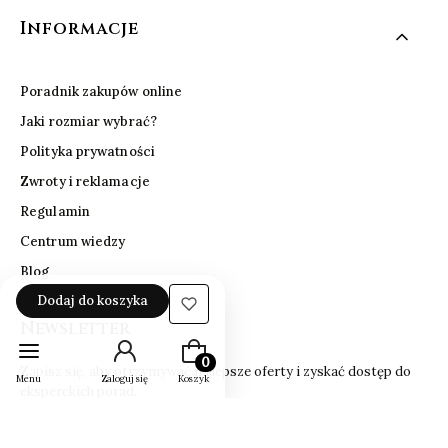
Informacje
Poradnik zakupów online
Jaki rozmiar wybrać?
Polityka prywatności
Zwroty i reklamacje
Regulamin
Centrum wiedzy
Blog
Dodaj do koszyka
Newsletter
Produkty w koszyku: 0. Zobacz szczeg
Zapisz się, aby otrzymywać najlepsze oferty i zyskać dostęp do
Menu
Zaloguj się
Koszyk
eksperckich porad.
Twój adres e-mail