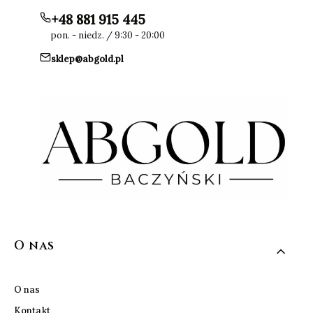
+48 881 915 445
pon. - niedz. / 9:30 - 20:00
sklep@abgold.pl
Linki w stopce
O nas
O nas
Kontakt