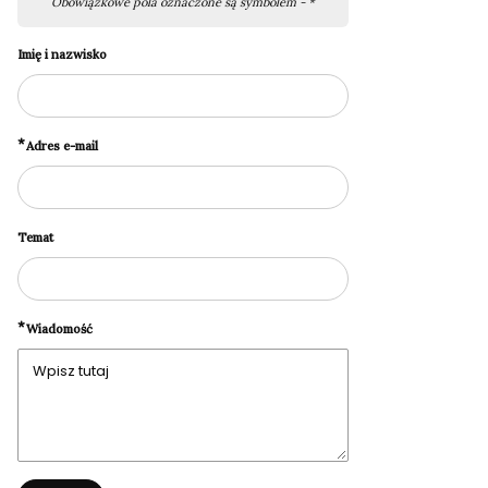
Obowiązkowe pola oznaczone są symbolem -
*
Imię i nazwisko
*
Adres e-mail
Temat
*
Wiadomość