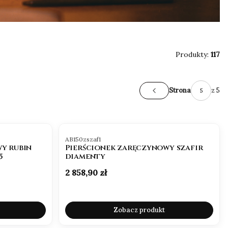
Produkty:
117
Roczna korekta rozmiaru & 2 lata gwarancji
z 5
Strona
Poprzednie produkty
Idealne dopasowanie. Pełny spokój na lata
Błysk
Kod produktu
AB150zszaf1
y rubin
Pierścionek zaręczynowy szafir
5
diamenty
Cena
2 858,90 zł
Zobacz produkt
OKAZJA
BESTSELLER
OKAZJA
BESTSELLER