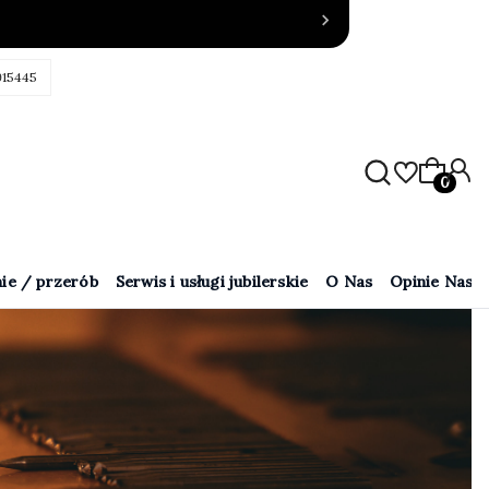
915445
Produkty
ie / przerób
Serwis i usługi jubilerskie
O Nas
Opinie Naszy