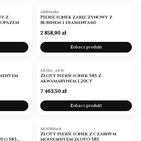
Pierścionek z
Pierścionek Vintage
owalnym
Retro ze
Kod produktu
AB150rub1
morganitem złoto
szmaragdem Zambia
y z
Pierścionek zaręczynowy z
Cena promocyjna
Cena promocyjna
2 376,00 zł
3 811,50 zł
585
owal
topazem
rubinem i diamentami
2 640,00 zł
4 235,00 zł
Najniższa cena:
2 323,20 zł
Najniższa cena:
3 811,50 zł
Cena
2 858,90 zł
Zobacz produkt
Kod produktu
AB250_AKW
amentem
Złoty pierścionek 585 z
akwamarynem 1,20ct
Cena
7 463,50 zł
Zobacz produkt
Kod produktu
Ab308black
Złoty pierścionek z czarnym
to 585
moissanitem złoto 585