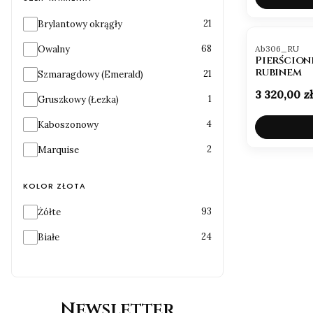
Szlif kamienia
21
Brylantowy okrągły
Kod produktu
68
Owalny
Ab306_RU
Pierścion
rubinem
21
Szmaragdowy (Emerald)
Cena
3 320,00 zł
1
Gruszkowy (Łezka)
4
Kaboszonowy
2
Marquise
KOLOR ZŁOTA
Kolor złota
93
Żółte
24
Białe
Newsletter