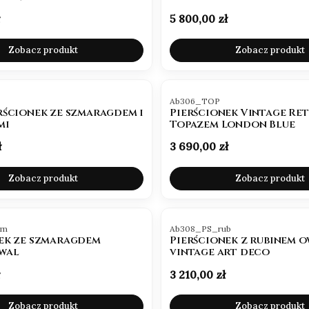
(14k)
Cena
5 800,00 zł
Zobacz produkt
Zobacz produkt
R
Kod produktu
Ab306_TOP
rścionek ze szmaragdem i
Pierścionek Vintage Ret
mi
Topazem London Blue
Cena
ł
3 690,00 zł
Zobacz produkt
Zobacz produkt
R
Kod produktu
zm
Ab308_PS_rub
ek ze szmaragdem
Pierścionek z rubinem 
wal
vintage art deco
Cena
3 210,00 zł
Zobacz produkt
Zobacz produkt