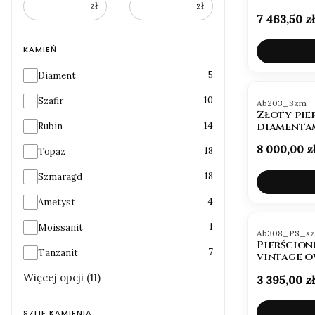
zł
zł
Cena
7 463,50 zł
KAMIEŃ
Kamień
5
Diament
BESTSELLE
10
Szafir
Kod produktu
Ab203_Szm
Złoty pie
14
diamenta
Rubin
Cena
8 000,00 z
18
Topaz
18
Szmaragd
4
Ametyst
BESTSELLE
1
Moissanit
Kod produktu
Ab308_PS_s
Pierścion
7
Tanzanit
vintage o
Więcej opcji (11)
Cena
3 395,00 zł
SZLIF KAMIENIA