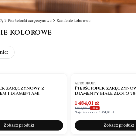
IĄ
Pierścionki zaręczynowe
Kamienie kolorowe
ie kolorowe
ertyfikat autentyczności & Indywidualny projekt
produktów
nie:
warancja jakości kamieni. Biżuteria tylko dla Ciebie.
OKAZJA
Kod produktu
AB101BRUB1
ek zaręczynowy z
Pierścionek zaręczynow
em i diamentami
diamenty białe złoto 58
Cena promocyjna
1 484,01 zł
1 648,90 zł
-10%
Najniższa cena:
1 451,03 zł
Zobacz produkt
Zobacz produkt
OKAZJA
BESTSELLER
NOWOŚĆ
OKAZJA