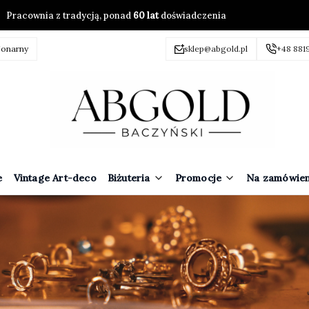
Pracownia z tradycją, ponad
60 lat
doświadczenia
jonarny
sklep@abgold.pl
+48 881
e
Vintage Art-deco
Biżuteria
Promocje
Na zamówien