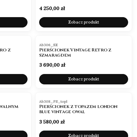
Cena
4 250,00 zł
Zobacz produkt
Kod produktu
Ab306_SZ
ro z
Pierścionek Vintage Retro z
szmaragdem
Cena
3 690,00 zł
Zobacz produkt
Kod produktu
Ab308_PS_topl
owalnym
Pierścionek z topazem london
blue vintage owal
Cena
3 580,00 zł
Zobacz produkt