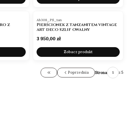
Kod produktu
Ab308_PS_tan
ro z
Pierścionek z tanzanitem vintage
art deco szlif owalny
Cena
3 950,00 zł
Zobacz produkt
Poprzednia
z 5
Strona
Wróć do pierwszej strony z produktami