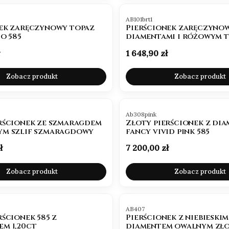
COLORE Zloty
Pierścionek rubin
e
pierscionek z
diamenty próba 585
Kod produktu
AB101brt1
nit
szafirem i
nek zaręczynowy topaz
Pierścionek zaręczynow
Cena promocyjna
Cena promocyjna
2 151,77 zł
1 484,01 zł
brylantami
to 585
diamentami i różowym 
2 390,85 zł
1 648,90 zł
Najniższa cena:
2 103,95 zł
Najniższa cena:
1 451,03 zł
Cena
1 648,90 zł
Zobacz produkt
Zobacz produkt
NOWOŚĆ
Kod produktu
Ab308pink
rścionek ze szmaragdem
Złoty pierścionek z di
ym szlif szmaragdowy
fancy vivid pink 585
Cena
ł
7 200,00 zł
Zobacz produkt
Zobacz produkt
Kod produktu
AB407
rścionek 585 z
Pierścionek z niebieskim
m 1,20ct
diamentem owalnym zło