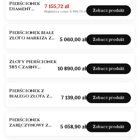
Pierścionek
Cena promocyjna
7 155,72 zł
Diament
Zobacz produkt
Najniższa cena:
6 996,70 zł
1,0ct
emerald cut
Pierścionek białe
złoto markiza z
Cena
5 060,00 zł
Zobacz produkt
diamentami i
szafirem
Złoty pierścionek
585 Czarny
Cena
10 890,00 zł
Zobacz produkt
Diament
naturalny owal
1,80ct
Pierścionek z
białego złota z
Cena
7 139,00 zł
Zobacz produkt
brylantami
Pierścionek
zaręczynowy z
Cena
5 058,90 zł
Zobacz produkt
brylantami białe
złoto 585