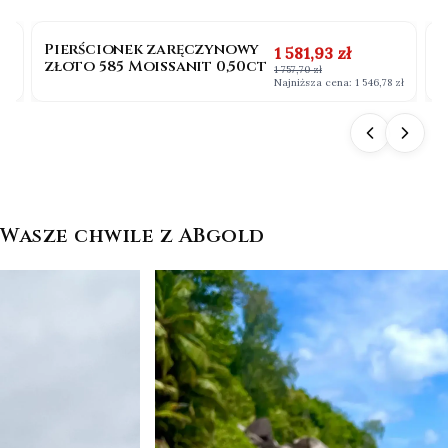
OKAZJA
BESTSELLER
Pierścionek zaręczynowy
P
na
Cena promocyjna
1 581,93 zł
złoto 585 Moissanit 0,50ct
b
1 757,70 zł
0
 zł
Najniższa cena:
1 546,78 zł
Wasze chwile z ABgold