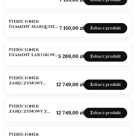
diamentami Lab
Grown
BESTSELLER
NOWOŚĆ
Pierścionek
Diament Marquise
Cena
7 150,00 zł
Zobacz produkt
Lab Grown 1,0ct IGI
Pierścionek
Diament Lab Grown
Cena
5 269,00 zł
Zobacz produkt
0,50ct IGI
Pierścionek
zaręczynowy
Cena
12 749,00 zł
Zobacz produkt
diament brylant
naturalny
Pierścionek
zaręczynowy z
Cena
12 749,00 zł
Zobacz produkt
Diamentem 0,50ct
Pierścionek