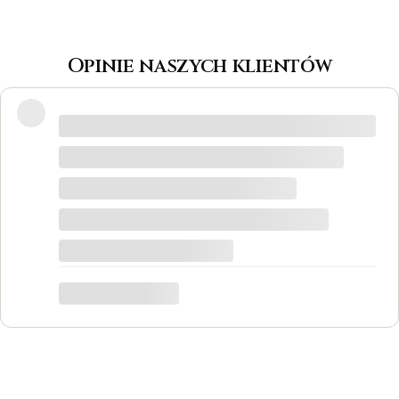
Opinie naszych klientów
Wspaniałe miejsce! Otrzymałam
odpowiedzi na wszystkie pytania, biżuteria
jest piękna! Ceny bardzo korzystne, na
pewno każdy znajdzie coś dla siebie. Do
tego grawer w pierścionku udało się
zrobić w bardzo krótkim czasie. Dziękuję,
był to dla mnie bardzo ważny moment,
trafiłam w idealne miejsce.
Katarzyna Łącka