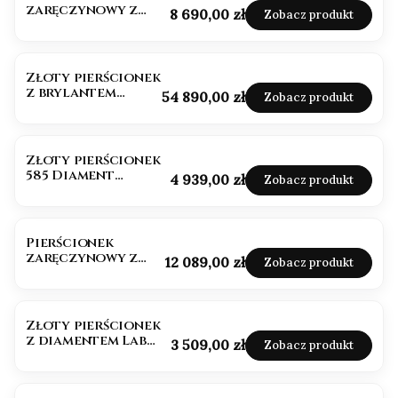
zaręczynowy z
Cena
8 690,00 zł
Zobacz produkt
diamentem Lab
Grown 1,0ct
Złoty pierścionek
z brylantem
Cena
54 890,00 zł
Zobacz produkt
naturalnym 1,0ct
IGI
Złoty pierścionek
585 Diament
Cena
4 939,00 zł
Zobacz produkt
Emerald VS/G
Pierścionek
zaręczynowy z
Cena
12 089,00 zł
Zobacz produkt
diamentem
naturalnym 0,50ct
próba 585
Złoty pierścionek
z diamentem Lab
Cena
3 509,00 zł
Zobacz produkt
Grown 0,34ct
OKAZJA