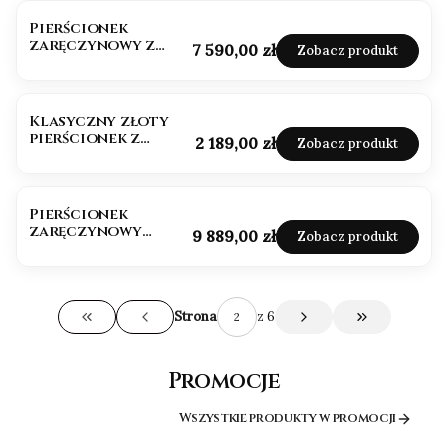
Pierścionek
zaręczynowy z
Cena
7 590,00 zł
Zobacz produkt
diamentami 1,0ct
Vs1/F
Klasyczny złoty
pierścionek z
Cena
2 189,00 zł
Zobacz produkt
brylantem 0,08ct
Pierścionek
zaręczynowy
Cena
9 889,00 zł
Zobacz produkt
Brylant Lab. Owal
1,0ct Vs/E
z 6
Strona
Wróć do pierwszej strony z produktami
Przejdź do os
Promocje
Wszystkie produkty w promocji