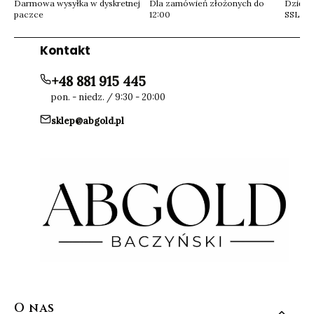
Darmowa wysyłka w dyskretnej
Dla zamówień złożonych do
Dzięki 
paczce
12:00
SSL
Kontakt
+48 881 915 445
pon. - niedz. / 9:30 - 20:00
sklep@abgold.pl
Linki w stopce
O nas