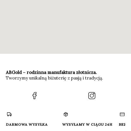
ABGold – rodzinna manufaktura złotnicza.
Tworzymy unikalną biżuterię z pasją i tradycją.
(Otwiera
(Otwiera
się
się
w
w
nowej
nowej
karcie)
karcie)
DARMOWA WYSYŁKA
WYSYŁAMY W CIĄGU 24H
BEZP