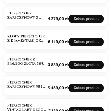
jakość
Pierścionek
zaręczynowy z
Cena
4 279,00 zł
Zobacz produkt
diamentem ok.
0,50ct próba 585
Złoty pierścionek
z diamentami ok.
Cena
6 149,00 zł
Zobacz produkt
0,60ct próba 585
Pierścionek z
białego złota 585
Cena
3 839,00 zł
Zobacz produkt
Diament 0,42ct
Pierścionek
zaręczynowy 585
Cena
5 489,00 zł
Zobacz produkt
Diament Lab ok.
0,70ct Emerald
BESTSELLER
Pierścionek
Vintage art deco z
Cena
7 139,00 zł
Zobacz produkt