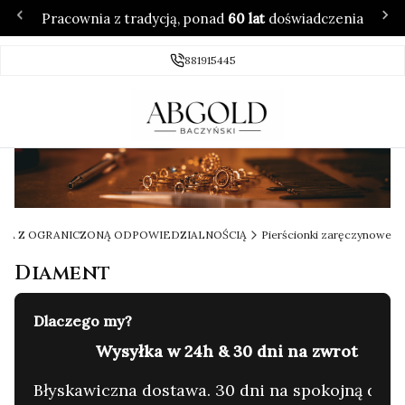
Pracownia z tradycją, ponad
60 lat
doświadczenia
881915445
ŁKA Z OGRANICZONĄ ODPOWIEDZIALNOŚCIĄ
Pierścionki zaręczynowe
Diament
Dlaczego my?
60 lat tradycji & 4.7/5 ⭐ w Google
C
yzję.
Rodzinna pracownia. Zaufanie setek klientów.
G