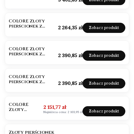
Truskawkowy
COLORE Zloty
pierscionek z
Cena
2 264,35 zł
Zobacz produkt
topazami i
szafirami
COLORE Zloty
pierscionek z
Cena
2 390,85 zł
Zobacz produkt
naturalnymi
kamieniami
kolorowymi
COLORE Zloty
pierscionek z
Cena
2 390,85 zł
Zobacz produkt
granatem i
brylantami
OKAZJA
BESTSELLER
NOWOŚĆ
COLORE
Cena promocyjna
2 151,77 zł
Zloty
Zobacz produkt
Najniższa cena:
2 103,95 zł
pierscionek z
szafirem i
brylantami
Złoty pierścionek