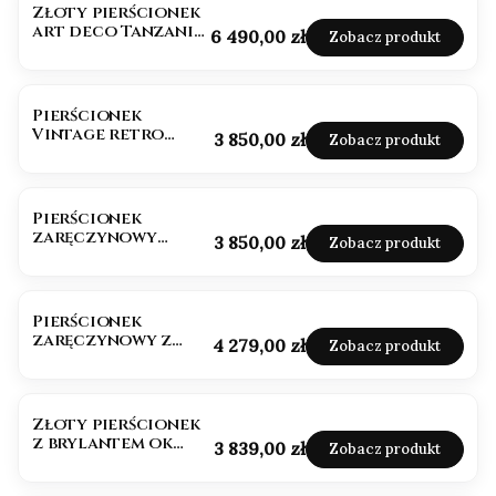
Złoty pierścionek
art deco Tanzanit
Cena
6 490,00 zł
Zobacz produkt
1,50ct
Pierścionek
Vintage retro
Cena
3 850,00 zł
Zobacz produkt
morganit
Pierścionek
zaręczynowy
Cena
3 850,00 zł
Zobacz produkt
vintage retro
morganit
Pierścionek
zaręczynowy z
Cena
4 279,00 zł
Zobacz produkt
diamentem ok.
0,50ct próba 585
Złoty pierścionek
z brylantem ok
Cena
3 839,00 zł
Zobacz produkt
0,50ct Najlepsza
jakość
OKAZJA
BESTSELLER