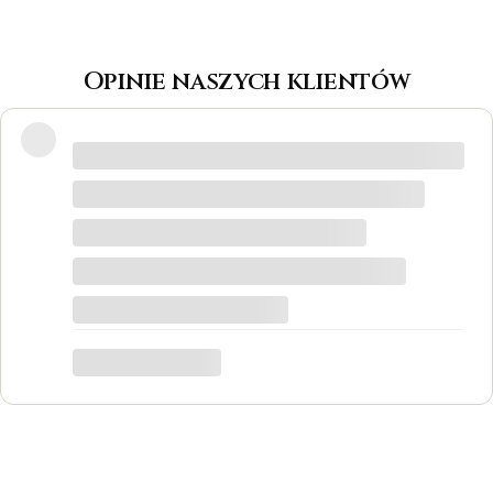
Opinie naszych klientów
Wspaniałe miejsce! Otrzymałam
odpowiedzi na wszystkie pytania, biżuteria
jest piękna! Ceny bardzo korzystne, na
pewno każdy znajdzie coś dla siebie. Do
tego grawer w pierścionku udało się
zrobić w bardzo krótkim czasie. Dziękuję,
był to dla mnie bardzo ważny moment,
trafiłam w idealne miejsce.
Katarzyna Łącka