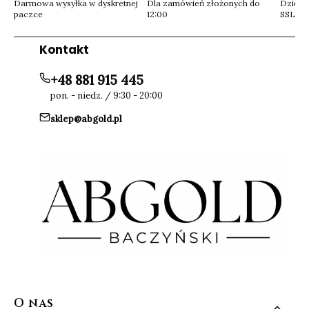
Darmowa wysyłka w dyskretnej
Dla zamówień złożonych do
Dzięki 
paczce
12:00
SSL
Kontakt
+48 881 915 445
pon. - niedz. / 9:30 - 20:00
sklep@abgold.pl
Linki w stopce
O nas