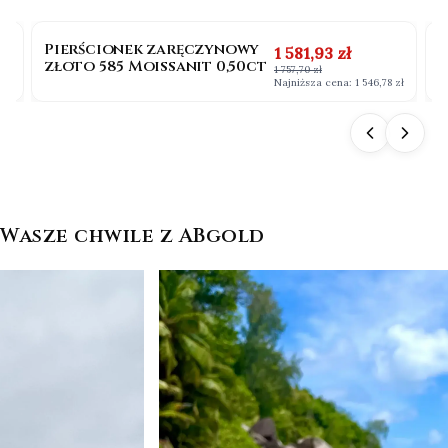
OKAZJA
BESTSELLER
Pierścionek zaręczynowy
P
na
Cena promocyjna
1 581,93 zł
złoto 585 Moissanit 0,50ct
b
1 757,70 zł
0
 zł
Najniższa cena:
1 546,78 zł
Wasze chwile z ABgold