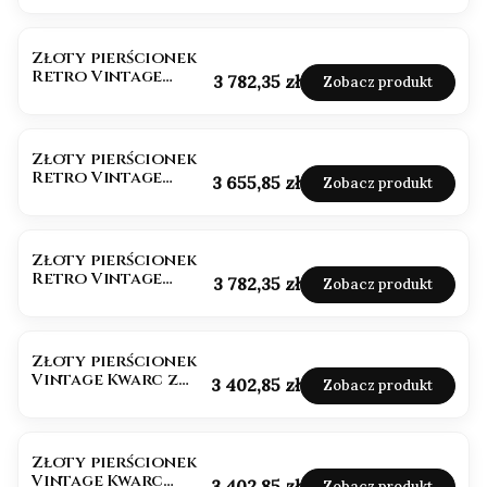
Złoty pierścionek
Retro Vintage
Cena
3 782,35 zł
Zobacz produkt
Labradoryt
Złoty pierścionek
Retro Vintage
Cena
3 655,85 zł
Zobacz produkt
Kamień Słoneczny
Złoty pierścionek
Retro Vintage
Cena
3 782,35 zł
Zobacz produkt
Kamień Księżycowy
Złoty pierścionek
Vintage Kwarc z
Cena
3 402,85 zł
Zobacz produkt
Turmalinem
Złoty pierścionek
Vintage Kwarc
Cena
3 402,85 zł
Zobacz produkt