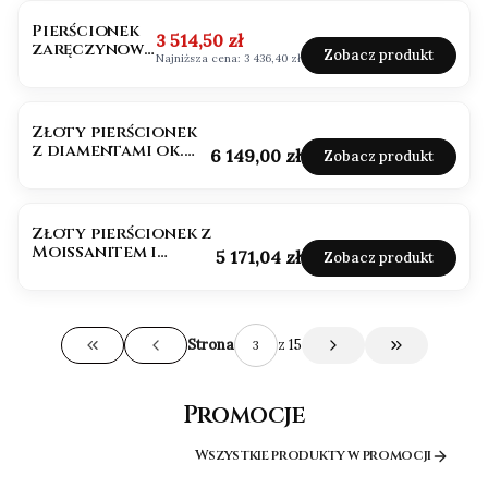
Pierścionek
Cena promocyjna
3 514,50 zł
zaręczynowy
Zobacz produkt
Najniższa cena:
3 436,40 zł
z diamentem
0,50ct Lab
Grown
Złoty pierścionek
z diamentami ok.
Cena
6 149,00 zł
Zobacz produkt
0,60ct próba 585
Złoty pierścionek z
Moissanitem i
Cena
5 171,04 zł
Zobacz produkt
brylantami
z 15
Strona
Wróć do pierwszej strony z produktami
Przejdź do os
Promocje
Wszystkie produkty w promocji