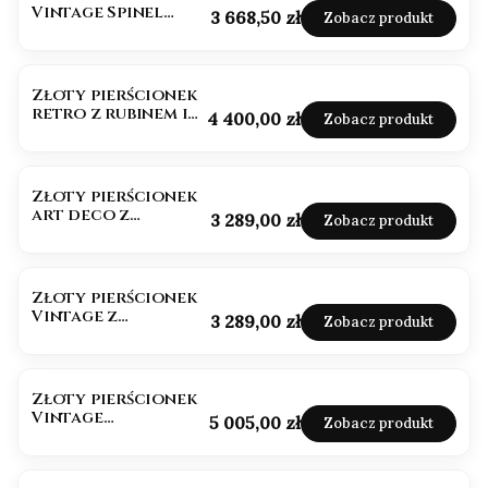
Vintage Spinel
Cena
3 668,50 zł
Zobacz produkt
czarny
BESTSELLER
Złoty pierścionek
retro z rubinem i
Cena
4 400,00 zł
Zobacz produkt
moissanitami
Złoty pierścionek
art deco z
Cena
3 289,00 zł
Zobacz produkt
Cytrynem 1,50ct
Złoty pierścionek
Vintage z
Cena
3 289,00 zł
Zobacz produkt
Granatem 1,50ct
Złoty pierścionek
Vintage
Cena
5 005,00 zł
Zobacz produkt
Akwamaryn 1,50ct