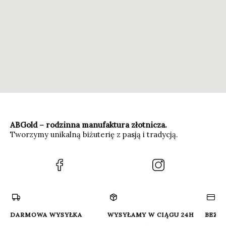
ABGold – rodzinna manufaktura złotnicza.
Tworzymy unikalną biżuterię z pasją i tradycją.
(Otwiera
(Otwiera
się
się
w
w
nowej
nowej
karcie)
karcie)
DARMOWA WYSYŁKA
WYSYŁAMY W CIĄGU 24H
BEZP