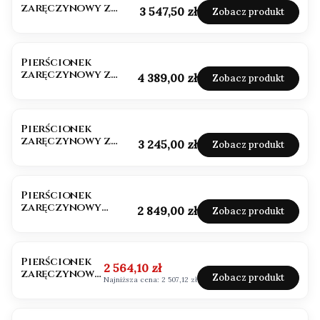
zaręczynowy z
Cena
3 547,50 zł
Zobacz produkt
czarnym
diamentem
Pierścionek
zaręczynowy z
Cena
4 389,00 zł
Zobacz produkt
czarnym
diamentem białe
złoto 585
Pierścionek
zaręczynowy z
Cena
3 245,00 zł
Zobacz produkt
diamentami
Pierścionek
zaręczynowy
Cena
2 849,00 zł
Zobacz produkt
czarny diament
białe złoto 585
OKAZJA
Pierścionek
Cena promocyjna
2 564,10 zł
zaręczynowy
Zobacz produkt
Najniższa cena:
2 507,12 zł
z czarnym
diamentem
próba 585