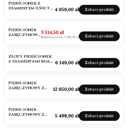
Pierścionek z
diamentem 0,50ct
Cena
4 059,00 zł
Zobacz produkt
VVS/D białe złoto
OKAZJA
Pierścionek
Cena promocyjna
3 514,50 zł
zaręczynowy
Zobacz produkt
Najniższa cena:
3 436,40 zł
z diamentem
białe złoto
585
Złoty pierścionek
z diamentami białe
Cena
6 149,00 zł
Zobacz produkt
złoto próba 585
Pierścionek
zaręczynowy z
Cena
12 650,00 zł
Zobacz produkt
diamentem 1,50ct
Pierścionek
zaręczynowy z
Cena
5 498,90 zł
Zobacz produkt
diamentem
wysokiej jakości