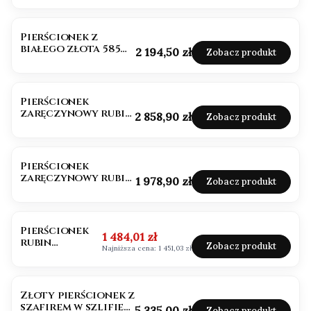
Najlepsza jakość
Pierścionek z
białego złota 585
Cena
2 194,50 zł
Zobacz produkt
piękny krwisty
rubin owalny
BESTSELLER
Pierścionek
zaręczynowy rubin
Cena
2 858,90 zł
Zobacz produkt
diamenty
Pierścionek
zaręczynowy rubin
Cena
1 978,90 zł
Zobacz produkt
diamenty próba 585
OKAZJA
Pierścionek
Cena promocyjna
1 484,01 zł
rubin
Zobacz produkt
Najniższa cena:
1 451,03 zł
diamenty
próba 585
Złoty pierścionek z
szafirem w szlifie
Cena
5 335,00 zł
Zobacz produkt