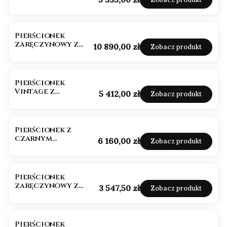
szmaragdowym.
Pierścionek
zaręczynowy z
Cena
10 890,00 zł
Zobacz produkt
diamentami i
szafirem
Pierścionek
Vintage z
Cena
5 412,00 zł
Zobacz produkt
Ametystem
Pierścionek z
czarnym
Cena
6 160,00 zł
Zobacz produkt
diamentem próba
585
Pierścionek
zaręczynowy z
Cena
3 547,50 zł
Zobacz produkt
czarnym
diamentem
Pierścionek