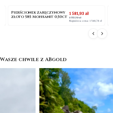
OKAZJA
BESTSELLER
Pierścionek zaręczynowy
P
na
Cena promocyjna
1 581,93 zł
złoto 585 Moissanit 0,50ct
b
1 757,70 zł
0
 zł
Najniższa cena:
1 546,78 zł
Wasze chwile z ABgold