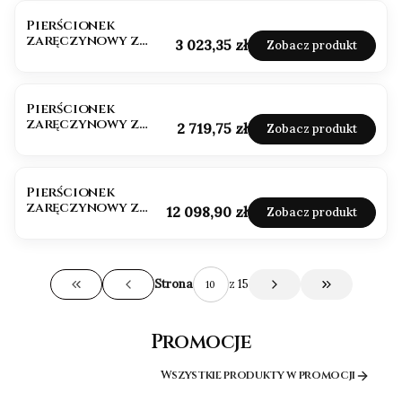
Pierścionek
zaręczynowy z
Cena
3 023,35 zł
Zobacz produkt
diamentami
Pierścionek
zaręczynowy z
Cena
2 719,75 zł
Zobacz produkt
diamentem próba
585
Pierścionek
zaręczynowy z
Cena
12 098,90 zł
Zobacz produkt
diamentem próba
585
z 15
Strona
Wróć do pierwszej strony z produktami
Przejdź do os
Promocje
Wszystkie produkty w promocji