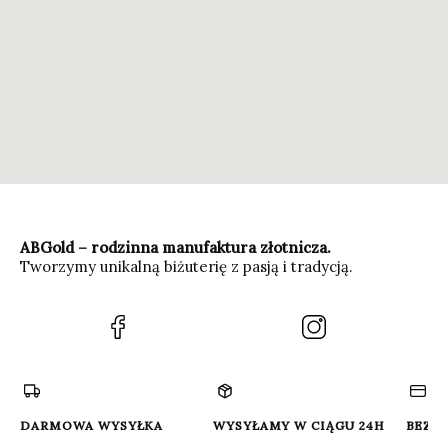
ABGold – rodzinna manufaktura złotnicza.
Tworzymy unikalną biżuterię z pasją i tradycją.
(Otwiera
(Otwiera
się
się
w
w
nowej
nowej
karcie)
karcie)
DARMOWA WYSYŁKA
WYSYŁAMY W CIĄGU 24H
BEZP