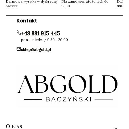
Darmowa wysyłka w dyskretnej
Dla zamówień złożonych do
Dzięki 
paczce
12:00
SSL
Kontakt
+48 881 915 445
pon. - niedz. / 9:30 - 20:00
sklep@abgold.pl
Linki w stopce
O nas