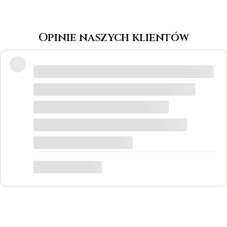
Opinie naszych klientów
Wspaniałe miejsce! Otrzymałam
odpowiedzi na wszystkie pytania, biżuteria
jest piękna! Ceny bardzo korzystne, na
pewno każdy znajdzie coś dla siebie. Do
tego grawer w pierścionku udało się
zrobić w bardzo krótkim czasie. Dziękuję,
był to dla mnie bardzo ważny moment,
trafiłam w idealne miejsce.
Katarzyna Łącka