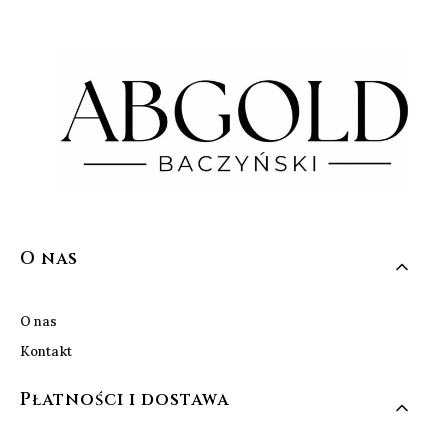
Linki w stopce
O nas
O nas
Kontakt
Płatności i dostawa