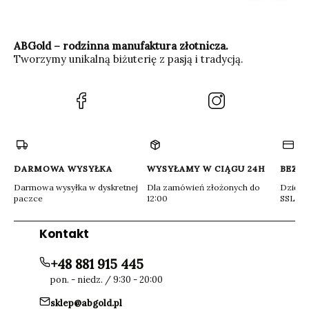
ABGold – rodzinna manufaktura złotnicza.
Tworzymy unikalną biżuterię z pasją i tradycją.
(Otwiera
(Otwiera
się
się
w
w
nowej
nowej
karcie)
karcie)
DARMOWA WYSYŁKA
WYSYŁAMY W CIĄGU 24H
BEZP
Darmowa wysyłka w dyskretnej
Dla zamówień złożonych do
Dzięki 
paczce
12:00
SSL
Kontakt
+48 881 915 445
pon. - niedz. / 9:30 - 20:00
sklep@abgold.pl