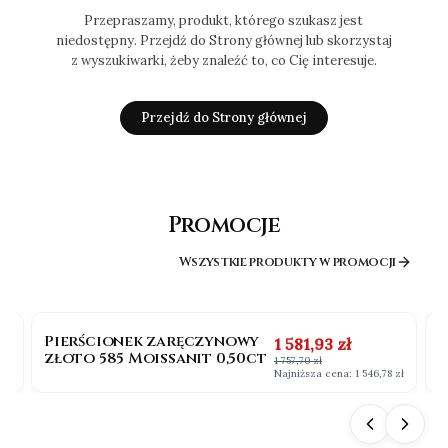
Przepraszamy, produkt, którego szukasz jest
niedostępny. Przejdź do Strony głównej lub skorzystaj
z wyszukiwarki, żeby znaleźć to, co Cię interesuje.
Przejdź do Strony głównej
Promocje
Wszystkie produkty w promocji
OKAZJA
BESTSELLER
Pierścionek zaręczynowy
P
na
Cena promocyjna
1 581,93 zł
złoto 585 Moissanit 0,50ct
b
1 757,70 zł
0
 zł
Najniższa cena:
1 546,78 zł