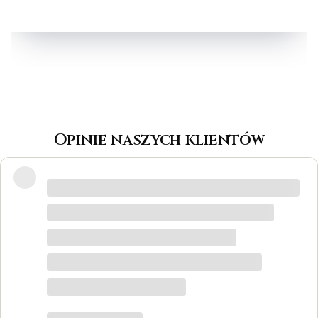
Opinie naszych klientów
Wspaniałe miejsce! Otrzymałam
odpowiedzi na wszystkie pytania, biżuteria
jest piękna! Ceny bardzo korzystne, na
pewno każdy znajdzie coś dla siebie. Do
tego grawer w pierścionku udało się
zrobić w bardzo krótkim czasie. Dziękuję,
był to dla mnie bardzo ważny moment,
trafiłam w idealne miejsce.