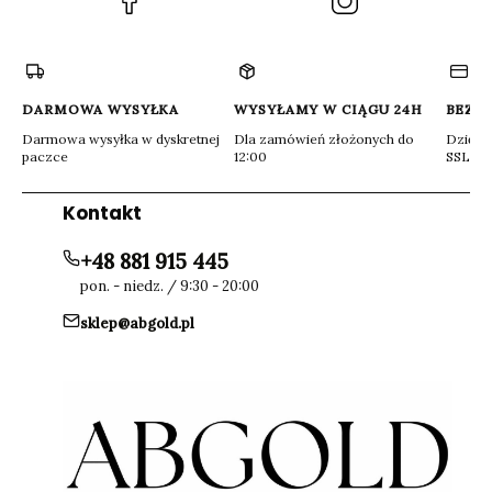
się
się
w
w
nowej
nowej
karcie)
karcie)
DARMOWA WYSYŁKA
WYSYŁAMY W CIĄGU 24H
BEZP
Darmowa wysyłka w dyskretnej
Dla zamówień złożonych do
Dzięki 
paczce
12:00
SSL
Kontakt
+48 881 915 445
pon. - niedz. / 9:30 - 20:00
sklep@abgold.pl