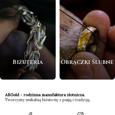
Biżuteria
Obrączki Ślubne
ABGold – rodzinna manufaktura złotnicza.
Tworzymy unikalną biżuterię z pasją i tradycją.
(Otwiera
(Otwiera