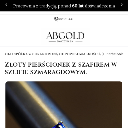
Pracownia z tradycją, ponad
60 lat
doświadczenia
881915445
 ABGOLD SPÓŁKA Z OGRANICZONĄ ODPOWIEDZIALNOŚCIĄ
Pierścionki
Złoty pierścionek z szafirem w
szlifie szmaragdowym.