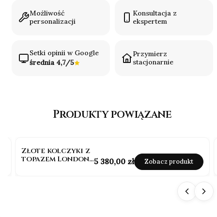
Możliwość
Konsultacja z
personalizacji
ekspertem
Setki opinii w Google
Przymierz
stacjonarnie
średnia 4,7/5
Produkty powiązane
Złote kolczyki z
topazem London
Cena
5 380,00 zł
Zobacz produkt
blue 1,80 ct