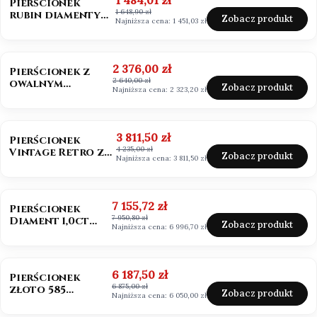
1 484,01 zł
Pierścionek
1 648,90 zł
rubin diamenty
Zobacz produkt
Najniższa cena:
1 451,03 zł
próba 585
OKAZJA
BESTSELLER
Cena promocyjna
2 376,00 zł
Pierścionek z
2 640,00 zł
owalnym
Zobacz produkt
Najniższa cena:
2 323,20 zł
morganitem
złoto 585
OKAZJA
BESTSELLER
Cena promocyjna
3 811,50 zł
Pierścionek
4 235,00 zł
Vintage Retro ze
Zobacz produkt
Najniższa cena:
3 811,50 zł
szmaragdem
Zambia owal
OKAZJA
Cena promocyjna
7 155,72 zł
Pierścionek
7 950,80 zł
Diament 1,0ct
Zobacz produkt
Najniższa cena:
6 996,70 zł
emerald cut
OKAZJA
Cena promocyjna
6 187,50 zł
Pierścionek
6 875,00 zł
złoto 585
Zobacz produkt
Najniższa cena:
6 050,00 zł
Diament 1,0ct
szlif