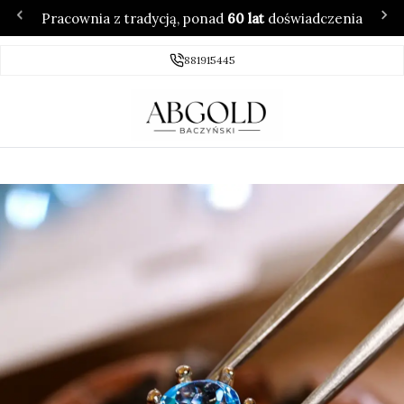
Pracownia z tradycją, ponad
60 lat
doświadczenia
881915445