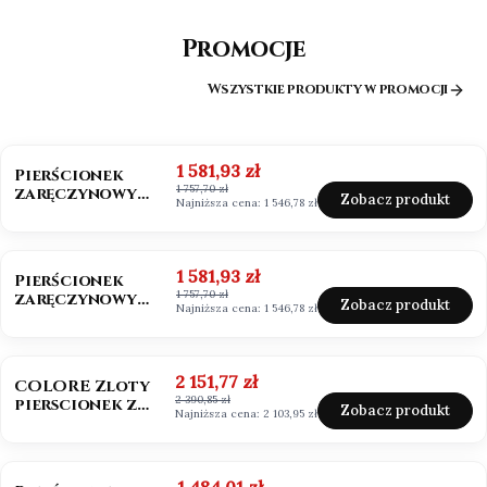
Promocje
Wszystkie produkty w promocji
OKAZJA
BESTSELLER
Cena promocyjna
1 581,93 zł
Pierścionek
1 757,70 zł
zaręczynowy
Zobacz produkt
Najniższa cena:
1 546,78 zł
złoto 585
Moissanit 0,50ct
OKAZJA
Cena promocyjna
1 581,93 zł
Pierścionek
1 757,70 zł
zaręczynowy
Zobacz produkt
Najniższa cena:
1 546,78 zł
białe złoto 585
Moissanit 0,50ct
OKAZJA
BESTSELLER
NOWOŚĆ
Cena promocyjna
2 151,77 zł
COLORE Zloty
2 390,85 zł
pierscionek z
Zobacz produkt
Najniższa cena:
2 103,95 zł
szafirem i
brylantami
OKAZJA
Cena promocyjna