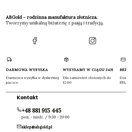
ABGold – rodzinna manufaktura złotnicza.
Tworzymy unikalną biżuterię z pasją i tradycją.
(Otwiera
(Otwiera
się
się
w
w
nowej
nowej
karcie)
karcie)
DARMOWA WYSYŁKA
WYSYŁAMY W CIĄGU 24H
BEZP
Darmowa wysyłka w dyskretnej
Dla zamówień złożonych do
Dzięki 
paczce
12:00
SSL
Kontakt
+48 881 915 445
pon. - niedz. / 9:30 - 20:00
sklep@abgold.pl