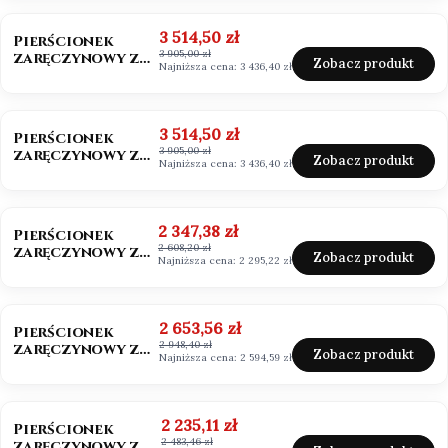
szmaragdowy
OKAZJA
BESTSELLER
Cena promocyjna
3 514,50 zł
Pierścionek
3 905,00 zł
zaręczynowy z
Zobacz produkt
Najniższa cena:
3 436,40 zł
diamentem 0,50ct
Lab Grown
OKAZJA
Cena promocyjna
3 514,50 zł
Pierścionek
3 905,00 zł
zaręczynowy z
Zobacz produkt
Najniższa cena:
3 436,40 zł
diamentem białe
złoto 585
OKAZJA
BESTSELLER
Cena promocyjna
2 347,38 zł
Pierścionek
2 608,20 zł
zaręczynowy z
Zobacz produkt
Najniższa cena:
2 295,22 zł
moissanitem
0,50ct Vvs1/D
OKAZJA
Cena promocyjna
2 653,56 zł
Pierścionek
2 948,40 zł
zaręczynowy z
Zobacz produkt
Najniższa cena:
2 594,59 zł
moissanitem
0,50ct
OKAZJA
Cena promocyjna
2 235,11 zł
Pierścionek
2 483,46 zł
zaręczynowy z