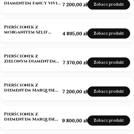
diamentem fancy vivid
Cena
7 200,00 zł
Zobacz produkt
pink 585
NOWOŚĆ
Pierścionek z
morganitem szlif
Cena
4 895,00 zł
Zobacz produkt
owalny białe złoto 585
NOWOŚĆ
Pierścionek z
zielonym diamentem
Cena
7 370,00 zł
Zobacz produkt
szlif szmaragdowy
złoto 585
NOWOŚĆ
Pierścionek z
diementem Marquise
Cena
7 200,00 zł
Zobacz produkt
Lab-Grow 1,0 ct złoto
585 (14k)
BESTSELLER
NOWOŚĆ
Pierścionek z
diementem Marquise
Cena
9 800,00 zł
Zobacz produkt
Lab-Grow ok. 1,5 ct
złoto 585 (14k)