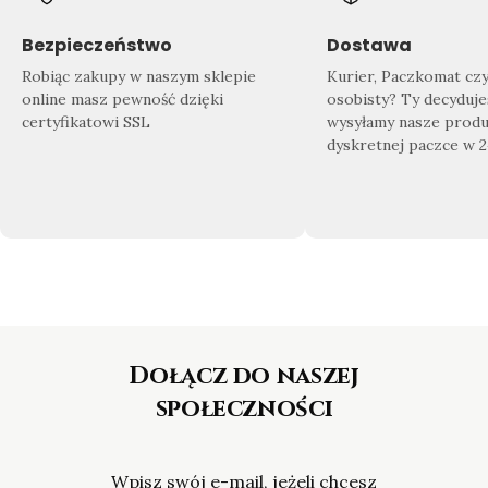
Znajdź swój wymarzony produkt
Doda
Sprawdź co dla Ciebie przygotowaliśmy!
Zrób 
Bezpieczeństwo
Dostawa
Nasza
bogata oferta biżuterii
sprosta
domu
Robiąc zakupy w naszym sklepie
Kurier, Paczkomat cz
nawet najbardziej wymagającym
gotow
online masz pewność dzięki
osobisty? Ty decyduje
Klientom.
certyfikatowi SSL
wysyłamy nasze produ
dyskretnej paczce w 
Dołącz do naszej
społeczności
Wpisz swój e-mail, jeżeli chcesz