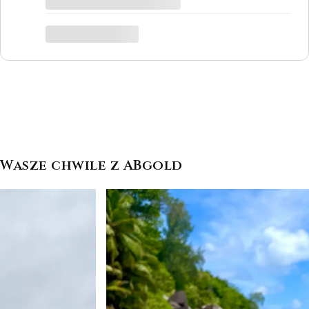
był to dla mnie bardzo ważny moment,
trafiłam w idealne miejsce.
Katarzyna Łącka
Wasze chwile z ABgold