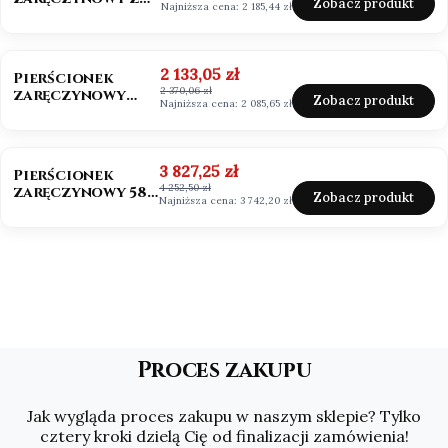
Zobacz produkt
Najniższa cena:
2 185,44 zł
Moissanitem
0,50ct VVS1/D
OKAZJA
Cena promocyjna
2 133,05 zł
Pierścionek
2 370,06 zł
zaręczynowy
Zobacz produkt
Najniższa cena:
2 085,65 zł
Mosssanit 0,50ct
białe złoto
OKAZJA
Cena promocyjna
3 827,25 zł
Pierścionek
4 252,50 zł
zaręczynowy 585
Zobacz produkt
Najniższa cena:
3 742,20 zł
Moissanit 2,0ct
Asscher
Proces zakupu
Jak wygląda proces zakupu w naszym sklepie? Tylko
cztery kroki dzielą Cię od finalizacji zamówienia!