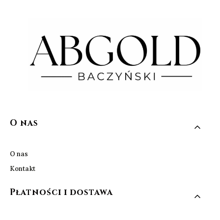
Linki w stopce
O nas
O nas
Kontakt
Płatności i dostawa