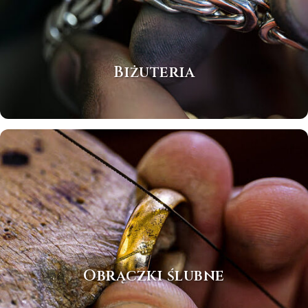
Biżuteria
Obrączki ślubne