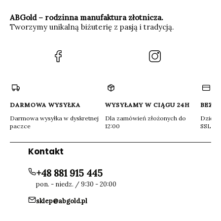
ABGold – rodzinna manufaktura złotnicza.
Tworzymy unikalną biżuterię z pasją i tradycją.
(Otwiera
(Otwiera
się
się
w
w
nowej
nowej
karcie)
karcie)
DARMOWA WYSYŁKA
WYSYŁAMY W CIĄGU 24H
BEZP
Darmowa wysyłka w dyskretnej
Dla zamówień złożonych do
Dzięki 
paczce
12:00
SSL
Kontakt
+48 881 915 445
pon. - niedz. / 9:30 - 20:00
sklep@abgold.pl