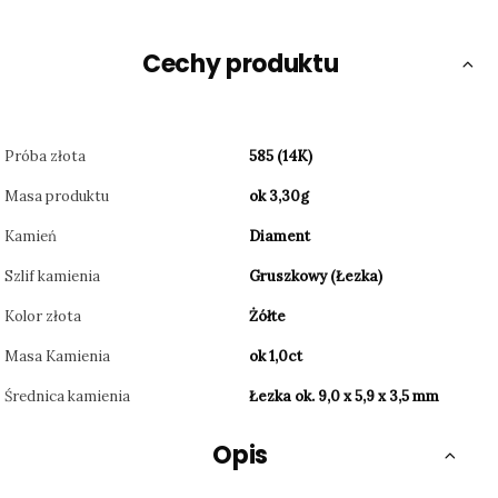
Cechy produktu
Próba złota
585 (14K)
Masa produktu
ok 3,30g
Kamień
Diament
Szlif kamienia
Gruszkowy (Łezka)
Kolor złota
Żółte
Masa Kamienia
ok 1,0ct
Średnica kamienia
Łezka ok. 9,0 x 5,9 x 3,5 mm
Opis