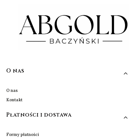
Linki w stopce
O nas
O nas
Kontakt
Płatności i dostawa
Formy płatności