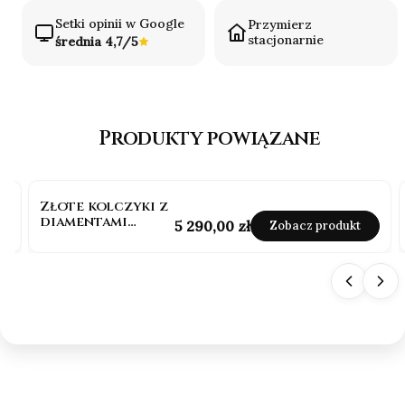
Setki opinii w Google
Przymierz
stacjonarnie
średnia 4,7/5
Produkty powiązane
Złote kolczyki z
diamentami
Cena
5 290,00 zł
Zobacz produkt
0.40ct