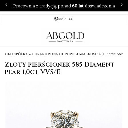
Pracownia z tradycją, ponad
60 lat
doświadczenia
881915445
 ABGOLD SPÓŁKA Z OGRANICZONĄ ODPOWIEDZIALNOŚCIĄ
Pierścionki
Złoty pierścionek 585 Diament
pear 1,0ct VVS/E