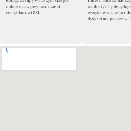
Robiąc zakupy w naszym sklepie
Kurier, Paczkomat cz
online masz pewność dzięki
osobisty? Ty decyduje
certyfikatowi SSL
wysyłamy nasze produ
dyskretnej paczce w 