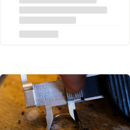
pewno każdy znajdzie coś dla siebie. Do
tego grawer w pierścionku udało się
zrobić w bardzo krótkim czasie. Dziękuję,
był to dla mnie bardzo ważny moment,
trafiłam w idealne miejsce.
Katarzyna Łącka