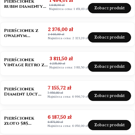
1 484,01 zł
Pierścionek
1 648,90 zł
rubin diamenty
Zobacz produkt
Najniższa cena:
1 451,03 zł
próba 585
OKAZJA
BESTSELLER
Cena promocyjna
2 376,00 zł
Pierścionek z
2 640,00 zł
owalnym
Zobacz produkt
Najniższa cena:
2 323,20 zł
morganitem
złoto 585
OKAZJA
BESTSELLER
Cena promocyjna
3 811,50 zł
Pierścionek
4 235,00 zł
Vintage Retro ze
Zobacz produkt
Najniższa cena:
3 811,50 zł
szmaragdem
Zambia owal
OKAZJA
Cena promocyjna
7 155,72 zł
Pierścionek
7 950,80 zł
Diament 1,0ct
Zobacz produkt
Najniższa cena:
6 996,70 zł
emerald cut
OKAZJA
Cena promocyjna
6 187,50 zł
Pierścionek
6 875,00 zł
złoto 585
Zobacz produkt
Najniższa cena:
6 050,00 zł
Diament 1,0ct
szlif