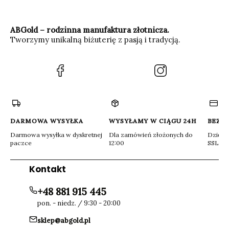
ABGold – rodzinna manufaktura złotnicza.
Tworzymy unikalną biżuterię z pasją i tradycją.
(Otwiera
(Otwiera
się
się
w
w
nowej
nowej
karcie)
karcie)
DARMOWA WYSYŁKA
WYSYŁAMY W CIĄGU 24H
BEZP
Darmowa wysyłka w dyskretnej
Dla zamówień złożonych do
Dzięki 
paczce
12:00
SSL
Kontakt
+48 881 915 445
pon. - niedz. / 9:30 - 20:00
sklep@abgold.pl