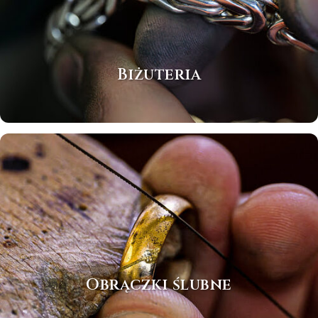
Biżuteria
Obrączki ślubne