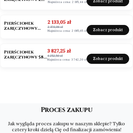
Zobacz produkt
Najniższa cena:
2 185,44 zł
Moissanitem
0,50ct VVS1/D
OKAZJA
Cena promocyjna
2 133,05 zł
Pierścionek
2 370,06 zł
zaręczynowy
Zobacz produkt
Najniższa cena:
2 085,65 zł
Mosssanit 0,50ct
białe złoto
OKAZJA
Cena promocyjna
3 827,25 zł
Pierścionek
4 252,50 zł
zaręczynowy 585
Zobacz produkt
Najniższa cena:
3 742,20 zł
Moissanit 2,0ct
Asscher
Proces zakupu
Jak wygląda proces zakupu w naszym sklepie? Tylko
cztery kroki dzielą Cię od finalizacji zamówienia!