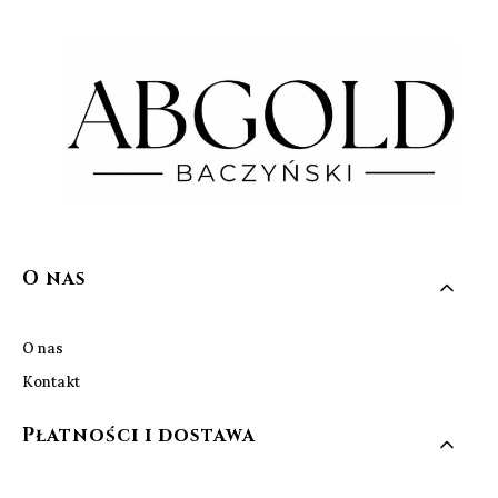
Linki w stopce
O nas
O nas
Kontakt
Płatności i dostawa