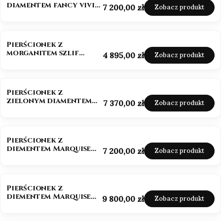
diamentem fancy vivid
Cena
7 200,00 zł
Zobacz produkt
pink 585
NOWOŚĆ
Pierścionek z
morganitem szlif
Cena
4 895,00 zł
Zobacz produkt
owalny białe złoto 585
NOWOŚĆ
Pierścionek z
zielonym diamentem
Cena
7 370,00 zł
Zobacz produkt
szlif szmaragdowy
złoto 585
NOWOŚĆ
Pierścionek z
diementem Marquise
Cena
7 200,00 zł
Zobacz produkt
Lab-Grow 1,0 ct złoto
585 (14k)
BESTSELLER
NOWOŚĆ
Pierścionek z
diementem Marquise
Cena
9 800,00 zł
Zobacz produkt
Lab-Grow ok. 1,5 ct
złoto 585 (14k)