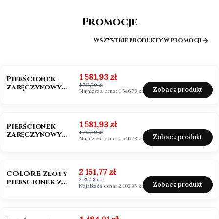
Promocje
Wszystkie produkty w promocji
OKAZJA
BESTSELLER
Cena promocyjna
1 581,93 zł
Pierścionek
1 757,70 zł
zaręczynowy
Zobacz produkt
Najniższa cena:
1 546,78 zł
złoto 585
Moissanit 0,50ct
OKAZJA
Cena promocyjna
1 581,93 zł
Pierścionek
1 757,70 zł
zaręczynowy
Zobacz produkt
Najniższa cena:
1 546,78 zł
białe złoto 585
Moissanit 0,50ct
OKAZJA
BESTSELLER
NOWOŚĆ
Cena promocyjna
2 151,77 zł
COLORE Zloty
2 390,85 zł
pierscionek z
Zobacz produkt
Najniższa cena:
2 103,95 zł
szafirem i
brylantami
OKAZJA
Cena promocyjna