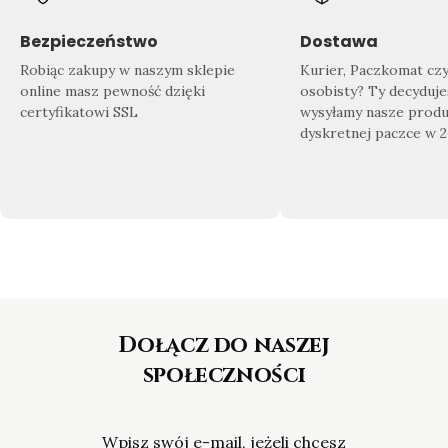
Znajdź swój wymarzony produkt
Doda
Sprawdź co dla Ciebie przygotowaliśmy!
Zrób 
Bezpieczeństwo
Dostawa
Nasza
bogata oferta biżuterii
sprosta
domu
Robiąc zakupy w naszym sklepie
Kurier, Paczkomat cz
nawet najbardziej wymagającym
gotow
online masz pewność dzięki
osobisty? Ty decyduje
Klientom.
certyfikatowi SSL
wysyłamy nasze produ
dyskretnej paczce w 
Dołącz do naszej
społeczności
Wpisz swój e-mail, jeżeli chcesz