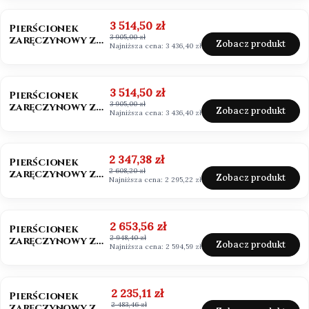
szmaragdowy
OKAZJA
BESTSELLER
Cena promocyjna
3 514,50 zł
Pierścionek
3 905,00 zł
zaręczynowy z
Zobacz produkt
Najniższa cena:
3 436,40 zł
diamentem 0,50ct
Lab Grown
OKAZJA
Cena promocyjna
3 514,50 zł
Pierścionek
3 905,00 zł
zaręczynowy z
Zobacz produkt
Najniższa cena:
3 436,40 zł
diamentem białe
złoto 585
OKAZJA
BESTSELLER
Cena promocyjna
2 347,38 zł
Pierścionek
2 608,20 zł
zaręczynowy z
Zobacz produkt
Najniższa cena:
2 295,22 zł
moissanitem
0,50ct Vvs1/D
OKAZJA
Cena promocyjna
2 653,56 zł
Pierścionek
2 948,40 zł
zaręczynowy z
Zobacz produkt
Najniższa cena:
2 594,59 zł
moissanitem
0,50ct
OKAZJA
Cena promocyjna
2 235,11 zł
Pierścionek
2 483,46 zł
zaręczynowy z