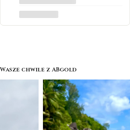
był to dla mnie bardzo ważny moment,
trafiłam w idealne miejsce.
Katarzyna Łącka
Wasze chwile z ABgold