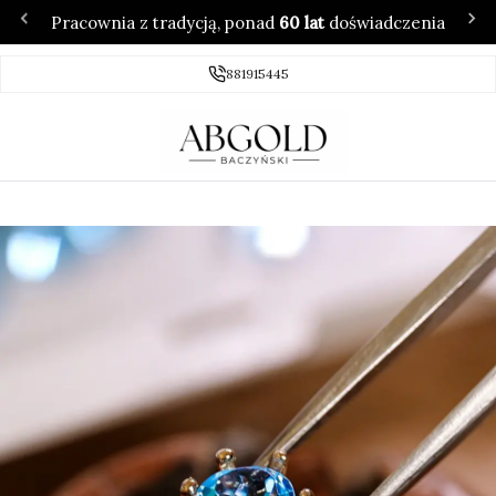
Pracownia z tradycją, ponad
60 lat
doświadczenia
881915445