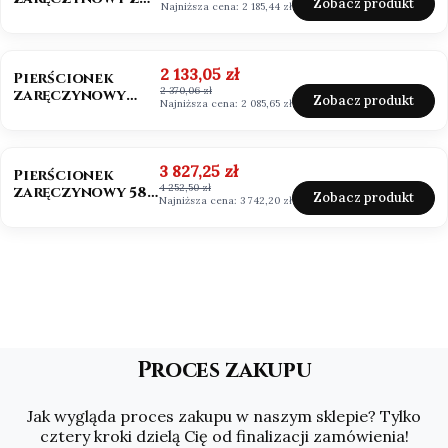
Zobacz produkt
Najniższa cena:
2 185,44 zł
Moissanitem
0,50ct VVS1/D
OKAZJA
Cena promocyjna
2 133,05 zł
Pierścionek
2 370,06 zł
zaręczynowy
Zobacz produkt
Najniższa cena:
2 085,65 zł
Mosssanit 0,50ct
białe złoto
OKAZJA
Cena promocyjna
3 827,25 zł
Pierścionek
4 252,50 zł
zaręczynowy 585
Zobacz produkt
Najniższa cena:
3 742,20 zł
Moissanit 2,0ct
Asscher
Proces zakupu
Jak wygląda proces zakupu w naszym sklepie? Tylko
cztery kroki dzielą Cię od finalizacji zamówienia!