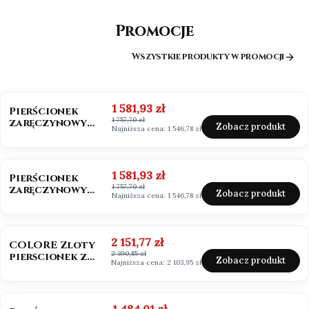
Promocje
Wszystkie produkty w promocji
OKAZJA
BESTSELLER
Cena promocyjna
1 581,93 zł
Pierścionek
1 757,70 zł
zaręczynowy
Zobacz produkt
Najniższa cena:
1 546,78 zł
złoto 585
Moissanit 0,50ct
OKAZJA
Cena promocyjna
1 581,93 zł
Pierścionek
1 757,70 zł
zaręczynowy
Zobacz produkt
Najniższa cena:
1 546,78 zł
białe złoto 585
Moissanit 0,50ct
OKAZJA
BESTSELLER
NOWOŚĆ
Cena promocyjna
2 151,77 zł
COLORE Zloty
2 390,85 zł
pierscionek z
Zobacz produkt
Najniższa cena:
2 103,95 zł
szafirem i
brylantami
OKAZJA
Cena promocyjna