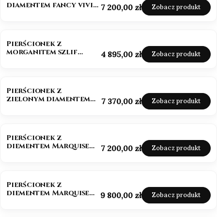
diamentem fancy vivid
Cena
7 200,00 zł
Zobacz produkt
pink 585
NOWOŚĆ
Pierścionek z
morganitem szlif
Cena
4 895,00 zł
Zobacz produkt
owalny białe złoto 585
NOWOŚĆ
Pierścionek z
zielonym diamentem
Cena
7 370,00 zł
Zobacz produkt
szlif szmaragdowy
złoto 585
NOWOŚĆ
Pierścionek z
diementem Marquise
Cena
7 200,00 zł
Zobacz produkt
Lab-Grow 1,0 ct złoto
585 (14k)
BESTSELLER
NOWOŚĆ
Pierścionek z
diementem Marquise
Cena
9 800,00 zł
Zobacz produkt
Lab-Grow ok. 1,5 ct
złoto 585 (14k)