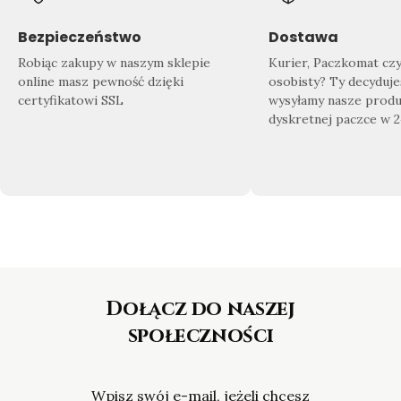
Znajdź swój wymarzony produkt
Doda
Sprawdź co dla Ciebie przygotowaliśmy!
Zrób 
Bezpieczeństwo
Dostawa
Nasza
bogata oferta biżuterii
sprosta
domu
Robiąc zakupy w naszym sklepie
Kurier, Paczkomat cz
nawet najbardziej wymagającym
gotow
online masz pewność dzięki
osobisty? Ty decyduje
Klientom.
certyfikatowi SSL
wysyłamy nasze produ
dyskretnej paczce w 
Dołącz do naszej
społeczności
Wpisz swój e-mail, jeżeli chcesz