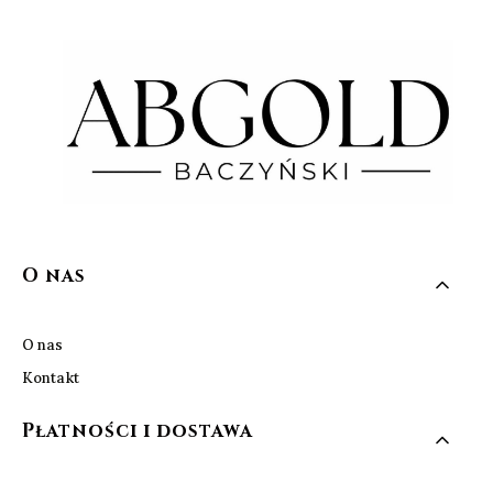
Linki w stopce
O nas
O nas
Kontakt
Płatności i dostawa