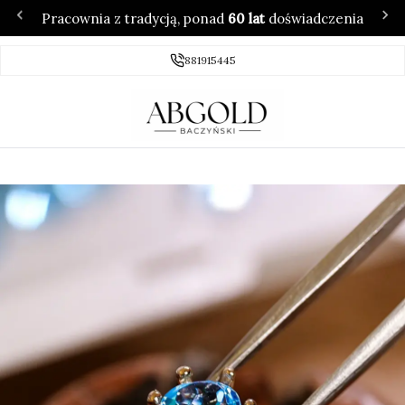
Pracownia z tradycją, ponad
60 lat
doświadczenia
881915445