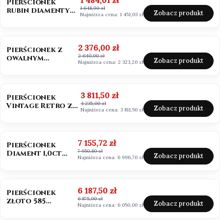
1 484,01 zł
Pierścionek
1 648,90 zł
rubin diamenty
Zobacz produkt
Najniższa cena:
1 451,03 zł
próba 585
OKAZJA
BESTSELLER
Cena promocyjna
2 376,00 zł
Pierścionek z
2 640,00 zł
owalnym
Zobacz produkt
Najniższa cena:
2 323,20 zł
morganitem
złoto 585
OKAZJA
BESTSELLER
Cena promocyjna
3 811,50 zł
Pierścionek
4 235,00 zł
Vintage Retro ze
Zobacz produkt
Najniższa cena:
3 811,50 zł
szmaragdem
Zambia owal
OKAZJA
Cena promocyjna
7 155,72 zł
Pierścionek
7 950,80 zł
Diament 1,0ct
Zobacz produkt
Najniższa cena:
6 996,70 zł
emerald cut
OKAZJA
Cena promocyjna
6 187,50 zł
Pierścionek
6 875,00 zł
złoto 585
Zobacz produkt
Najniższa cena:
6 050,00 zł
Diament 1,0ct
szlif