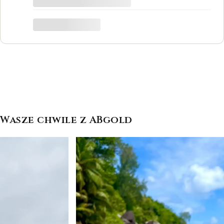
był to dla mnie bardzo ważny moment,
trafiłam w idealne miejsce.
Katarzyna Łącka
Wasze chwile z ABgold