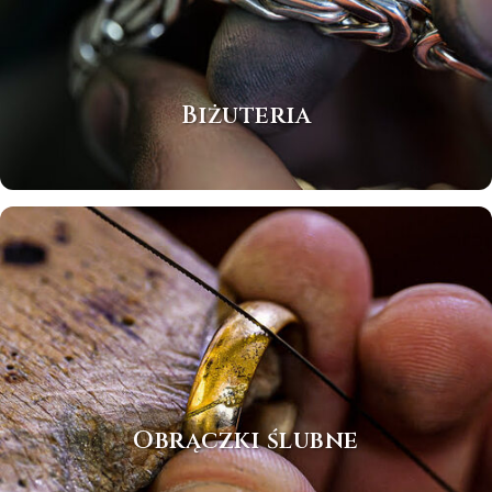
Biżuteria
Obrączki ślubne