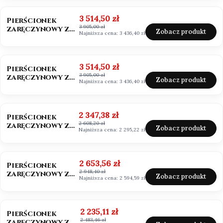
szmaragdowy
OKAZJA
BESTSELLER
Cena promocyjna
3 514,50 zł
Pierścionek
3 905,00 zł
zaręczynowy z
Zobacz produkt
Najniższa cena:
3 436,40 zł
diamentem 0,50ct
Lab Grown
OKAZJA
Cena promocyjna
3 514,50 zł
Pierścionek
3 905,00 zł
zaręczynowy z
Zobacz produkt
Najniższa cena:
3 436,40 zł
diamentem białe
złoto 585
OKAZJA
BESTSELLER
Cena promocyjna
2 347,38 zł
Pierścionek
2 608,20 zł
zaręczynowy z
Zobacz produkt
Najniższa cena:
2 295,22 zł
moissanitem
0,50ct Vvs1/D
OKAZJA
Cena promocyjna
2 653,56 zł
Pierścionek
2 948,40 zł
zaręczynowy z
Zobacz produkt
Najniższa cena:
2 594,59 zł
moissanitem
0,50ct
OKAZJA
Cena promocyjna
2 235,11 zł
Pierścionek
2 483,46 zł
zaręczynowy z