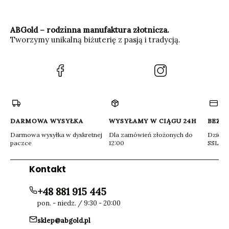
ABGold – rodzinna manufaktura złotnicza.
Tworzymy unikalną biżuterię z pasją i tradycją.
(Otwiera
(Otwiera
się
się
w
w
nowej
nowej
karcie)
karcie)
DARMOWA WYSYŁKA
WYSYŁAMY W CIĄGU 24H
BEZP
Darmowa wysyłka w dyskretnej
Dla zamówień złożonych do
Dzięki 
paczce
12:00
SSL
Kontakt
+48 881 915 445
pon. - niedz. / 9:30 - 20:00
sklep@abgold.pl