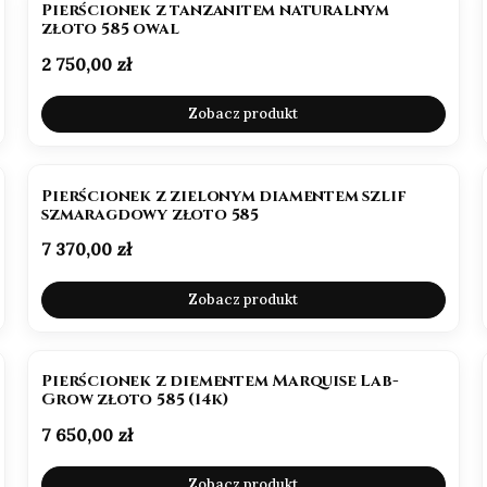
Pierścionek z tanzanitem naturalnym
złoto 585 owal
Cena
2 750,00 zł
Zobacz produkt
NOWOŚĆ
Pierścionek z zielonym diamentem szlif
szmaragdowy złoto 585
Cena
7 370,00 zł
Zobacz produkt
NOWOŚĆ
Pierścionek z diementem Marquise Lab-
Grow złoto 585 (14k)
Cena
7 650,00 zł
Zobacz produkt