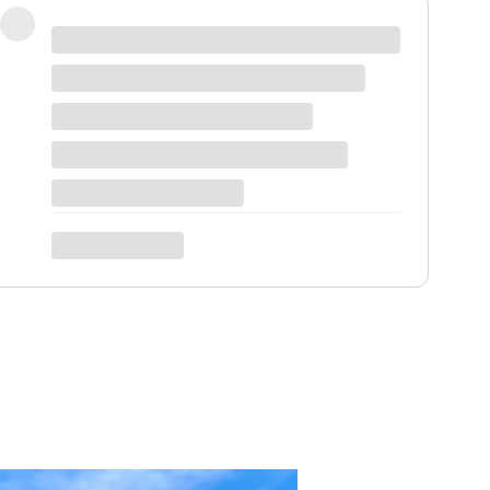
 korzystne, na pewno każdy znajdzie coś dla
 mnie bardzo ważny moment, trafiłam w idealne