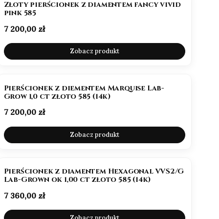
Złoty pierścionek z diamentem fancy vivid
pink 585
Cena
7 200,00 zł
Zobacz produkt
NOWOŚĆ
Pierścionek z diementem Marquise Lab-
Grow 1,0 ct złoto 585 (14k)
Cena
7 200,00 zł
Zobacz produkt
BESTSELLER
NOWOŚĆ
Pierścionek z diamentem Hexagonal VVS2/G
Lab-Grown ok 1,00 ct złoto 585 (14k)
Cena
7 360,00 zł
Zobacz produkt