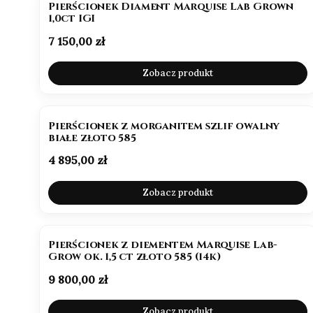
Pierścionek Diament Marquise Lab Grown
1,0ct IGI
Cena
7 150,00 zł
Zobacz produkt
NOWOŚĆ
Pierścionek z morganitem szlif owalny
białe złoto 585
Cena
4 895,00 zł
Zobacz produkt
BESTSELLER
NOWOŚĆ
Pierścionek z diementem Marquise Lab-
Grow ok. 1,5 ct złoto 585 (14k)
Cena
9 800,00 zł
Zobacz produkt