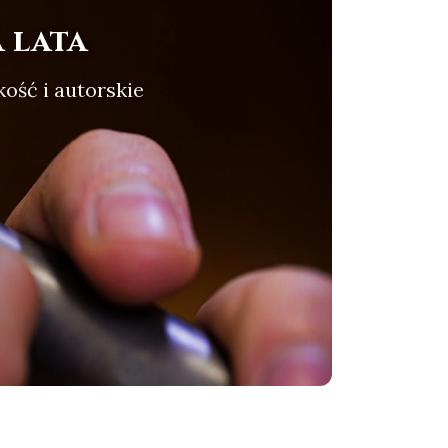
 lata
kość i autorskie