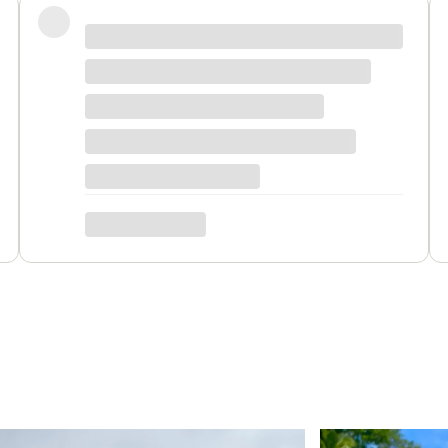
na wszystkie pytania, biżuteria jest piękna! Ceny bardzo
o się zrobić w bardzo krótkim czasie. Dziękuję, był to dla