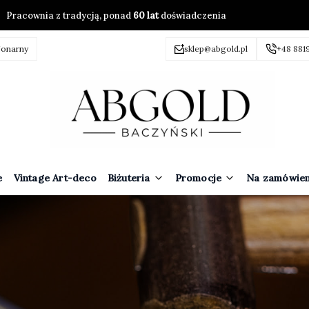
Pracownia z tradycją, ponad
60 lat
doświadczenia
jonarny
sklep@abgold.pl
+48 881
e
Vintage Art-deco
Biżuteria
Promocje
Na zamówien