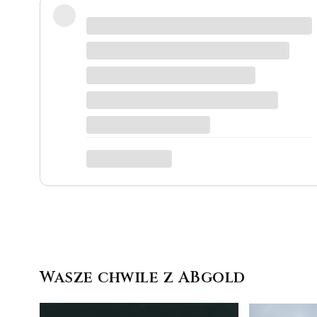
Wspaniałe miejsce! Otrzymałam odpowiedzi 
siebie. Do tego grawer w pierścionku udał
miejsce.
Katarzyna Łącka
Wasze chwile z ABgold