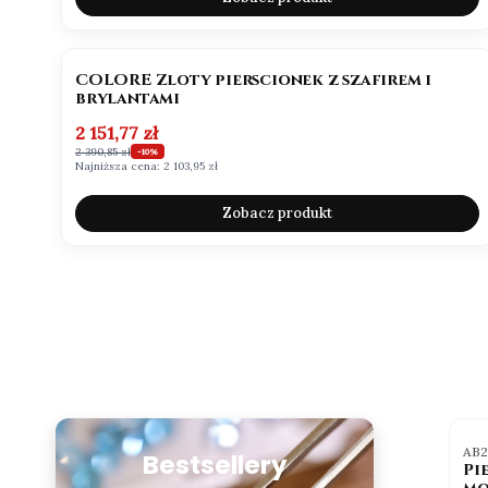
OKAZJA
BESTSELLER
NOWOŚĆ
COLORE Zloty pierscionek z szafirem i
brylantami
Cena promocyjna
2 151,77 zł
2 390,85 zł
-10%
Najniższa cena:
2 103,95 zł
Zobacz produkt
BESTSELLER
OKAZJA
BESTSELLER
tu
Kod produktu
Kod
b1
Ab102_MR
AB
Bestsellery
onek
Pierścionek z owalnym
Pi