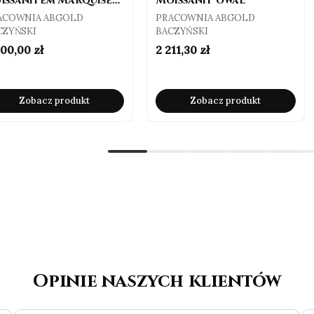
issanitem Marquise
Moissanit owal
ct Vvs1
ODUCENT
PRODUCENT
ACOWNIA ABGOLD
PRACOWNIA ABGOLD
CZYŃSKI
BACZYŃSKI
na
Cena
200,00 zł
2 211,30 zł
Zobacz produkt
Zobacz produkt
Opinie naszych klientów