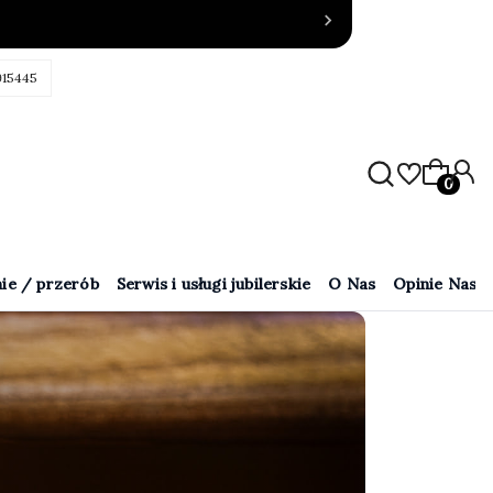
915445
Produkty
ie / przerób
Serwis i usługi jubilerskie
O Nas
Opinie Naszy