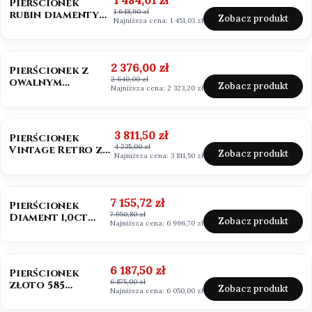
1 484,01 zł
Pierścionek
1 648,90 zł
rubin diamenty
Zobacz produkt
Najniższa cena:
1 451,03 zł
próba 585
OKAZJA
BESTSELLER
Cena promocyjna
2 376,00 zł
Pierścionek z
2 640,00 zł
owalnym
Zobacz produkt
Najniższa cena:
2 323,20 zł
morganitem
złoto 585
OKAZJA
BESTSELLER
Cena promocyjna
3 811,50 zł
Pierścionek
4 235,00 zł
Vintage Retro ze
Zobacz produkt
Najniższa cena:
3 811,50 zł
szmaragdem
Zambia owal
OKAZJA
Cena promocyjna
7 155,72 zł
Pierścionek
7 950,80 zł
Diament 1,0ct
Zobacz produkt
Najniższa cena:
6 996,70 zł
emerald cut
OKAZJA
Cena promocyjna
6 187,50 zł
Pierścionek
6 875,00 zł
złoto 585
Zobacz produkt
Najniższa cena:
6 050,00 zł
Diament 1,0ct
szlif