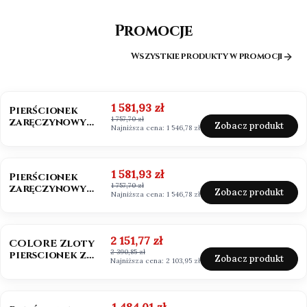
Promocje
Wszystkie produkty w promocji
OKAZJA
BESTSELLER
Cena promocyjna
1 581,93 zł
Pierścionek
1 757,70 zł
zaręczynowy
Zobacz produkt
Najniższa cena:
1 546,78 zł
złoto 585
Moissanit 0,50ct
OKAZJA
Cena promocyjna
1 581,93 zł
Pierścionek
1 757,70 zł
zaręczynowy
Zobacz produkt
Najniższa cena:
1 546,78 zł
białe złoto 585
Moissanit 0,50ct
OKAZJA
BESTSELLER
NOWOŚĆ
Cena promocyjna
2 151,77 zł
COLORE Zloty
2 390,85 zł
pierscionek z
Zobacz produkt
Najniższa cena:
2 103,95 zł
szafirem i
brylantami
OKAZJA
Cena promocyjna