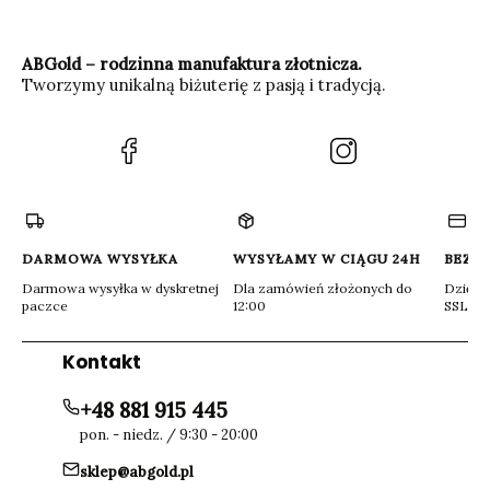
ABGold – rodzinna manufaktura złotnicza.
Tworzymy unikalną biżuterię z pasją i tradycją.
(Otwiera
(Otwiera
się
się
w
w
nowej
nowej
karcie)
karcie)
DARMOWA WYSYŁKA
WYSYŁAMY W CIĄGU 24H
BEZP
Darmowa wysyłka w dyskretnej
Dla zamówień złożonych do
Dzięki 
paczce
12:00
SSL
Kontakt
+48 881 915 445
pon. - niedz. / 9:30 - 20:00
sklep@abgold.pl