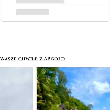
był to dla mnie bardzo ważny moment,
trafiłam w idealne miejsce.
Katarzyna Łącka
Wasze chwile z ABgold