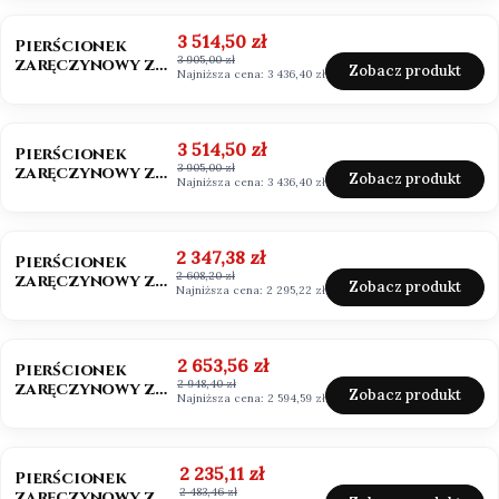
szmaragdowy
OKAZJA
BESTSELLER
Cena promocyjna
3 514,50 zł
Pierścionek
3 905,00 zł
zaręczynowy z
Zobacz produkt
Najniższa cena:
3 436,40 zł
diamentem 0,50ct
Lab Grown
OKAZJA
Cena promocyjna
3 514,50 zł
Pierścionek
3 905,00 zł
zaręczynowy z
Zobacz produkt
Najniższa cena:
3 436,40 zł
diamentem białe
złoto 585
OKAZJA
BESTSELLER
Cena promocyjna
2 347,38 zł
Pierścionek
2 608,20 zł
zaręczynowy z
Zobacz produkt
Najniższa cena:
2 295,22 zł
moissanitem
0,50ct Vvs1/D
OKAZJA
Cena promocyjna
2 653,56 zł
Pierścionek
2 948,40 zł
zaręczynowy z
Zobacz produkt
Najniższa cena:
2 594,59 zł
moissanitem
0,50ct
OKAZJA
Cena promocyjna
2 235,11 zł
Pierścionek
2 483,46 zł
zaręczynowy z