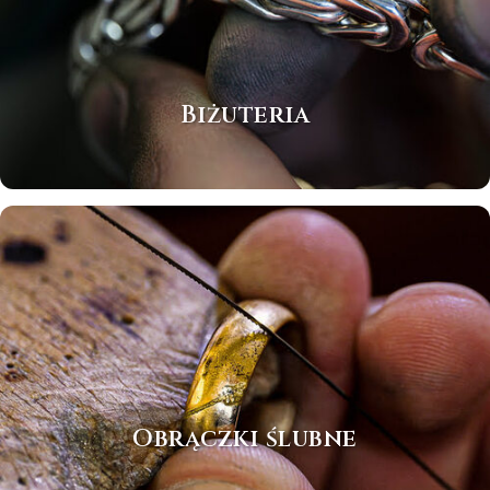
Biżuteria
Obrączki ślubne