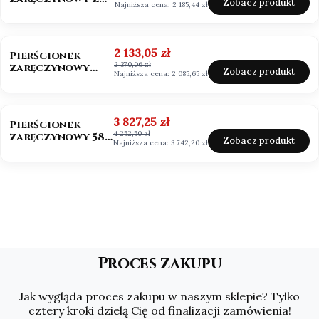
Zobacz produkt
Najniższa cena:
2 185,44 zł
Moissanitem
0,50ct VVS1/D
OKAZJA
Cena promocyjna
2 133,05 zł
Pierścionek
2 370,06 zł
zaręczynowy
Zobacz produkt
Najniższa cena:
2 085,65 zł
Mosssanit 0,50ct
białe złoto
OKAZJA
Cena promocyjna
3 827,25 zł
Pierścionek
4 252,50 zł
zaręczynowy 585
Zobacz produkt
Najniższa cena:
3 742,20 zł
Moissanit 2,0ct
Asscher
Proces zakupu
Jak wygląda proces zakupu w naszym sklepie? Tylko
cztery kroki dzielą Cię od finalizacji zamówienia!