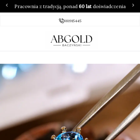
Pracownia z tradycją, ponad
60 lat
doświadczenia
881915445