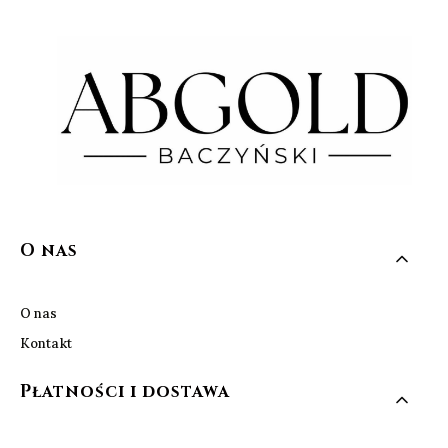
Linki w stopce
O nas
O nas
Kontakt
Płatności i dostawa