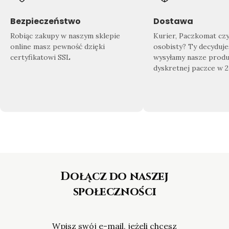
Znajdź swój wymarzony produkt
Doda
Sprawdź co dla Ciebie przygotowaliśmy!
Zrób 
Bezpieczeństwo
Dostawa
Nasza
bogata oferta biżuterii
sprosta
domu
Robiąc zakupy w naszym sklepie
Kurier, Paczkomat cz
nawet najbardziej wymagającym
gotow
online masz pewność dzięki
osobisty? Ty decyduje
Klientom.
certyfikatowi SSL
wysyłamy nasze produ
dyskretnej paczce w 
Dołącz do naszej
społeczności
Wpisz swój e-mail, jeżeli chcesz