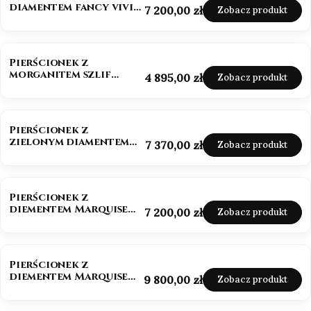
diamentem fancy vivid
Cena
7 200,00 zł
Zobacz produkt
pink 585
NOWOŚĆ
Pierścionek z
morganitem szlif
Cena
4 895,00 zł
Zobacz produkt
owalny białe złoto 585
NOWOŚĆ
Pierścionek z
zielonym diamentem
Cena
7 370,00 zł
Zobacz produkt
szlif szmaragdowy
złoto 585
NOWOŚĆ
Pierścionek z
diementem Marquise
Cena
7 200,00 zł
Zobacz produkt
Lab-Grow 1,0 ct złoto
585 (14k)
BESTSELLER
NOWOŚĆ
Pierścionek z
diementem Marquise
Cena
9 800,00 zł
Zobacz produkt
Lab-Grow ok. 1,5 ct
złoto 585 (14k)