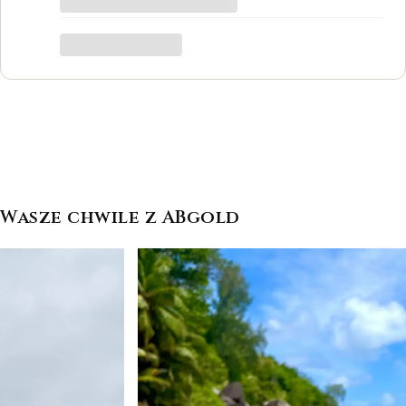
był to dla mnie bardzo ważny moment,
trafiłam w idealne miejsce.
Katarzyna Łącka
Wasze chwile z ABgold