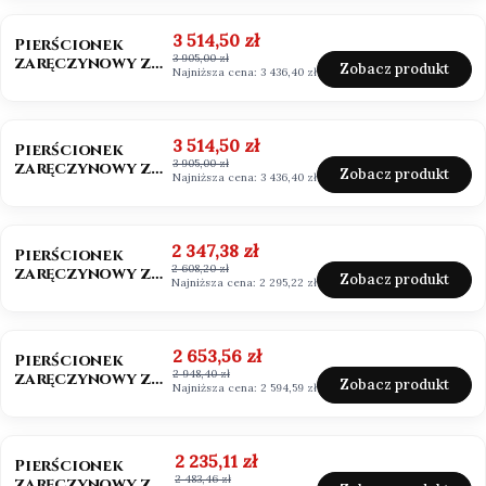
szmaragdowy
OKAZJA
BESTSELLER
Cena promocyjna
3 514,50 zł
Pierścionek
3 905,00 zł
zaręczynowy z
Zobacz produkt
Najniższa cena:
3 436,40 zł
diamentem 0,50ct
Lab Grown
OKAZJA
Cena promocyjna
3 514,50 zł
Pierścionek
3 905,00 zł
zaręczynowy z
Zobacz produkt
Najniższa cena:
3 436,40 zł
diamentem białe
złoto 585
OKAZJA
BESTSELLER
Cena promocyjna
2 347,38 zł
Pierścionek
2 608,20 zł
zaręczynowy z
Zobacz produkt
Najniższa cena:
2 295,22 zł
moissanitem
0,50ct Vvs1/D
OKAZJA
Cena promocyjna
2 653,56 zł
Pierścionek
2 948,40 zł
zaręczynowy z
Zobacz produkt
Najniższa cena:
2 594,59 zł
moissanitem
0,50ct
OKAZJA
Cena promocyjna
2 235,11 zł
Pierścionek
2 483,46 zł
zaręczynowy z