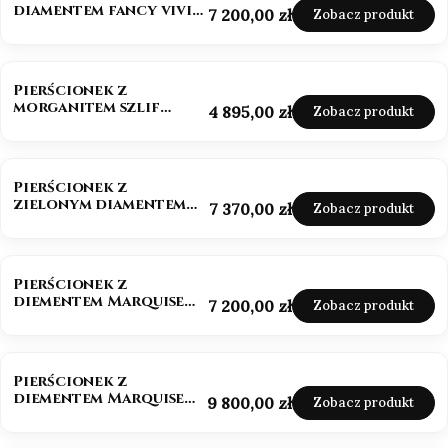
diamentem fancy vivid
Cena
7 200,00 zł
Zobacz produkt
pink 585
NOWOŚĆ
Pierścionek z
morganitem szlif
Cena
4 895,00 zł
Zobacz produkt
owalny białe złoto 585
NOWOŚĆ
Pierścionek z
zielonym diamentem
Cena
7 370,00 zł
Zobacz produkt
szlif szmaragdowy
złoto 585
NOWOŚĆ
Pierścionek z
diementem Marquise
Cena
7 200,00 zł
Zobacz produkt
Lab-Grow 1,0 ct złoto
585 (14k)
BESTSELLER
NOWOŚĆ
Pierścionek z
diementem Marquise
Cena
9 800,00 zł
Zobacz produkt
Lab-Grow ok. 1,5 ct
złoto 585 (14k)