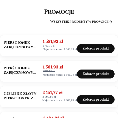
Promocje
Wszystkie produkty w promocji
OKAZJA
BESTSELLER
Cena promocyjna
1 581,93 zł
Pierścionek
1 757,70 zł
zaręczynowy
Zobacz produkt
Najniższa cena:
1 546,78 zł
złoto 585
Moissanit 0,50ct
OKAZJA
Cena promocyjna
1 581,93 zł
Pierścionek
1 757,70 zł
zaręczynowy
Zobacz produkt
Najniższa cena:
1 546,78 zł
białe złoto 585
Moissanit 0,50ct
OKAZJA
BESTSELLER
NOWOŚĆ
Cena promocyjna
2 151,77 zł
COLORE Zloty
2 390,85 zł
pierscionek z
Zobacz produkt
Najniższa cena:
2 103,95 zł
szafirem i
brylantami
OKAZJA
Cena promocyjna