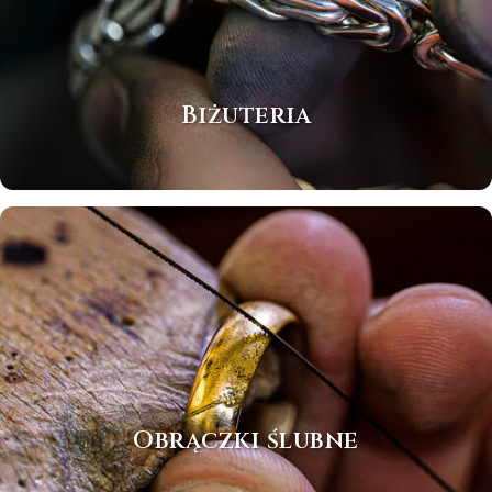
Biżuteria
Obrączki ślubne