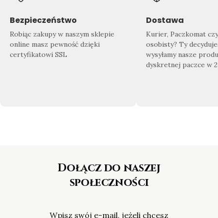
Znajdź swój wymarzony produkt
Doda
Sprawdź co dla Ciebie przygotowaliśmy!
Zrób 
Bezpieczeństwo
Dostawa
Nasza
bogata oferta biżuterii
sprosta
domu
Robiąc zakupy w naszym sklepie
Kurier, Paczkomat cz
nawet najbardziej wymagającym
gotow
online masz pewność dzięki
osobisty? Ty decyduje
Klientom.
certyfikatowi SSL
wysyłamy nasze produ
dyskretnej paczce w 
Dołącz do naszej
społeczności
Wpisz swój e-mail, jeżeli chcesz