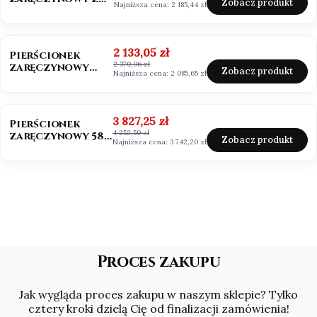
Zobacz produkt
Najniższa cena:
2 185,44 zł
Moissanitem
0,50ct VVS1/D
OKAZJA
Cena promocyjna
2 133,05 zł
Pierścionek
2 370,06 zł
zaręczynowy
Zobacz produkt
Najniższa cena:
2 085,65 zł
Mosssanit 0,50ct
białe złoto
OKAZJA
Cena promocyjna
3 827,25 zł
Pierścionek
4 252,50 zł
zaręczynowy 585
Zobacz produkt
Najniższa cena:
3 742,20 zł
Moissanit 2,0ct
Asscher
Proces zakupu
Jak wygląda proces zakupu w naszym sklepie? Tylko
cztery kroki dzielą Cię od finalizacji zamówienia!