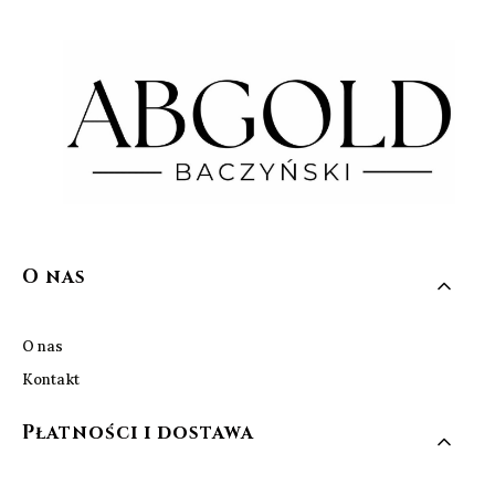
Linki w stopce
O nas
O nas
Kontakt
Płatności i dostawa