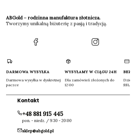
ABGold – rodzinna manufaktura złotnicza.
Tworzymy unikalną biżuterię z pasją i tradycją.
(Otwiera
(Otwiera
się
się
w
w
nowej
nowej
karcie)
karcie)
DARMOWA WYSYŁKA
WYSYŁAMY W CIĄGU 24H
BEZP
Darmowa wysyłka w dyskretnej
Dla zamówień złożonych do
Dzięki 
paczce
12:00
SSL
Kontakt
+48 881 915 445
pon. - niedz. / 9:30 - 20:00
sklep@abgold.pl