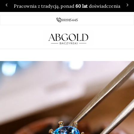
Pracownia z tradycją, ponad
60 lat
doświadczenia
881915445