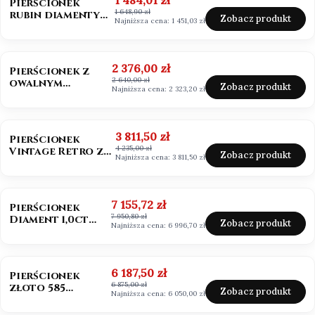
1 484,01 zł
Pierścionek
1 648,90 zł
rubin diamenty
Zobacz produkt
Najniższa cena:
1 451,03 zł
próba 585
OKAZJA
BESTSELLER
Cena promocyjna
2 376,00 zł
Pierścionek z
2 640,00 zł
owalnym
Zobacz produkt
Najniższa cena:
2 323,20 zł
morganitem
złoto 585
OKAZJA
BESTSELLER
Cena promocyjna
3 811,50 zł
Pierścionek
4 235,00 zł
Vintage Retro ze
Zobacz produkt
Najniższa cena:
3 811,50 zł
szmaragdem
Zambia owal
OKAZJA
Cena promocyjna
7 155,72 zł
Pierścionek
7 950,80 zł
Diament 1,0ct
Zobacz produkt
Najniższa cena:
6 996,70 zł
emerald cut
OKAZJA
Cena promocyjna
6 187,50 zł
Pierścionek
6 875,00 zł
złoto 585
Zobacz produkt
Najniższa cena:
6 050,00 zł
Diament 1,0ct
szlif