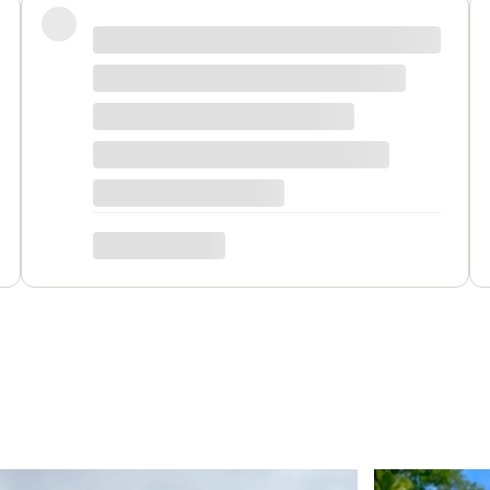
na wszystkie pytania, biżuteria jest piękna! Ceny bardzo
o się zrobić w bardzo krótkim czasie. Dziękuję, był to dla