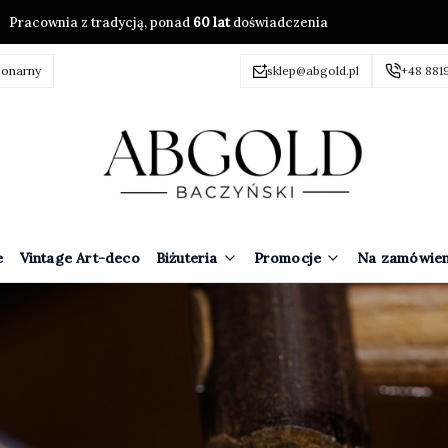
Pracownia z tradycją, ponad
60 lat
doświadczenia
jonarny
sklep@abgold.pl
+48 881
e
Vintage Art-deco
Biżuteria
Promocje
Na zamówien