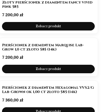
Złoty pierścionek z diamentem fancy vivid
pink 585
Cena
7 200,00 zł
Zobacz produkt
NOWOŚĆ
Pierścionek z diementem Marquise Lab-
Grow 1,0 ct złoto 585 (14k)
Cena
7 200,00 zł
Zobacz produkt
BESTSELLER
NOWOŚĆ
Pierścionek z diamentem Hexagonal VVS2/G
Lab-Grown ok 1,00 ct złoto 585 (14k)
Cena
7 360,00 zł
Zobacz produkt