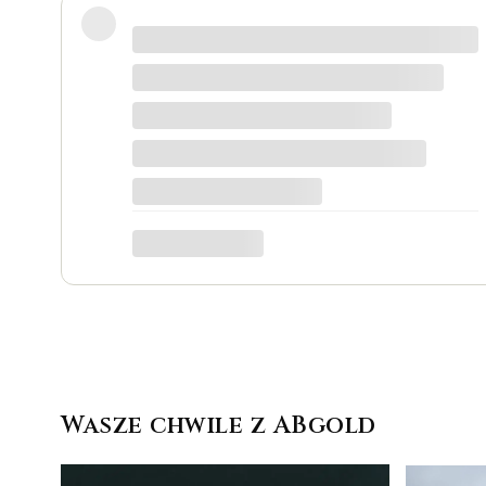
Wspaniałe miejsce! Otrzymałam odpowiedzi 
siebie. Do tego grawer w pierścionku udał
miejsce.
Katarzyna Łącka
Wasze chwile z ABgold