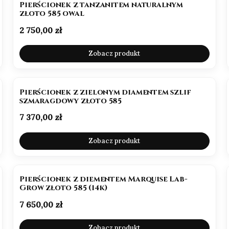
Pierścionek z tanzanitem naturalnym
złoto 585 owal
Cena
2 750,00 zł
Zobacz produkt
NOWOŚĆ
Pierścionek z zielonym diamentem szlif
szmaragdowy złoto 585
Cena
7 370,00 zł
Zobacz produkt
NOWOŚĆ
Pierścionek z diementem Marquise Lab-
Grow złoto 585 (14k)
Cena
7 650,00 zł
Zobacz produkt