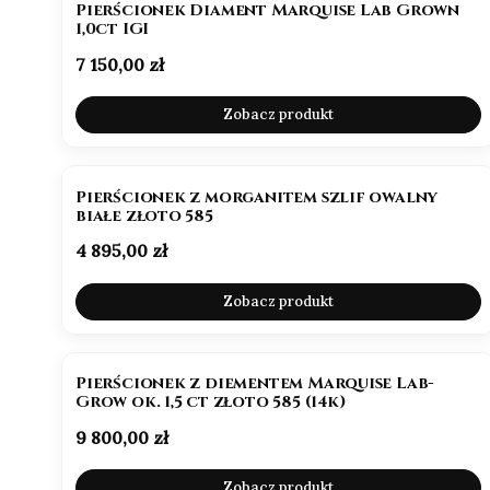
Pierścionek Diament Marquise Lab Grown
1,0ct IGI
Cena
7 150,00 zł
Zobacz produkt
NOWOŚĆ
Pierścionek z morganitem szlif owalny
białe złoto 585
Cena
4 895,00 zł
Zobacz produkt
BESTSELLER
NOWOŚĆ
Pierścionek z diementem Marquise Lab-
Grow ok. 1,5 ct złoto 585 (14k)
Cena
9 800,00 zł
Zobacz produkt