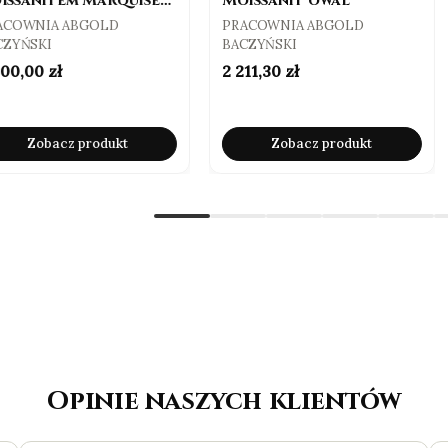
issanitem Marquise
Moissanit owal
ct Vvs1
ODUCENT
PRODUCENT
ACOWNIA ABGOLD
PRACOWNIA ABGOLD
CZYŃSKI
BACZYŃSKI
na
Cena
200,00 zł
2 211,30 zł
Zobacz produkt
Zobacz produkt
Opinie naszych klientów