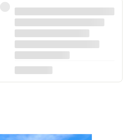
 korzystne, na pewno każdy znajdzie coś dla
 mnie bardzo ważny moment, trafiłam w idealne