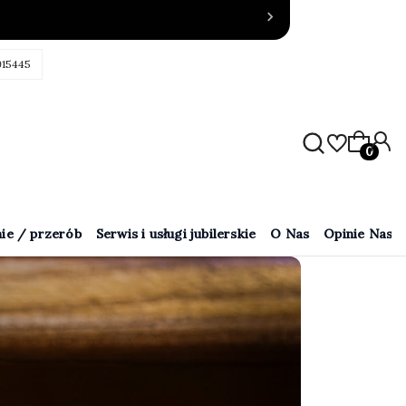
915445
Produkty
ie / przerób
Serwis i usługi jubilerskie
O Nas
Opinie Naszy