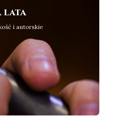
 lata
kość i autorskie