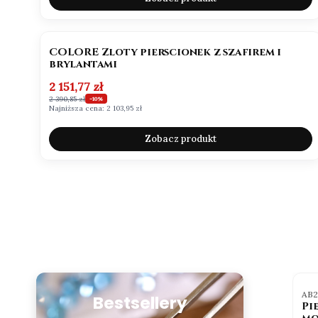
OKAZJA
BESTSELLER
NOWOŚĆ
COLORE Zloty pierscionek z szafirem i
brylantami
Cena promocyjna
2 151,77 zł
2 390,85 zł
-10%
Najniższa cena:
2 103,95 zł
Zobacz produkt
LLER
OKAZJA
BESTSELLER
tu
Kod produktu
Kod
ab
AB101BSZAFIR1
AB
Bestsellery
onek Vintage
Pierścionek
Pi