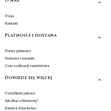
Linki w stopce
O nas
O nas
Kontakt
Płatności i dostawa
Formy płatności
Dostawa i warunki
Czas realizacji zamówienia
Dowiedz się więcej
Certyfikaty jakości
Jak dbać o biżuterię?
Kamień Szlachetny