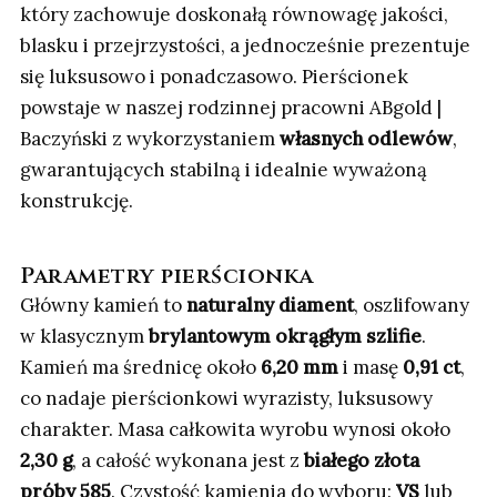
który zachowuje doskonałą równowagę jakości,
blasku i przejrzystości, a jednocześnie prezentuje
się luksusowo i ponadczasowo. Pierścionek
powstaje w naszej rodzinnej pracowni ABgold |
Baczyński z wykorzystaniem
własnych odlewów
,
gwarantujących stabilną i idealnie wyważoną
konstrukcję.
Parametry pierścionka
Główny kamień to
naturalny diament
, oszlifowany
w klasycznym
brylantowym okrągłym szlifie
.
Kamień ma średnicę około
6,20 mm
i masę
0,91 ct
,
co nadaje pierścionkowi wyrazisty, luksusowy
charakter. Masa całkowita wyrobu wynosi około
2,30 g
, a całość wykonana jest z
białego złota
próby 585
. Czystość kamienia do wyboru:
VS
lub