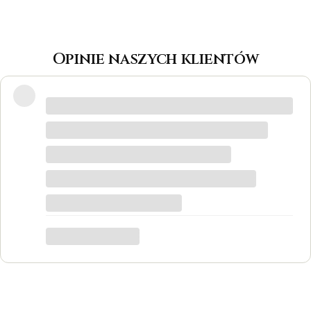
Opinie naszych klientów
Wspaniałe miejsce! Otrzymałam
odpowiedzi na wszystkie pytania, biżuteria
jest piękna! Ceny bardzo korzystne, na
pewno każdy znajdzie coś dla siebie. Do
tego grawer w pierścionku udało się
zrobić w bardzo krótkim czasie. Dziękuję,
był to dla mnie bardzo ważny moment,
trafiłam w idealne miejsce.
Katarzyna Łącka