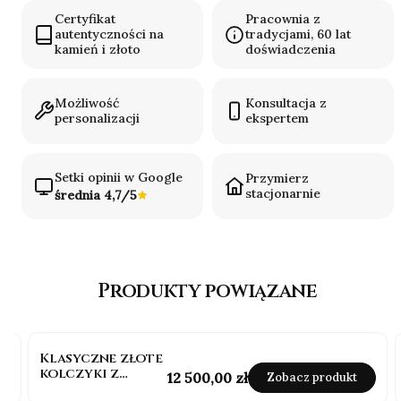
Certyfikat
Pracownia z
autentyczności na
tradycjami, 60 lat
kamień i złoto
doświadczenia
Możliwość
Konsultacja z
personalizacji
ekspertem
Setki opinii w Google
Przymierz
stacjonarnie
średnia 4,7/5
Produkty powiązane
Klasyczne złote
kolczyki z
Cena
12 500,00 zł
Zobacz produkt
diamentami