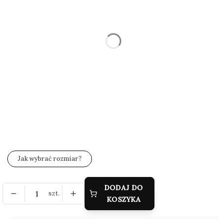
Wybierz
*
Rozmiar
Wybierz
*
Zestaw wysyłkowy
Wybierz
*
Grawer (gratis)
Wybierz
Jak wybrać rozmiar?
DODAJ DO
szt.
KOSZYKA