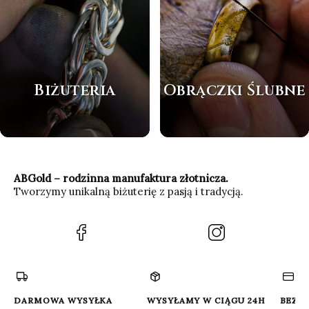
Biżuteria
Obrączki Ślubne
ABGold – rodzinna manufaktura złotnicza.
Tworzymy unikalną biżuterię z pasją i tradycją.
(Otwiera
(Otwiera
się
się
w
w
nowej
nowej
karcie)
karcie)
DARMOWA WYSYŁKA
WYSYŁAMY W CIĄGU 24H
BEZP