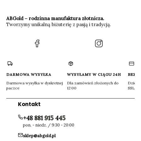
ABGold – rodzinna manufaktura złotnicza.
Tworzymy unikalną biżuterię z pasją i tradycją.
(Otwiera
(Otwiera
się
się
w
w
nowej
nowej
karcie)
karcie)
DARMOWA WYSYŁKA
WYSYŁAMY W CIĄGU 24H
BEZP
Darmowa wysyłka w dyskretnej
Dla zamówień złożonych do
Dzięki 
paczce
12:00
SSL
Kontakt
+48 881 915 445
pon. - niedz. / 9:30 - 20:00
sklep@abgold.pl