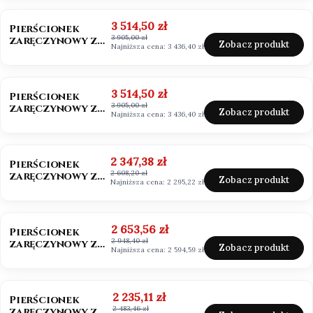
szmaragdowy
OKAZJA
BESTSELLER
Cena promocyjna
3 514,50 zł
Pierścionek
3 905,00 zł
zaręczynowy z
Zobacz produkt
Najniższa cena:
3 436,40 zł
diamentem 0,50ct
Lab Grown
OKAZJA
Cena promocyjna
3 514,50 zł
Pierścionek
3 905,00 zł
zaręczynowy z
Zobacz produkt
Najniższa cena:
3 436,40 zł
diamentem białe
złoto 585
OKAZJA
BESTSELLER
Cena promocyjna
2 347,38 zł
Pierścionek
2 608,20 zł
zaręczynowy z
Zobacz produkt
Najniższa cena:
2 295,22 zł
moissanitem
0,50ct Vvs1/D
OKAZJA
Cena promocyjna
2 653,56 zł
Pierścionek
2 948,40 zł
zaręczynowy z
Zobacz produkt
Najniższa cena:
2 594,59 zł
moissanitem
0,50ct
OKAZJA
Cena promocyjna
2 235,11 zł
Pierścionek
2 483,46 zł
zaręczynowy z