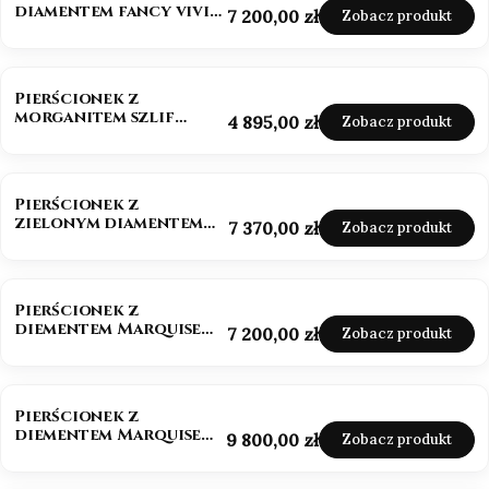
diamentem fancy vivid
Cena
7 200,00 zł
Zobacz produkt
pink 585
NOWOŚĆ
Pierścionek z
morganitem szlif
Cena
4 895,00 zł
Zobacz produkt
owalny białe złoto 585
NOWOŚĆ
Pierścionek z
zielonym diamentem
Cena
7 370,00 zł
Zobacz produkt
szlif szmaragdowy
złoto 585
NOWOŚĆ
Pierścionek z
diementem Marquise
Cena
7 200,00 zł
Zobacz produkt
Lab-Grow 1,0 ct złoto
585 (14k)
BESTSELLER
NOWOŚĆ
Pierścionek z
diementem Marquise
Cena
9 800,00 zł
Zobacz produkt
Lab-Grow ok. 1,5 ct
złoto 585 (14k)