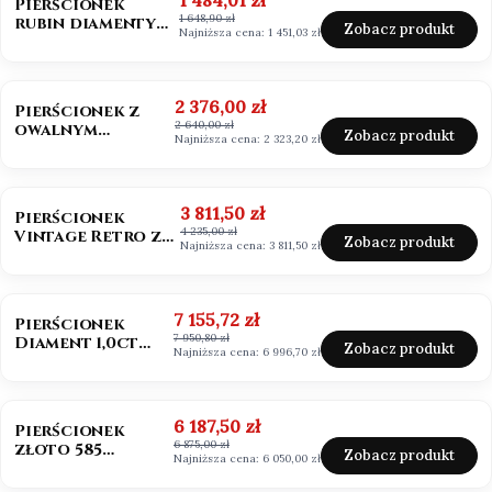
1 484,01 zł
Pierścionek
1 648,90 zł
rubin diamenty
Zobacz produkt
Najniższa cena:
1 451,03 zł
próba 585
OKAZJA
BESTSELLER
Cena promocyjna
2 376,00 zł
Pierścionek z
2 640,00 zł
owalnym
Zobacz produkt
Najniższa cena:
2 323,20 zł
morganitem
złoto 585
OKAZJA
BESTSELLER
Cena promocyjna
3 811,50 zł
Pierścionek
4 235,00 zł
Vintage Retro ze
Zobacz produkt
Najniższa cena:
3 811,50 zł
szmaragdem
Zambia owal
OKAZJA
Cena promocyjna
7 155,72 zł
Pierścionek
7 950,80 zł
Diament 1,0ct
Zobacz produkt
Najniższa cena:
6 996,70 zł
emerald cut
OKAZJA
Cena promocyjna
6 187,50 zł
Pierścionek
6 875,00 zł
złoto 585
Zobacz produkt
Najniższa cena:
6 050,00 zł
Diament 1,0ct
szlif