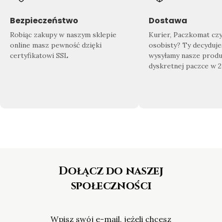
Znajdź swój wymarzony produkt
Doda
Sprawdź co dla Ciebie przygotowaliśmy!
Zrób 
Bezpieczeństwo
Dostawa
Nasza
bogata oferta biżuterii
sprosta
domu
Robiąc zakupy w naszym sklepie
Kurier, Paczkomat cz
nawet najbardziej wymagającym
gotow
online masz pewność dzięki
osobisty? Ty decyduje
Klientom.
certyfikatowi SSL
wysyłamy nasze produ
dyskretnej paczce w 
Dołącz do naszej
społeczności
Wpisz swój e-mail, jeżeli chcesz