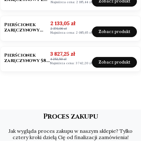
Zobacz produkt
Najniższa cena:
2 185,44 zł
Moissanitem
0,50ct VVS1/D
OKAZJA
Cena promocyjna
2 133,05 zł
Pierścionek
2 370,06 zł
zaręczynowy
Zobacz produkt
Najniższa cena:
2 085,65 zł
Mosssanit 0,50ct
białe złoto
OKAZJA
Cena promocyjna
3 827,25 zł
Pierścionek
4 252,50 zł
zaręczynowy 585
Zobacz produkt
Najniższa cena:
3 742,20 zł
Moissanit 2,0ct
Asscher
Proces zakupu
Jak wygląda proces zakupu w naszym sklepie? Tylko
cztery kroki dzielą Cię od finalizacji zamówienia!