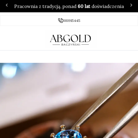
Pracownia z tradycją, ponad
60 lat
doświadczenia
881915445