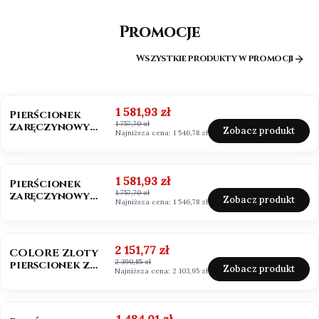
Promocje
Wszystkie produkty w promocji
OKAZJA
BESTSELLER
Cena promocyjna
1 581,93 zł
Pierścionek
1 757,70 zł
zaręczynowy
Zobacz produkt
Najniższa cena:
1 546,78 zł
złoto 585
Moissanit 0,50ct
OKAZJA
Cena promocyjna
1 581,93 zł
Pierścionek
1 757,70 zł
zaręczynowy
Zobacz produkt
Najniższa cena:
1 546,78 zł
białe złoto 585
Moissanit 0,50ct
OKAZJA
BESTSELLER
NOWOŚĆ
Cena promocyjna
2 151,77 zł
COLORE Zloty
2 390,85 zł
pierscionek z
Zobacz produkt
Najniższa cena:
2 103,95 zł
szafirem i
brylantami
OKAZJA
Cena promocyjna