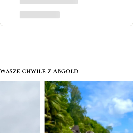
był to dla mnie bardzo ważny moment,
trafiłam w idealne miejsce.
Katarzyna Łącka
Wasze chwile z ABgold