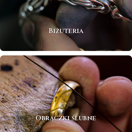
Biżuteria
Obrączki ślubne