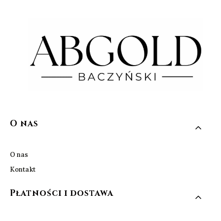
Linki w stopce
O nas
O nas
Kontakt
Płatności i dostawa