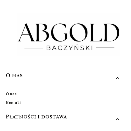
Linki w stopce
O nas
O nas
Kontakt
Płatności i dostawa