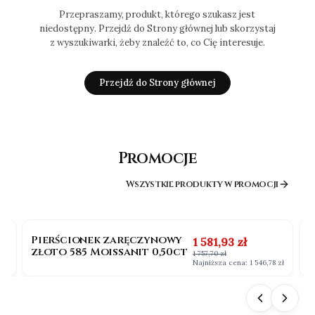
Przepraszamy, produkt, którego szukasz jest
niedostępny. Przejdź do Strony głównej lub skorzystaj
z wyszukiwarki, żeby znaleźć to, co Cię interesuje.
Przejdź do Strony głównej
Promocje
Wszystkie produkty w promocji
OKAZJA
BESTSELLER
Pierścionek zaręczynowy
P
na
Cena promocyjna
1 581,93 zł
złoto 585 Moissanit 0,50ct
b
1 757,70 zł
0
 zł
Najniższa cena:
1 546,78 zł