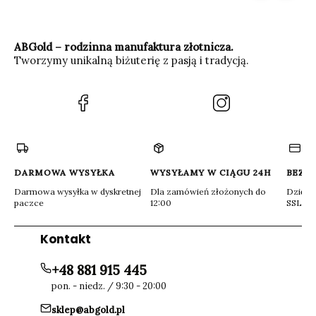
ABGold – rodzinna manufaktura złotnicza.
Tworzymy unikalną biżuterię z pasją i tradycją.
(Otwiera
(Otwiera
się
się
w
w
nowej
nowej
karcie)
karcie)
DARMOWA WYSYŁKA
WYSYŁAMY W CIĄGU 24H
BEZP
Darmowa wysyłka w dyskretnej
Dla zamówień złożonych do
Dzięki 
paczce
12:00
SSL
Kontakt
+48 881 915 445
pon. - niedz. / 9:30 - 20:00
sklep@abgold.pl