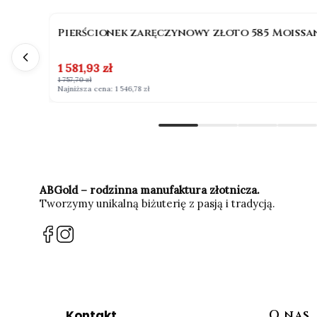
OKAZJA
BESTSELLER
Pierścionek zaręczynowy złoto 585 Moissan
Cena promocyjna
1 581,93 zł
1 757,70 zł
Najniższa cena:
1 546,78 zł
ABGold – rodzinna manufaktura złotnicza.
Tworzymy unikalną biżuterię z pasją i tradycją.
(Otwiera
(Otwiera
się
się
w
w
nowej
nowej
karcie)
karcie)
Linki 
Kontakt
O nas