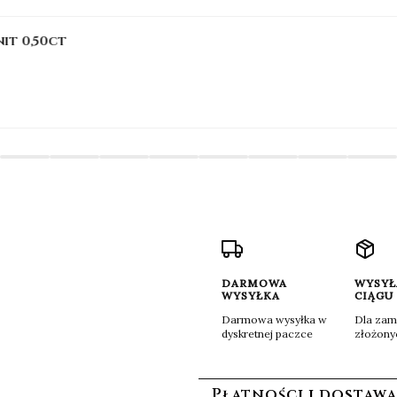
it 0,50ct
DARMOWA
WYSYŁ
WYSYŁKA
CIĄGU
Darmowa wysyłka w
Dla za
dyskretnej paczce
złożony
w stopce
Płatności i dostawa