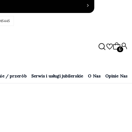
915445
Produkty
ie / przerób
Serwis i usługi jubilerskie
O Nas
Opinie Naszy