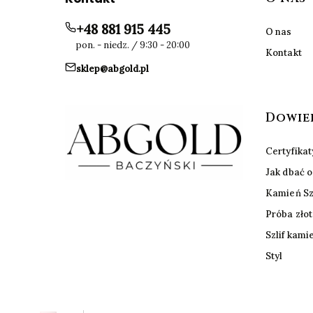
+48 881 915 445
O nas
pon. - niedz. / 9:30 - 20:00
Kontakt
sklep@abgold.pl
Dowied
Certyfikat
Jak dbać o
Kamień Sz
Próba zło
Szlif kami
Styl