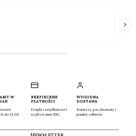
OKA
Pier
Cena
1 581
1 757,70
Najniżs
AMY W
BEZPIECZNE
WYGODNA
 24H
PŁATNOŚCI
DOSTAWA
mówień
Dzięki certyfikatowi i
Kurierzy, paczkomaty i
ch do 12:00
szyfrowaniu SSL
punkty odbioru
Newsletter