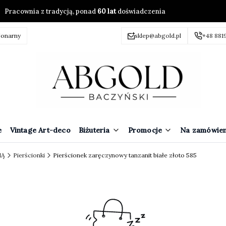
Pracownia z tradycją, ponad
60 lat
doświadczenia
jonarny
sklep@abgold.pl
+48 881
e
Vintage Art-deco
Biżuteria
Promocje
Na zamówien
IĄ
Pierścionki
Pierścionek zaręczynowy tanzanit białe złoto 585