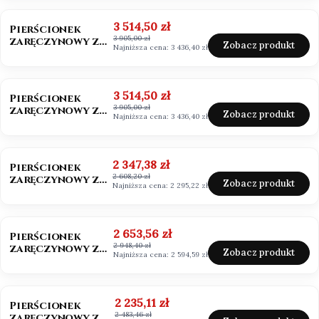
szmaragdowy
OKAZJA
BESTSELLER
Cena promocyjna
3 514,50 zł
Pierścionek
3 905,00 zł
zaręczynowy z
Zobacz produkt
Najniższa cena:
3 436,40 zł
diamentem 0,50ct
Lab Grown
OKAZJA
Cena promocyjna
3 514,50 zł
Pierścionek
3 905,00 zł
zaręczynowy z
Zobacz produkt
Najniższa cena:
3 436,40 zł
diamentem białe
złoto 585
OKAZJA
BESTSELLER
Cena promocyjna
2 347,38 zł
Pierścionek
2 608,20 zł
zaręczynowy z
Zobacz produkt
Najniższa cena:
2 295,22 zł
moissanitem
0,50ct Vvs1/D
OKAZJA
Cena promocyjna
2 653,56 zł
Pierścionek
2 948,40 zł
zaręczynowy z
Zobacz produkt
Najniższa cena:
2 594,59 zł
moissanitem
0,50ct
OKAZJA
Cena promocyjna
2 235,11 zł
Pierścionek
2 483,46 zł
zaręczynowy z