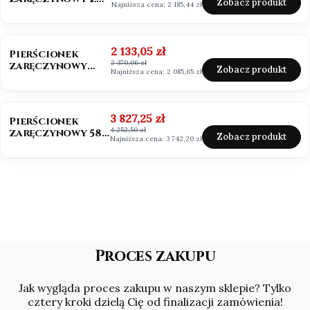
Zobacz produkt
Najniższa cena:
2 185,44 zł
Moissanitem
0,50ct VVS1/D
OKAZJA
Cena promocyjna
2 133,05 zł
Pierścionek
2 370,06 zł
zaręczynowy
Zobacz produkt
Najniższa cena:
2 085,65 zł
Mosssanit 0,50ct
białe złoto
OKAZJA
Cena promocyjna
3 827,25 zł
Pierścionek
4 252,50 zł
zaręczynowy 585
Zobacz produkt
Najniższa cena:
3 742,20 zł
Moissanit 2,0ct
Asscher
Proces zakupu
Jak wygląda proces zakupu w naszym sklepie? Tylko
cztery kroki dzielą Cię od finalizacji zamówienia!