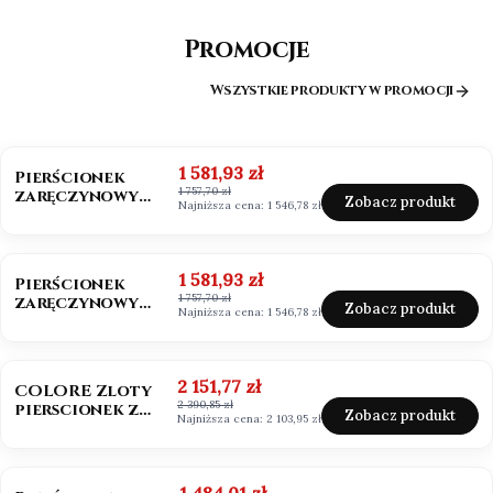
Promocje
Wszystkie produkty w promocji
OKAZJA
BESTSELLER
Cena promocyjna
1 581,93 zł
Pierścionek
1 757,70 zł
zaręczynowy
Zobacz produkt
Najniższa cena:
1 546,78 zł
złoto 585
Moissanit 0,50ct
OKAZJA
Cena promocyjna
1 581,93 zł
Pierścionek
1 757,70 zł
zaręczynowy
Zobacz produkt
Najniższa cena:
1 546,78 zł
białe złoto 585
Moissanit 0,50ct
OKAZJA
BESTSELLER
NOWOŚĆ
Cena promocyjna
2 151,77 zł
COLORE Zloty
2 390,85 zł
pierscionek z
Zobacz produkt
Najniższa cena:
2 103,95 zł
szafirem i
brylantami
OKAZJA
Cena promocyjna