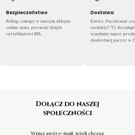
Znajdź swój wymarzony produkt
Doda
Sprawdź co dla Ciebie przygotowaliśmy!
Zrób 
Bezpieczeństwo
Dostawa
Nasza
bogata oferta biżuterii
sprosta
domu
Robiąc zakupy w naszym sklepie
Kurier, Paczkomat cz
nawet najbardziej wymagającym
gotow
online masz pewność dzięki
osobisty? Ty decyduje
Klientom.
certyfikatowi SSL
wysyłamy nasze produ
dyskretnej paczce w 
Dołącz do naszej
społeczności
Wpisz swój e-mail, jeżeli chcesz