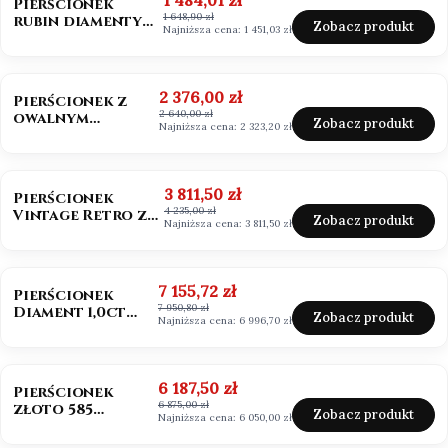
1 484,01 zł
Pierścionek
1 648,90 zł
rubin diamenty
Zobacz produkt
Najniższa cena:
1 451,03 zł
próba 585
OKAZJA
BESTSELLER
Cena promocyjna
2 376,00 zł
Pierścionek z
2 640,00 zł
owalnym
Zobacz produkt
Najniższa cena:
2 323,20 zł
morganitem
złoto 585
OKAZJA
BESTSELLER
Cena promocyjna
3 811,50 zł
Pierścionek
4 235,00 zł
Vintage Retro ze
Zobacz produkt
Najniższa cena:
3 811,50 zł
szmaragdem
Zambia owal
OKAZJA
Cena promocyjna
7 155,72 zł
Pierścionek
7 950,80 zł
Diament 1,0ct
Zobacz produkt
Najniższa cena:
6 996,70 zł
emerald cut
OKAZJA
Cena promocyjna
6 187,50 zł
Pierścionek
6 875,00 zł
złoto 585
Zobacz produkt
Najniższa cena:
6 050,00 zł
Diament 1,0ct
szlif