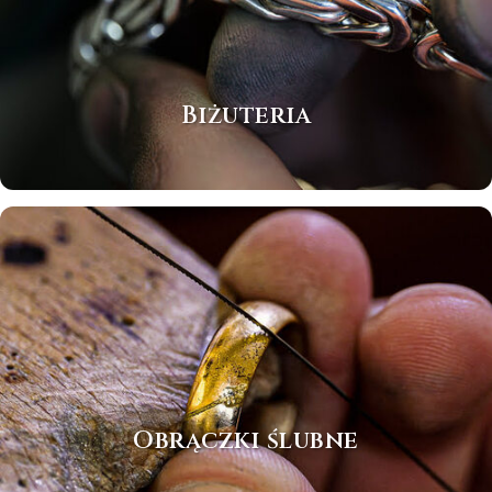
Biżuteria
Obrączki ślubne