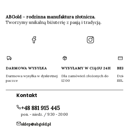
ABGold – rodzinna manufaktura złotnicza.
Tworzymy unikalną biżuterię z pasją i tradycją.
(Otwiera
(Otwiera
się
się
w
w
nowej
nowej
karcie)
karcie)
DARMOWA WYSYŁKA
WYSYŁAMY W CIĄGU 24H
BEZP
Darmowa wysyłka w dyskretnej
Dla zamówień złożonych do
Dzięki 
paczce
12:00
SSL
Kontakt
+48 881 915 445
pon. - niedz. / 9:30 - 20:00
sklep@abgold.pl