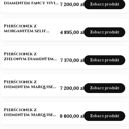
diamentem fancy vivid
Cena
7 200,00 zł
Zobacz produkt
pink 585
NOWOŚĆ
Pierścionek z
morganitem szlif
Cena
4 895,00 zł
Zobacz produkt
owalny białe złoto 585
NOWOŚĆ
Pierścionek z
zielonym diamentem
Cena
7 370,00 zł
Zobacz produkt
szlif szmaragdowy
złoto 585
NOWOŚĆ
Pierścionek z
diementem Marquise
Cena
7 200,00 zł
Zobacz produkt
Lab-Grow 1,0 ct złoto
585 (14k)
BESTSELLER
NOWOŚĆ
Pierścionek z
diementem Marquise
Cena
9 800,00 zł
Zobacz produkt
Lab-Grow ok. 1,5 ct
złoto 585 (14k)