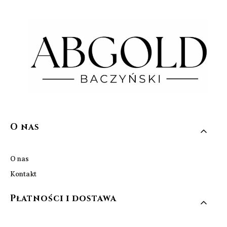
Linki w stopce
O nas
O nas
Kontakt
Płatności i dostawa