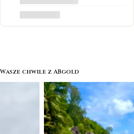
był to dla mnie bardzo ważny moment,
trafiłam w idealne miejsce.
Katarzyna Łącka
Wasze chwile z ABgold