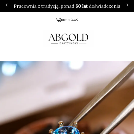
Pracownia z tradycją, ponad
60 lat
doświadczenia
881915445