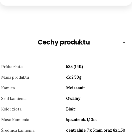
Cechy produktu
Próba złota
585 (14K)
Masa produktu
ok 2,50g
Kamień
Moissanit
Szlif kamienia
Owalny
Kolor złota
Białe
Masa Kamienia
łącznie ok. 1,10ct
Średnica kamienia
centralnie 7 x 5 mm oraz 6x 1,50