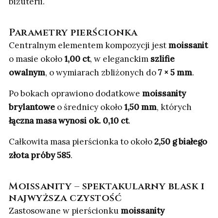
biżuterii.
Parametry pierścionka
Centralnym elementem kompozycji jest
moissanit
o masie około
1,00 ct
, w eleganckim
szlifie
owalnym
, o wymiarach zbliżonych do
7 × 5 mm
.
Po bokach oprawiono dodatkowe
moissanity
brylantowe
o średnicy około
1,50 mm
, których
łączna masa wynosi ok. 0,10 ct
.
Całkowita masa pierścionka to około
2,50 g białego
złota próby 585
.
Moissanity – spektakularny blask i
najwyższa czystość
Zastosowane w pierścionku
moissanity