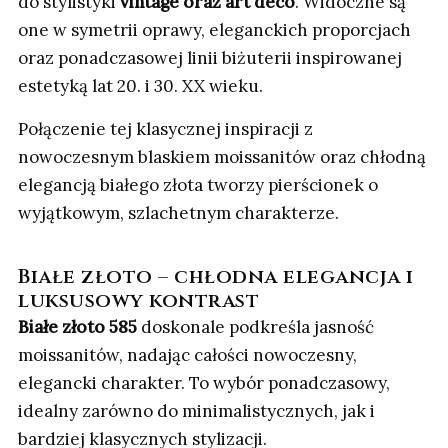
do stylistyki
vintage oraz art déco
. Widoczne są
one w symetrii oprawy, eleganckich proporcjach
oraz ponadczasowej linii biżuterii inspirowanej
estetyką lat 20. i 30. XX wieku.
Połączenie tej klasycznej inspiracji z
nowoczesnym blaskiem moissanitów oraz chłodną
elegancją białego złota tworzy pierścionek o
wyjątkowym, szlachetnym charakterze.
Białe złoto – chłodna elegancja i
luksusowy kontrast
Białe złoto 585
doskonale podkreśla jasność
moissanitów, nadając całości nowoczesny,
elegancki charakter. To wybór ponadczasowy,
idealny zarówno do minimalistycznych, jak i
bardziej klasycznych stylizacji.