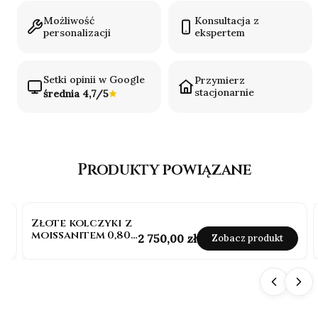
Możliwość
Konsultacja z
personalizacji
ekspertem
Setki opinii w Google
Przymierz
stacjonarnie
średnia 4,7/5
Produkty powiązane
Złote kolczyki z
moissanitem 0,80
Cena
2 750,00 zł
Zobacz produkt
ct