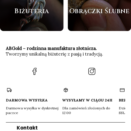
Biżuteria
Obrączki Ślubne
ABGold – rodzinna manufaktura złotnicza.
Tworzymy unikalną biżuterię z pasją i tradycją.
(Otwiera
(Otwiera
się
się
w
w
nowej
nowej
karcie)
karcie)
DARMOWA WYSYŁKA
WYSYŁAMY W CIĄGU 24H
BEZP
Darmowa wysyłka w dyskretnej
Dla zamówień złożonych do
Dzięki 
paczce
12:00
SSL
Kontakt