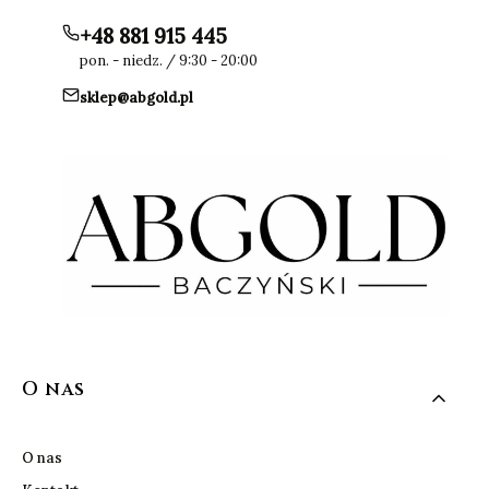
+48 881 915 445
pon. - niedz. / 9:30 - 20:00
sklep@abgold.pl
Linki w stopce
O nas
O nas