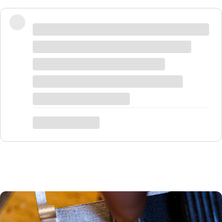
Wspaniałe miejsce! Otrzymałam
odpowiedzi na wszystkie pytania, biżuteria
jest piękna! Ceny bardzo korzystne, na
pewno każdy znajdzie coś dla siebie. Do
tego grawer w pierścionku udało się
zrobić w bardzo krótkim czasie. Dziękuję,
był to dla mnie bardzo ważny moment,
trafiłam w idealne miejsce.
Katarzyna Łącka