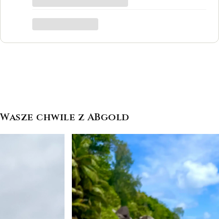
był to dla mnie bardzo ważny moment,
trafiłam w idealne miejsce.
Katarzyna Łącka
Wasze chwile z ABgold