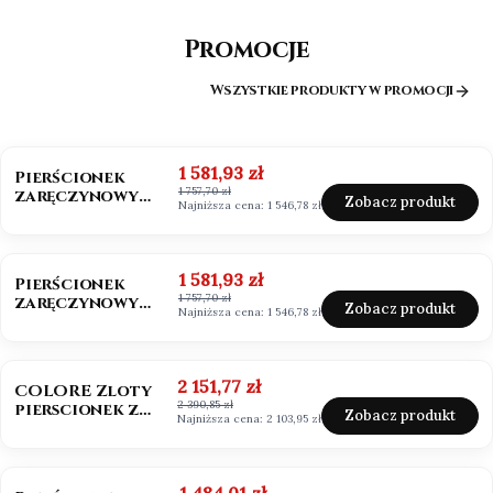
Promocje
Wszystkie produkty w promocji
OKAZJA
BESTSELLER
Cena promocyjna
1 581,93 zł
Pierścionek
1 757,70 zł
zaręczynowy
Zobacz produkt
Najniższa cena:
1 546,78 zł
złoto 585
Moissanit 0,50ct
OKAZJA
Cena promocyjna
1 581,93 zł
Pierścionek
1 757,70 zł
zaręczynowy
Zobacz produkt
Najniższa cena:
1 546,78 zł
białe złoto 585
Moissanit 0,50ct
OKAZJA
BESTSELLER
NOWOŚĆ
Cena promocyjna
2 151,77 zł
COLORE Zloty
2 390,85 zł
pierscionek z
Zobacz produkt
Najniższa cena:
2 103,95 zł
szafirem i
brylantami
OKAZJA
Cena promocyjna