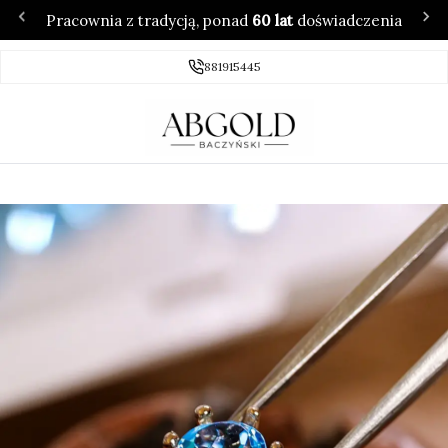
Pracownia z tradycją, ponad
60 lat
doświadczenia
881915445