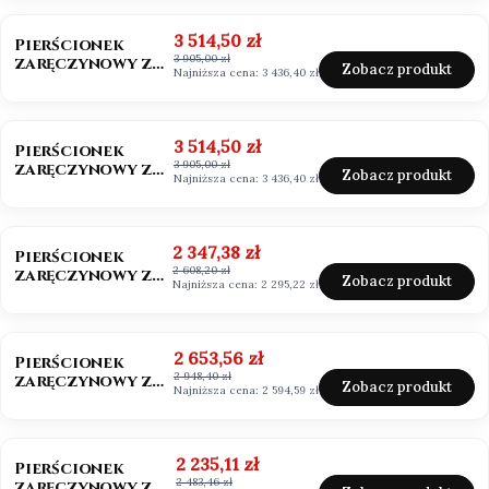
szmaragdowy
OKAZJA
BESTSELLER
Cena promocyjna
3 514,50 zł
Pierścionek
3 905,00 zł
zaręczynowy z
Zobacz produkt
Najniższa cena:
3 436,40 zł
diamentem 0,50ct
Lab Grown
OKAZJA
Cena promocyjna
3 514,50 zł
Pierścionek
3 905,00 zł
zaręczynowy z
Zobacz produkt
Najniższa cena:
3 436,40 zł
diamentem białe
złoto 585
OKAZJA
BESTSELLER
Cena promocyjna
2 347,38 zł
Pierścionek
2 608,20 zł
zaręczynowy z
Zobacz produkt
Najniższa cena:
2 295,22 zł
moissanitem
0,50ct Vvs1/D
OKAZJA
Cena promocyjna
2 653,56 zł
Pierścionek
2 948,40 zł
zaręczynowy z
Zobacz produkt
Najniższa cena:
2 594,59 zł
moissanitem
0,50ct
OKAZJA
Cena promocyjna
2 235,11 zł
Pierścionek
2 483,46 zł
zaręczynowy z