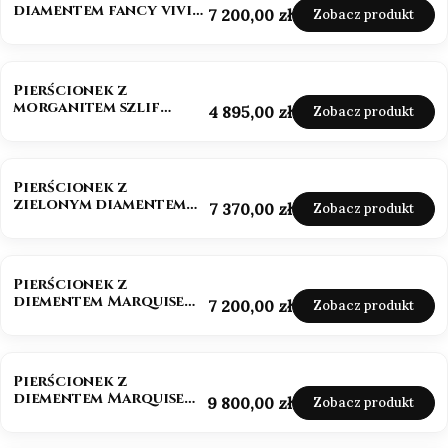
diamentem fancy vivid
Cena
7 200,00 zł
Zobacz produkt
pink 585
NOWOŚĆ
Pierścionek z
morganitem szlif
Cena
4 895,00 zł
Zobacz produkt
owalny białe złoto 585
NOWOŚĆ
Pierścionek z
zielonym diamentem
Cena
7 370,00 zł
Zobacz produkt
szlif szmaragdowy
złoto 585
NOWOŚĆ
Pierścionek z
diementem Marquise
Cena
7 200,00 zł
Zobacz produkt
Lab-Grow 1,0 ct złoto
585 (14k)
BESTSELLER
NOWOŚĆ
Pierścionek z
diementem Marquise
Cena
9 800,00 zł
Zobacz produkt
Lab-Grow ok. 1,5 ct
złoto 585 (14k)