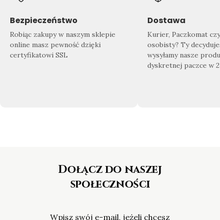
Znajdź swój wymarzony produkt
Doda
Sprawdź co dla Ciebie przygotowaliśmy!
Zrób 
Bezpieczeństwo
Dostawa
Nasza
bogata oferta biżuterii
sprosta
domu
Robiąc zakupy w naszym sklepie
Kurier, Paczkomat cz
nawet najbardziej wymagającym
gotow
online masz pewność dzięki
osobisty? Ty decyduje
Klientom.
certyfikatowi SSL
wysyłamy nasze produ
dyskretnej paczce w 
Dołącz do naszej
społeczności
Wpisz swój e-mail, jeżeli chcesz