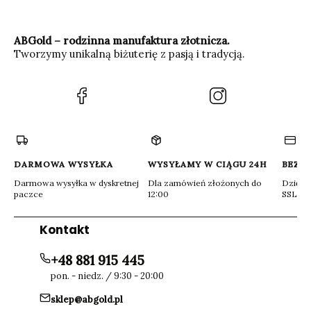
ABGold – rodzinna manufaktura złotnicza.
Tworzymy unikalną biżuterię z pasją i tradycją.
(Otwiera
(Otwiera
się
się
w
w
nowej
nowej
karcie)
karcie)
DARMOWA WYSYŁKA
WYSYŁAMY W CIĄGU 24H
BEZP
Darmowa wysyłka w dyskretnej
Dla zamówień złożonych do
Dzięki 
paczce
12:00
SSL
Kontakt
+48 881 915 445
pon. - niedz. / 9:30 - 20:00
sklep@abgold.pl