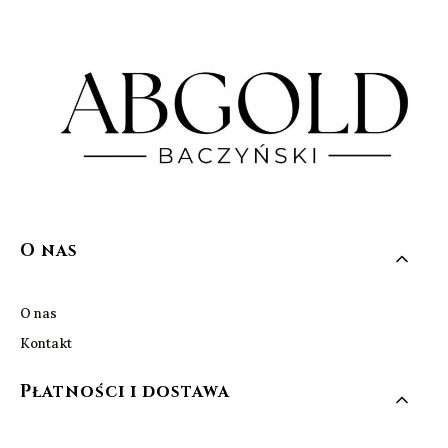
Linki w stopce
O nas
O nas
Kontakt
Płatności i dostawa