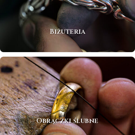
Biżuteria
Obrączki ślubne