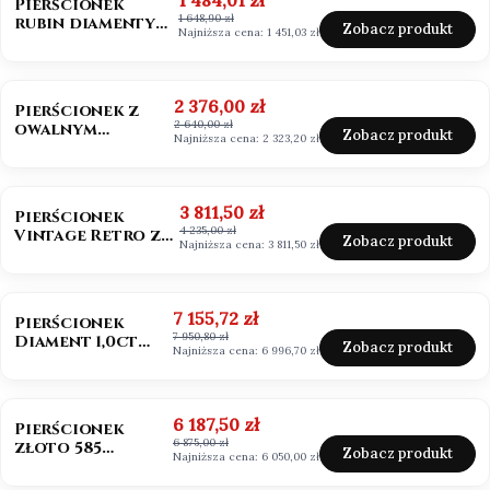
1 484,01 zł
Pierścionek
1 648,90 zł
rubin diamenty
Zobacz produkt
Najniższa cena:
1 451,03 zł
próba 585
OKAZJA
BESTSELLER
Cena promocyjna
2 376,00 zł
Pierścionek z
2 640,00 zł
owalnym
Zobacz produkt
Najniższa cena:
2 323,20 zł
morganitem
złoto 585
OKAZJA
BESTSELLER
Cena promocyjna
3 811,50 zł
Pierścionek
4 235,00 zł
Vintage Retro ze
Zobacz produkt
Najniższa cena:
3 811,50 zł
szmaragdem
Zambia owal
OKAZJA
Cena promocyjna
7 155,72 zł
Pierścionek
7 950,80 zł
Diament 1,0ct
Zobacz produkt
Najniższa cena:
6 996,70 zł
emerald cut
OKAZJA
Cena promocyjna
6 187,50 zł
Pierścionek
6 875,00 zł
złoto 585
Zobacz produkt
Najniższa cena:
6 050,00 zł
Diament 1,0ct
szlif