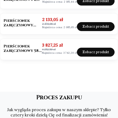
Zobacz produkt
Najniższa cena:
2 185,44 zł
Moissanitem
0,50ct VVS1/D
OKAZJA
Cena promocyjna
2 133,05 zł
Pierścionek
2 370,06 zł
zaręczynowy
Zobacz produkt
Najniższa cena:
2 085,65 zł
Mosssanit 0,50ct
białe złoto
OKAZJA
Cena promocyjna
3 827,25 zł
Pierścionek
4 252,50 zł
zaręczynowy 585
Zobacz produkt
Najniższa cena:
3 742,20 zł
Moissanit 2,0ct
Asscher
Proces zakupu
Jak wygląda proces zakupu w naszym sklepie? Tylko
cztery kroki dzielą Cię od finalizacji zamówienia!