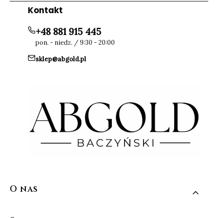
Kontakt
+48 881 915 445
pon. - niedz. / 9:30 - 20:00
sklep@abgold.pl
Linki w stopce
O nas