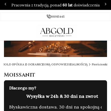
Pracownia z tradycją, ponad
60 lat
doświadczenia
881915445
 ABGOLD SPÓŁKA Z OGRANICZONĄ ODPOWIEDZIALNOŚCIĄ
Pierścionki
Moissanit
Dlaczego my?
60 lat tradycji & 4.7/5 ⭐ w Google
C
yzję.
Rodzinna pracownia. Zaufanie setek klientów.
G