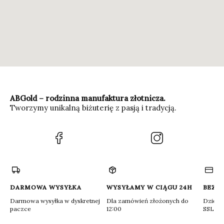
ABGold – rodzinna manufaktura złotnicza.
Tworzymy unikalną biżuterię z pasją i tradycją.
(Otwiera
(Otwiera
się
się
w
w
nowej
nowej
karcie)
karcie)
DARMOWA WYSYŁKA
WYSYŁAMY W CIĄGU 24H
BEZP
Darmowa wysyłka w dyskretnej
Dla zamówień złożonych do
Dzięki 
paczce
12:00
SSL