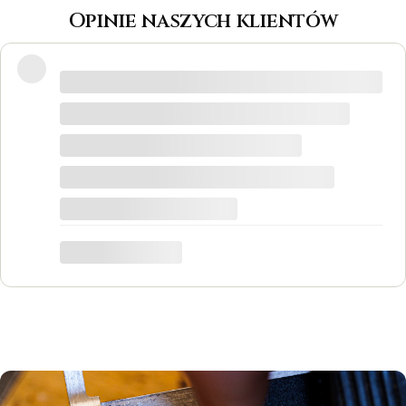
Opinie naszych klientów
Wspaniałe miejsce! Otrzymałam
odpowiedzi na wszystkie pytania, biżuteria
jest piękna! Ceny bardzo korzystne, na
pewno każdy znajdzie coś dla siebie. Do
tego grawer w pierścionku udało się
zrobić w bardzo krótkim czasie. Dziękuję,
był to dla mnie bardzo ważny moment,
trafiłam w idealne miejsce.
Katarzyna Łącka