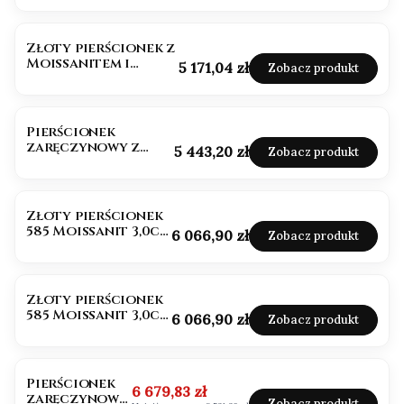
Złoty pierścionek z
Moissanitem i
Cena
5 171,04 zł
Zobacz produkt
brylantami
Pierścionek
zaręczynowy z
Cena
5 443,20 zł
Zobacz produkt
moissanitem 1,20ct
Złoty pierścionek
585 Moissanit 3,0ct
Cena
6 066,90 zł
Zobacz produkt
VVS/D
Złoty pierścionek
585 Moissanit 3,0ct
Cena
6 066,90 zł
Zobacz produkt
VVS/D
OKAZJA
Pierścionek
Cena promocyjna
6 679,83 zł
zaręczynowy
Zobacz produkt