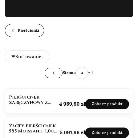
…
Pierścionki
Lista produktów
Sortowanie:
Cena: od najniższej
z 4
Strona
Poprzednie produkty
Pierścionek
zaręczynowy z
Cena
4 989,60 zł
Zobacz produkt
owalnym
Mossanitem 1,50ct
Złoty pierścionek
585 Moissanit 1,0ct
Cena
5 091,66 zł
Zobacz produkt
VVS/D