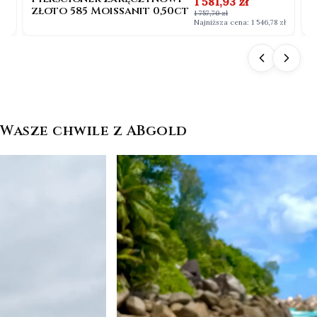
na
Cena promocyjna
1 581,93 zł
złoto 585 Moissanit 0,50ct
b
1 757,70 zł
0
 zł
Najniższa cena:
1 546,78 zł
Wasze chwile z ABgold