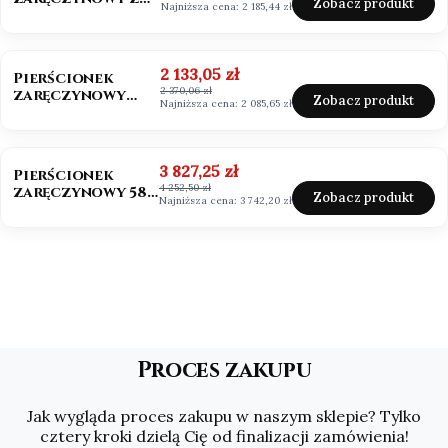
Zobacz produkt
Najniższa cena:
2 185,44 zł
Moissanitem
0,50ct VVS1/D
OKAZJA
Cena promocyjna
2 133,05 zł
Pierścionek
2 370,06 zł
zaręczynowy
Zobacz produkt
Najniższa cena:
2 085,65 zł
Mosssanit 0,50ct
białe złoto
OKAZJA
Cena promocyjna
3 827,25 zł
Pierścionek
4 252,50 zł
zaręczynowy 585
Zobacz produkt
Najniższa cena:
3 742,20 zł
Moissanit 2,0ct
Asscher
Proces zakupu
Jak wygląda proces zakupu w naszym sklepie? Tylko
cztery kroki dzielą Cię od finalizacji zamówienia!