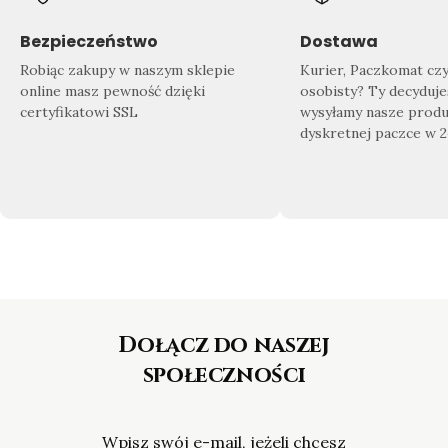
Znajdź swój wymarzony produkt
Doda
Sprawdź co dla Ciebie przygotowaliśmy!
Zrób 
Bezpieczeństwo
Dostawa
Nasza
bogata oferta biżuterii
sprosta
domu
Robiąc zakupy w naszym sklepie
Kurier, Paczkomat cz
nawet najbardziej wymagającym
gotow
online masz pewność dzięki
osobisty? Ty decyduje
Klientom.
certyfikatowi SSL
wysyłamy nasze produ
dyskretnej paczce w 
Dołącz do naszej
społeczności
Wpisz swój e-mail, jeżeli chcesz