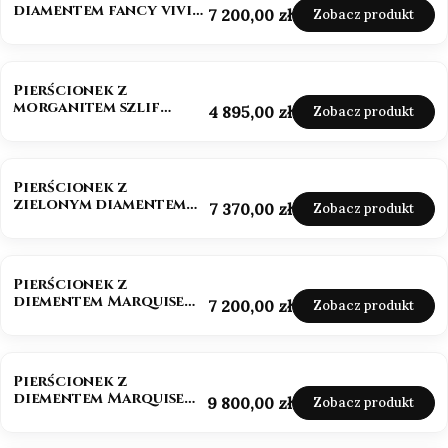
diamentem fancy vivid
Cena
7 200,00 zł
Zobacz produkt
pink 585
NOWOŚĆ
Pierścionek z
morganitem szlif
Cena
4 895,00 zł
Zobacz produkt
owalny białe złoto 585
NOWOŚĆ
Pierścionek z
zielonym diamentem
Cena
7 370,00 zł
Zobacz produkt
szlif szmaragdowy
złoto 585
NOWOŚĆ
Pierścionek z
diementem Marquise
Cena
7 200,00 zł
Zobacz produkt
Lab-Grow 1,0 ct złoto
585 (14k)
BESTSELLER
NOWOŚĆ
Pierścionek z
diementem Marquise
Cena
9 800,00 zł
Zobacz produkt
Lab-Grow ok. 1,5 ct
złoto 585 (14k)