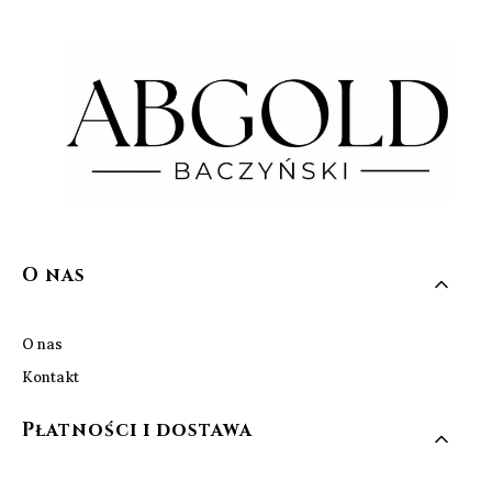
Linki w stopce
O nas
O nas
Kontakt
Płatności i dostawa