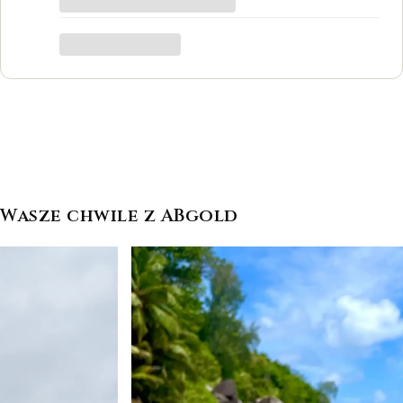
był to dla mnie bardzo ważny moment,
trafiłam w idealne miejsce.
Katarzyna Łącka
Wasze chwile z ABgold