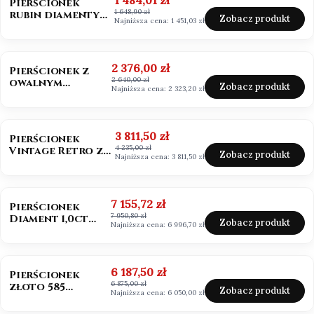
1 484,01 zł
Pierścionek
1 648,90 zł
rubin diamenty
Zobacz produkt
Najniższa cena:
1 451,03 zł
próba 585
OKAZJA
BESTSELLER
Cena promocyjna
2 376,00 zł
Pierścionek z
2 640,00 zł
owalnym
Zobacz produkt
Najniższa cena:
2 323,20 zł
morganitem
złoto 585
OKAZJA
BESTSELLER
Cena promocyjna
3 811,50 zł
Pierścionek
4 235,00 zł
Vintage Retro ze
Zobacz produkt
Najniższa cena:
3 811,50 zł
szmaragdem
Zambia owal
OKAZJA
Cena promocyjna
7 155,72 zł
Pierścionek
7 950,80 zł
Diament 1,0ct
Zobacz produkt
Najniższa cena:
6 996,70 zł
emerald cut
OKAZJA
Cena promocyjna
6 187,50 zł
Pierścionek
6 875,00 zł
złoto 585
Zobacz produkt
Najniższa cena:
6 050,00 zł
Diament 1,0ct
szlif