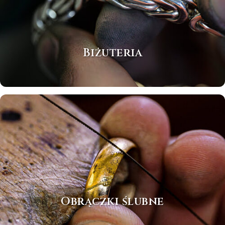
Biżuteria
Obrączki ślubne