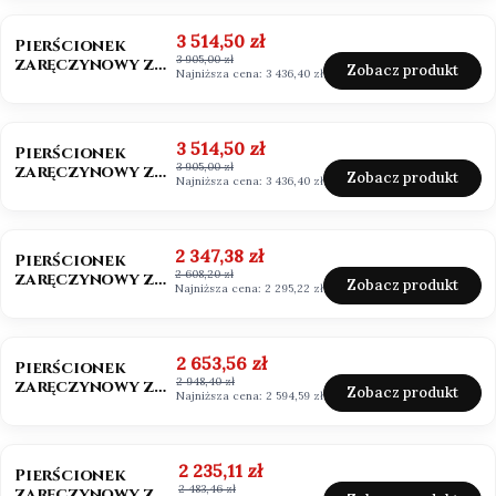
szmaragdowy
OKAZJA
BESTSELLER
Cena promocyjna
3 514,50 zł
Pierścionek
3 905,00 zł
zaręczynowy z
Zobacz produkt
Najniższa cena:
3 436,40 zł
diamentem 0,50ct
Lab Grown
OKAZJA
Cena promocyjna
3 514,50 zł
Pierścionek
3 905,00 zł
zaręczynowy z
Zobacz produkt
Najniższa cena:
3 436,40 zł
diamentem białe
złoto 585
OKAZJA
BESTSELLER
Cena promocyjna
2 347,38 zł
Pierścionek
2 608,20 zł
zaręczynowy z
Zobacz produkt
Najniższa cena:
2 295,22 zł
moissanitem
0,50ct Vvs1/D
OKAZJA
Cena promocyjna
2 653,56 zł
Pierścionek
2 948,40 zł
zaręczynowy z
Zobacz produkt
Najniższa cena:
2 594,59 zł
moissanitem
0,50ct
OKAZJA
Cena promocyjna
2 235,11 zł
Pierścionek
2 483,46 zł
zaręczynowy z