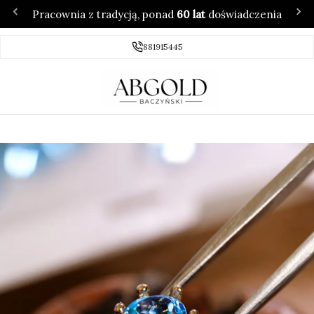
Pracownia z tradycją, ponad
60 lat
doświadczenia
881915445