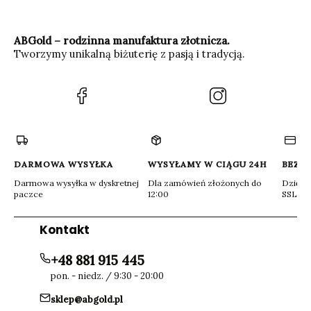
ABGold – rodzinna manufaktura złotnicza.
Tworzymy unikalną biżuterię z pasją i tradycją.
(Otwiera
(Otwiera
się
się
w
w
nowej
nowej
karcie)
karcie)
DARMOWA WYSYŁKA
WYSYŁAMY W CIĄGU 24H
BEZP
Darmowa wysyłka w dyskretnej
Dla zamówień złożonych do
Dzięki 
paczce
12:00
SSL
Kontakt
+48 881 915 445
pon. - niedz. / 9:30 - 20:00
sklep@abgold.pl