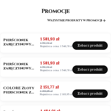
Promocje
Wszystkie produkty w promocji
OKAZJA
BESTSELLER
Cena promocyjna
1 581,93 zł
Pierścionek
1 757,70 zł
zaręczynowy
Zobacz produkt
Najniższa cena:
1 546,78 zł
złoto 585
Moissanit 0,50ct
OKAZJA
Cena promocyjna
1 581,93 zł
Pierścionek
1 757,70 zł
zaręczynowy
Zobacz produkt
Najniższa cena:
1 546,78 zł
białe złoto 585
Moissanit 0,50ct
OKAZJA
BESTSELLER
NOWOŚĆ
Cena promocyjna
2 151,77 zł
COLORE Zloty
2 390,85 zł
pierscionek z
Zobacz produkt
Najniższa cena:
2 103,95 zł
szafirem i
brylantami
OKAZJA
Cena promocyjna